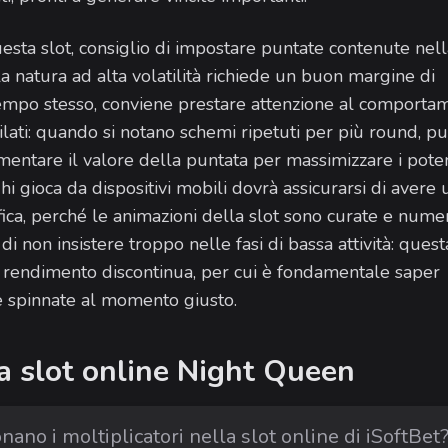
esta slot, consiglio di impostare puntate contenute nell
 la natura ad alta volatilità richiede un buon margine di
tempo stesso, conviene prestare attenzione al comporta
ilati: quando si notano schemi ripetuti per più round, p
entare il valore della puntata per massimizzare i poten
Chi gioca da dispositivi mobili dovrà assicurarsi di avere
ica, perché le animazioni della slot sono curate e nume
 di non insistere troppo nelle fasi di bassa attività: quest
 rendimento discontinua, per cui è fondamentale saper
e spinnate al momento giusto.
a slot online Night Queen
ano i moltiplicatori nella slot online di iSoftBet