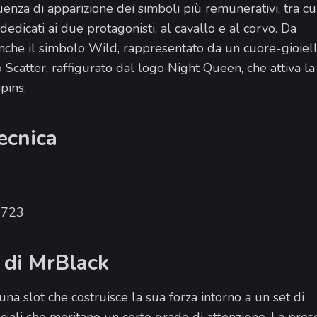
uenza di apparizione dei simboli più remunerativi, tra cu
dedicati ai due protagonisti, al cavallo e al corvo. Da
che il simbolo Wild, rappresentato da un cuore-gioiel
o Scatter, raffigurato dal logo Night Queen, che attiva la
pins.
ecnica
3723
i di MrBlack
na slot che costruisce la sua forza intorno a un set di