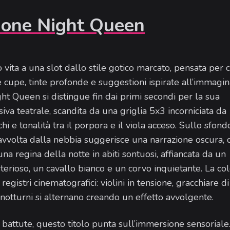
ione Night Queen
 vita a una slot dallo stile gotico marcato, pensata per c
 cupe, tinte profonde e suggestioni ispirate all’immagin
ht Queen si distingue fin dai primi secondi per la sua
iva teatrale, scandita da una griglia 5x3 incorniciata da
i e tonalità tra il porpora e il viola acceso. Sullo sfond
 avvolta dalla nebbia suggerisce una narrazione oscura, 
na regina della notte in abiti sontuosi, affiancata da un
erioso, un cavallo bianco e un corvo inquietante. La co
registri cinematografici: violini in tensione, gracchiare di
 notturni si alternano creando un effetto avvolgente.
 battute, questo titolo punta sull’immersione sensoriale