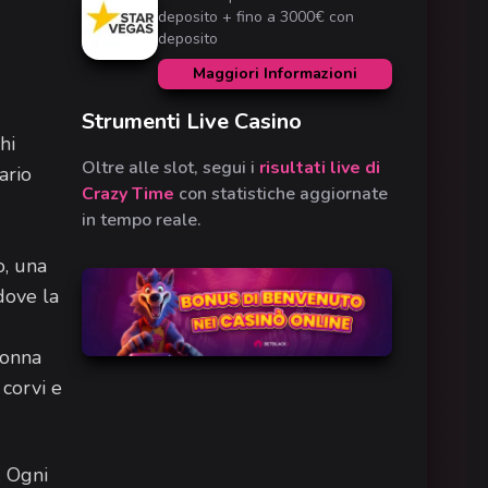
deposito + fino a 3000€ con
deposito
Maggiori Informazioni
Strumenti Live Casino
hi
Oltre alle slot, segui i
risultati live di
ario
Crazy Time
con statistiche aggiornate
in tempo reale.
o, una
dove la
lonna
 corvi e
. Ogni