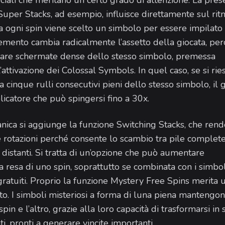
eciali che meritano un certo grado di attenzione. La pre
Super Stacks, ad esempio, influisce direttamente sul ri
 a ogni spin viene scelto un simbolo per essere impilato 
lemento cambia radicalmente l’assetto della giocata, pe
eare schermate dense dello stesso simbolo, premessa
’attivazione dei Colossal Symbols. In quel caso, se si rie
a cinque rulli consecutivi pieni dello stesso simbolo, il 
licatore che può spingersi fino a 30x.
ica si aggiunge la funzione Switching Stacks, che rend
e rotazioni perché consente lo scambio tra pile complete
i distanti. Si tratta di un’opzione che può aumentare
a resa di uno spin, soprattutto se combinata con i simbol
i gratuiti. Proprio la funzione Mystery Free Spins merita 
. I simboli misteriosi a forma di luna piena mantengon
spin e l’altro, grazie alla loro capacità di trasformarsi in
ati, pronti a generare vincite importanti.