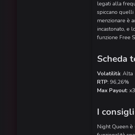
legati alla freq
spiccano quelli 
menzionare è an
incastonato, e l
funzione Free S
Scheda t
Volatilità
: Alta
RTP
: 96,26%
Max Payout
: x
I consigl
Night Queen è u