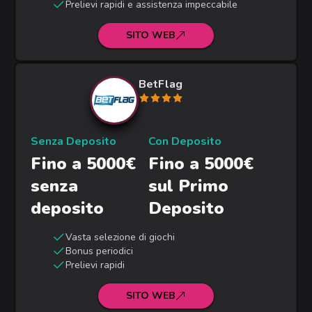
Prelievi rapidi e assistenza impeccabile
SITO WEB
BetFlag
Senza Deposito
Con Deposito
Fino a 5000€
Fino a 5000€
senza
sul Primo
deposito
Deposito
Vasta selezione di giochi
Bonus periodici
Prelievi rapidi
SITO WEB