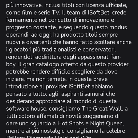
più innovative, inclusi titoli con licenza ufficiale,
come film e serie TV. Il team di ISoftBet, crede
fermamente nel concetto di innovazione e
progresso costante, e seguendo questo modus
operandi, ad oggi, ha prodotto titoli sempre
nuovi e divertenti che hanno fatto scollare anche
i giocatori più tradizionalisti e conservatori,
rendendoli addirittura degli appassionati fan-
boy. Il gran catalogo offerto da questo provider,
potrebbe rendere difficile scegliere da dove
iniziare, ma non temete, in questa breve
introduzione al provider ISoftBet abbiamo
pensato a tutto: agli aspiranti samurai che
desiderano approcciare al mondo di questa
software house, consigliamo The Great Wall, a
tutti coloro affamati di novità suggeriamo di
dare uno sguardo a Hot Shots e Night Queen,
mentre ai più nostalgici consigliamo la celebre