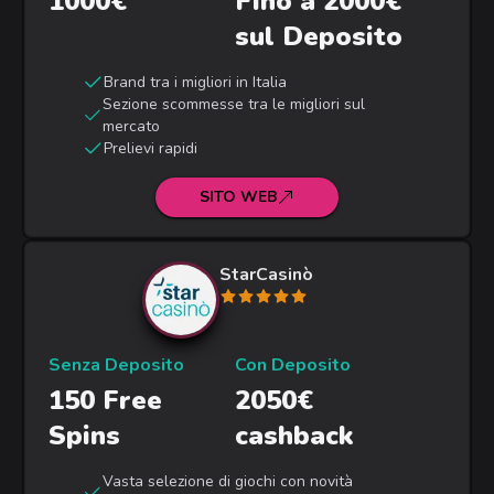
1000€
Fino a 2000€
sul Deposito
Brand tra i migliori in Italia
Sezione scommesse tra le migliori sul
mercato
Prelievi rapidi
SITO WEB
StarCasinò
Senza Deposito
Con Deposito
150 Free
2050€
Spins
cashback
Vasta selezione di giochi con novità