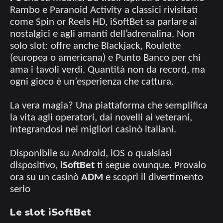
Rambo e Paranoid Activity a classici rivisitati
come Spin or Reels HD, iSoftBet sa parlare ai
nostalgici e agli amanti dell’adrenalina. Non
solo slot: offre anche Blackjack, Roulette
(europea o americana) e Punto Banco per chi
ama i tavoli verdi. Quantità non da record, ma
ogni gioco è un’esperienza che cattura.
La vera magia? Una piattaforma che semplifica
la vita agli operatori, dai novelli ai veterani,
integrandosi nei migliori casinò italiani.
Disponibile su Android, iOS o qualsiasi
dispositivo,
iSoftBet
ti segue ovunque. Provalo
ora su un casinò
ADM
e scopri il divertimento
serio
Le slot
iSoftBet