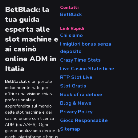
BetBlack: la
Contatti
BetBlack
tua guida
esperta alle
Link Rapidi
Chi siamo
slot machine e
I migliori bonus senza
ai casinò
deposito
online ADM in
Crazy Time Stats
Italia
Live Casino Statistiche
RTP Slot Live
BetBlack.it
è un portale
Slot Gratis
indipendente nato per
offrire una visione chiara,
Book of ra deluxe
professionale e
Blog & News
approfondita sul mondo
Privacy Policy
delle slot machine e dei
casinò online con licenza
Gioco Responsabile
ADM (ex AAMS). Ogni
Sitemap
giorno analizziamo decine di
giochi, piattaforme e bonus