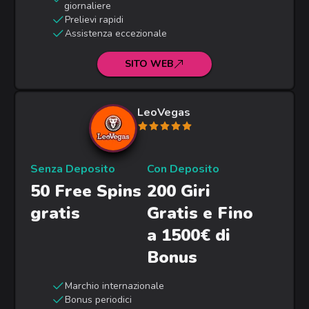
giornaliere
Prelievi rapidi
Assistenza eccezionale
SITO WEB
LeoVegas
Senza Deposito
Con Deposito
50 Free Spins
200 Giri
gratis
Gratis e Fino
a 1500€ di
Bonus
Marchio internazionale
Bonus periodici