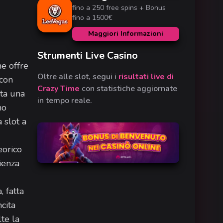
fino a 250 free spins + Bonus
fino a 1500€
Maggiori Informazioni
Strumenti Live Casino
e offre
Oltre alle slot, segui i
risultati live di
 con
Crazy Time
con statistiche aggiornate
nta una
in tempo reale.
mo
 slot a
eorico
ienza
, fatta
cita
te la