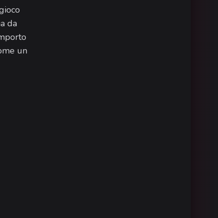
 gioco
ia da
importo
come un