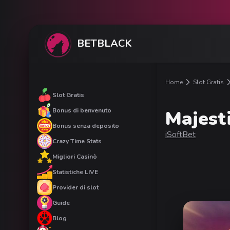
BETBLACK
Home
Slot Gratis
Slot Gratis
Bonus di benvenuto
Majest
Bonus senza deposito
iSoftBet
Crazy Time Stats
Migliori Casinò
Statistiche LIVE
Provider di slot
Guide
Blog