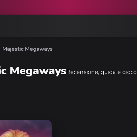
Majestic Megaways
ic Megaways
Recensione, guida e gioco 