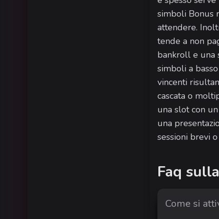
e spesso serve 
simboli Bonus r
attendere. Inoltr
tende a non pag
bankroll e una 
simboli a basso
vincenti risult
cascata o moltip
una slot con un 
una presentazio
sessioni brevi o
Faq sull
Come si attiv