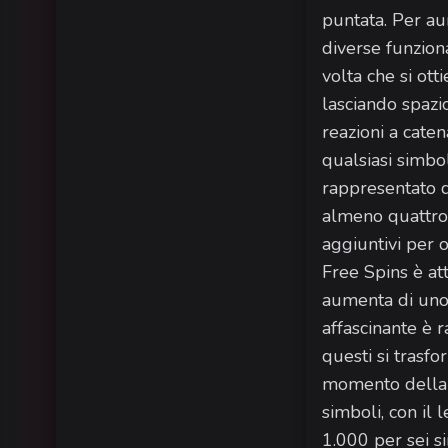
puntata. Per au
diverse funziona
volta che si ott
lasciando spazi
reazioni a cate
qualsiasi simbo
rappresentato d
almeno quattro i
aggiuntivi per 
Free Spins è att
aumenta di uno p
affascinante è r
questi si trasf
momento della c
simboli, con il
1.000 per sei s