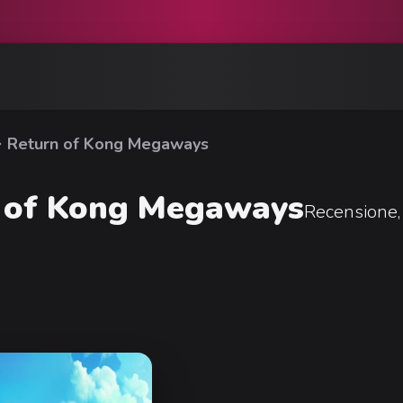
Return of Kong Megaways
 of Kong Megaways
Recensione, 