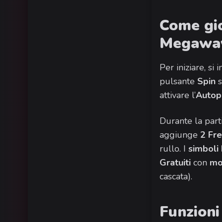
Come gio
Megawa
Per iniziare, si
pulsante
Spin
s
attivare l’
Autop
Durante la part
aggiunge
2 Fre
rullo. I
simboli
Gratuiti
con
mol
cascata).
Funzioni