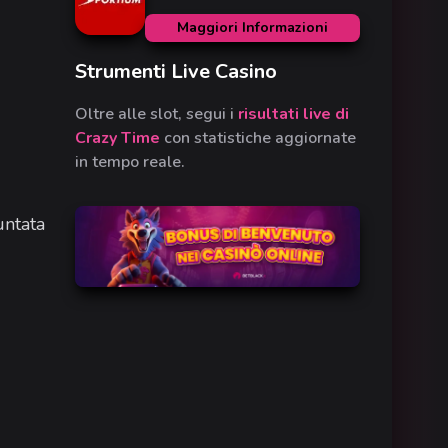
Maggiori Informazioni
Strumenti Live Casino
Oltre alle slot, segui i
risultati live di
Crazy Time
con statistiche aggiornate
in tempo reale.
tata