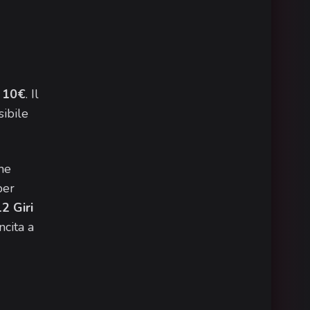
 10€
. Il
sibile
he
per
2 Giri
ncita a