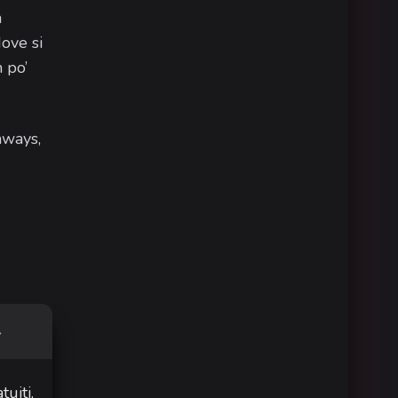
a
dove si
 po’
aways,
uiti.