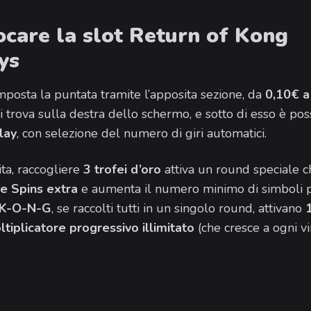
care la slot Return of Kong
ys
 imposta la puntata tramite l’apposita sezione, da
0,10€ a
i trova sulla destra dello schermo, e sotto di esso è pos
lay
, con selezione del numero di giri automatici.
ita, raccogliere
3 trofei d’oro
attiva un round speciale c
e Spins extra
e aumenta il numero minimo di simboli 
 K-O-N-G
, se raccolti tutti in un singolo round, attivano
1
tiplicatore progressivo illimitato
(che cresce a ogni vi