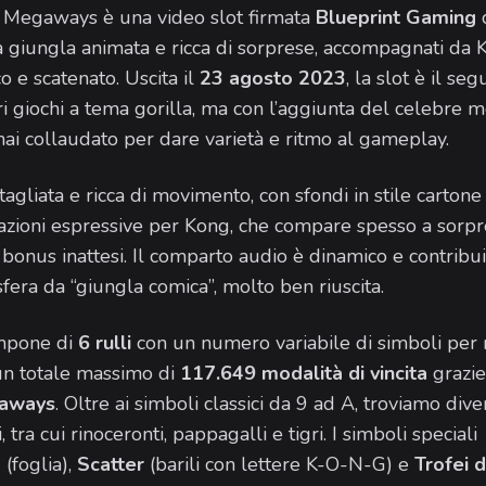
 Megaways è una video slot firmata
Blueprint Gaming
c
a giungla animata e ricca di sorprese, accompagnati da 
co e scatenato. Uscita il
23 agosto 2023
, la slot è il seg
tri giochi a tema gorilla, ma con l’aggiunta del celebre 
mai collaudato per dare varietà e ritmo al gameplay.
tagliata e ricca di movimento, con sfondi in stile cartone
azioni espressive per Kong, che compare spesso a sorp
 bonus inattesi. Il comparto audio è dinamico e contribu
fera da “giungla comica”, molto ben riuscita.
ompone di
6 rulli
con un numero variabile di simboli per 
 un totale massimo di
117.649 modalità di vincita
grazie
aways
. Oltre ai simboli classici da 9 ad A, troviamo dive
, tra cui rinoceronti, pappagalli e tigri. I simboli speciali
d
(foglia),
Scatter
(barili con lettere K-O-N-G) e
Trofei d