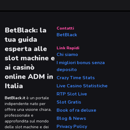
BetBlack: la
Contatti
BetBlack
tua guida
esperta alle
Link Rapidi
Chi siamo
slot machine e
I migliori bonus senza
ai casinò
deposito
online ADM in
Crazy Time Stats
Italia
Live Casino Statistiche
RTP Slot Live
BetBlack.it
è un portale
Slot Gratis
indipendente nato per
offrire una visione chiara,
Book of ra deluxe
professionale e
Blog & News
approfondita sul mondo
Privacy Policy
delle slot machine e dei