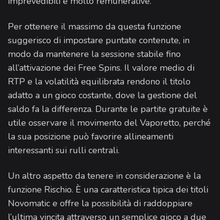
imprevedibili e molto remunerative.
Per ottenere il massimo da questa funzione
suggerisco di impostare puntate contenute, in
modo da mantenere la sessione stabile fino
all’attivazione dei Free Spins. Il valore medio di
RTP e la volatilità equilibrata rendono il titolo
adatto a un gioco costante, dove la gestione del
saldo fa la differenza. Durante le partite gratuite è
utile osservare il movimento del Vaporetto, perché
la sua posizione può favorire allineamenti
interessanti sui rulli centrali.
Un altro aspetto da tenere in considerazione è la
funzione Rischio. È una caratteristica tipica dei titoli
Novomatic e offre la possibilità di raddoppiare
l’ultima vincita attraverso un semplice gioco a due