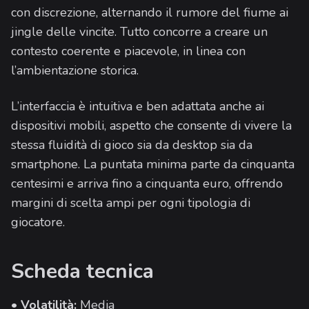
con discrezione, alternando il rumore del fiume ai
jingle delle vincite. Tutto concorre a creare un
contesto coerente e piacevole, in linea con
l’ambientazione storica.
L’interfaccia è intuitiva e ben adattata anche ai
dispositivi mobili, aspetto che consente di vivere la
stessa fluidità di gioco sia da desktop sia da
smartphone. La puntata minima parte da cinquanta
centesimi e arriva fino a cinquanta euro, offrendo
margini di scelta ampi per ogni tipologia di
giocatore.
Scheda tecnica
•
Volatilità:
Media