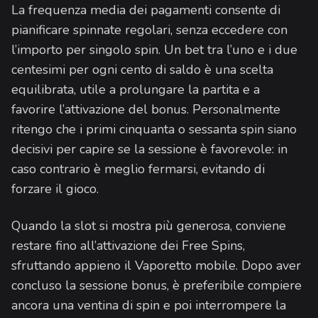
La frequenza media dei pagamenti consente di
pianificare spinnate regolari, senza eccedere con
l’importo per singolo spin. Un bet tra l’uno e i due
centesimi per ogni cento di saldo è una scelta
equilibrata, utile a prolungare la partita e a
favorire l’attivazione del bonus. Personalmente
ritengo che i primi cinquanta o sessanta spin siano
decisivi per capire se la sessione è favorevole: in
caso contrario è meglio fermarsi, evitando di
forzare il gioco.
Quando la slot si mostra più generosa, conviene
restare fino all’attivazione dei Free Spins,
sfruttando appieno il Vaporetto mobile. Dopo aver
concluso la sessione bonus, è preferibile compiere
ancora una ventina di spin e poi interrompere la