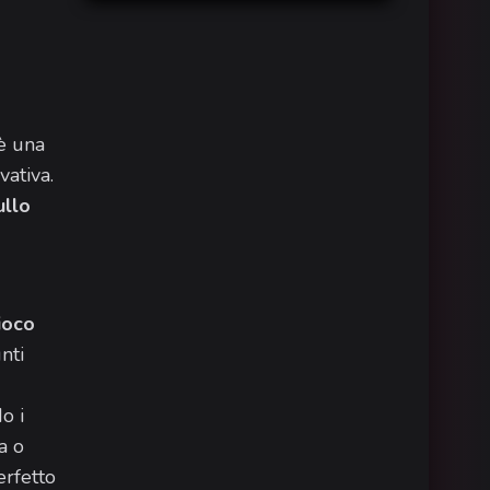
è una
vativa.
ullo
ioco
nti
o i
a o
erfetto