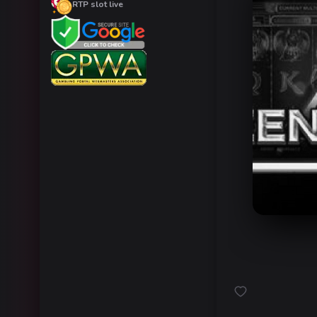
RTP slot live