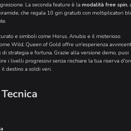
rogressione. La seconda feature è la
modalità free spin
,
iramide, che regala 10 giri gratuiti con moltiplicatori bl
te.
urato e simboli come Horus, Anubis e il misterioso
come Wild,
Queen of Gold
offre un'esperienza avvincen
 di strategia e fortuna. Grazie alla versione demo, puoi
re i livelli progressivi senza rischiare la tua riserva d'or
il destino a soldi veri.
 Tecnica
ia