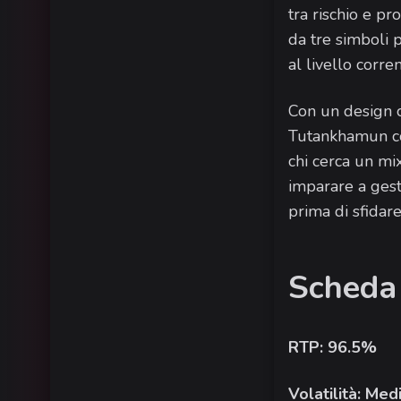
tra rischio e p
da tre simboli p
al livello corren
Con un design c
Tutankhamun 
chi cerca un mix
imparare a gesti
prima di sfidare 
Scheda
RTP: 96.5%
Volatilità: Med