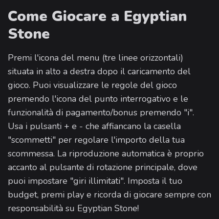
Come Giocare a Egyptian
Stone
Premi l'icona del menu (tre linee orizzontali)
situata in alto a destra dopo il caricamento del
gioco. Puoi visualizzare le regole del gioco
premendo l'icona del punto interrogativo e le
funzionalità di pagamento/bonus premendo "i".
Usa i pulsanti + e - che affiancano la casella
"scommetti" per regolare l'importo della tua
scommessa. La riproduzione automatica è proprio
accanto al pulsante di rotazione principale, dove
puoi impostare "giri illimitati". Imposta il tuo
budget, premi play e ricorda di giocare sempre con
responsabilità su Egyptian Stone!