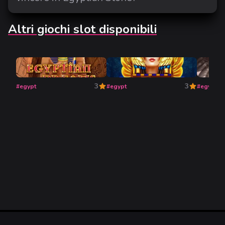
propria vincita, scegliendo tra due opzioni in un
gioco 50/50. Se indovini correttamente, il tuo
La vincita più alta in Egyptian Stone è
Altri giochi slot disponibili
premio viene raddoppiato. Se sbagli, perdi
x100.000 della tua puntata. Tuttavia, ottenere
tutto.
una vincita così grande è molto raro,
soprattutto con l'elevata volatilità del gioco.
3
3
#
egypt
#
egypt
#
egypt
EGYPTIAN DREAMS
ANCIENT EGYPT
DAWN OF