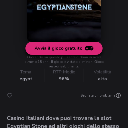
Avvia il gioco gratuito
Cliccando su questo pulsante dichiari di avere
almeno 18 anni. Il gioco è vietato ai minori. Gioca
responsabilmente.
Tema
RTP Medio
Volatilità
egypt
96
%
alta
Segnala un problema
Casino Italiani dove puoi trovare la slot
Egyptian Stone ed altri giochi dello stesso