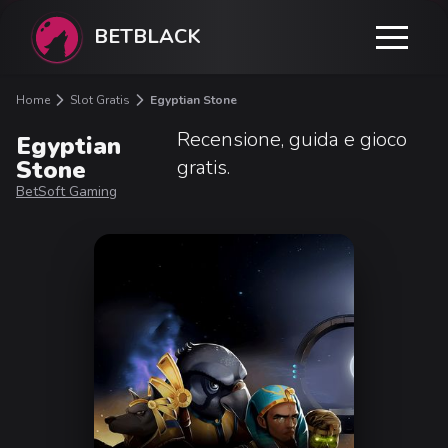
BETBLACK
Home
Slot Gratis
Egyptian Stone
Recensione, guida e gioco
Egyptian
Stone
gratis.
BetSoft Gaming