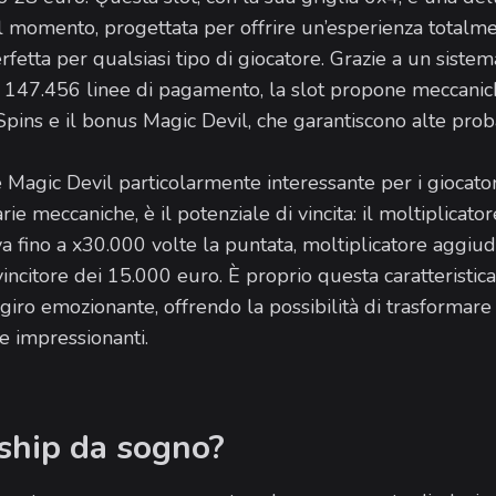
l momento, progettata per offrire un’esperienza totalm
rfetta per qualsiasi tipo di giocatore. Grazie a un siste
a 147.456 linee di pagamento, la slot propone meccani
Spins e il bonus Magic Devil, che garantiscono alte proba
 Magic Devil particolarmente interessante per i giocatori
arie meccaniche, è il potenziale di vincita: il moltiplicator
a fino a x30.000 volte la puntata, moltiplicatore aggiud
incitore dei 15.000 euro. È proprio questa caratteristica
giro emozionante, offrendo la possibilità di trasformare
re impressionanti.
ship da sogno?