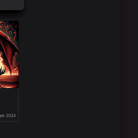
gioco
feb 2024