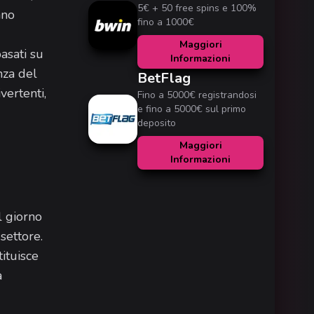
5€ + 50 free spins e 100%
ano
fino a 1000€
Maggiori
asati su
Informazioni
nza del
BetFlag
vertenti,
Fino a 5000€ registrandosi
e fino a 5000€ sul primo
deposito
Maggiori
Informazioni
l giorno
settore.
ituisce
a