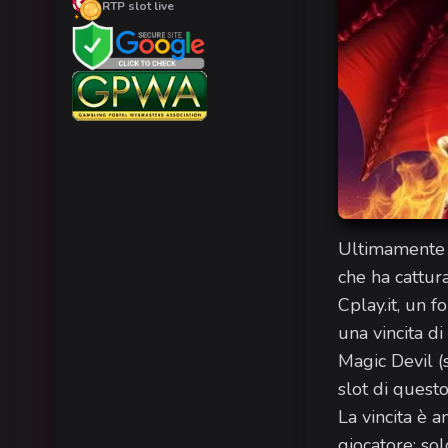
RTP slot live
Ultimamente i
che ha cattura
Cplay.it, un 
una vincita d
Magic Devil (
slot di questo
La vincita è 
giocatore: sol