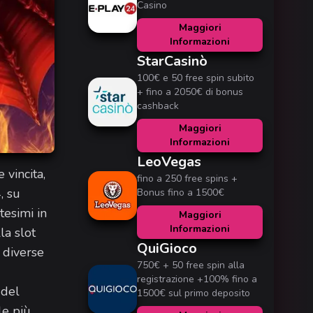
Casino
Maggiori
Informazioni
StarCasinò
100€ e 50 free spin subito
+ fino a 2050€ di bonus
cashback
Maggiori
Informazioni
LeoVegas
vincita,
fino a 250 free spins +
, su
Bonus fino a 1500€
tesimi in
Maggiori
Informazioni
la slot
QuiGioco
 diverse
750€ + 50 free spin alla
registrazione +100% fino a
 del
1500€ sul primo deposito
le più