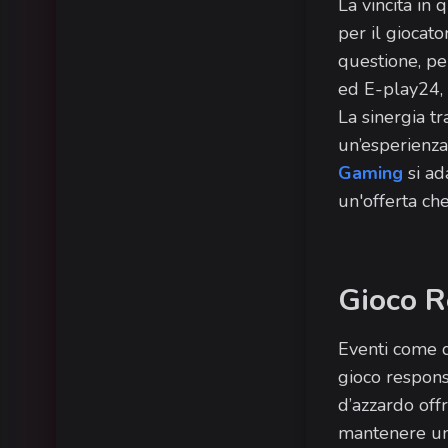
La vincita in
per il giocato
questione, pe
ed E-play24, 
La sinergia t
un’esperienza 
Gaming
si ad
un'offerta che
Gioco R
Eventi come q
gioco respons
d’azzardo offr
mantenere un 