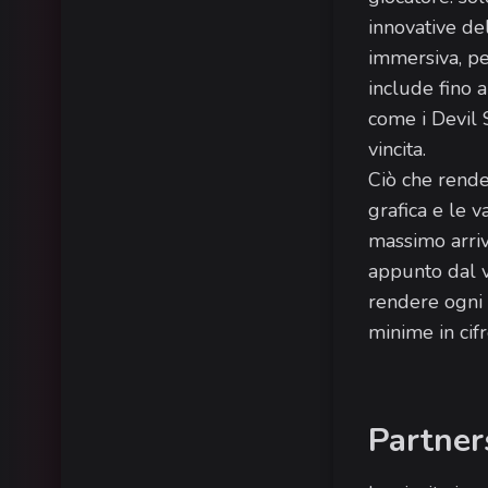
innovative de
immersiva, pe
include fino 
come i Devil 
vincita.
Ciò che rende
grafica e le v
massimo arriv
appunto dal v
rendere ogni 
minime in cif
Partner