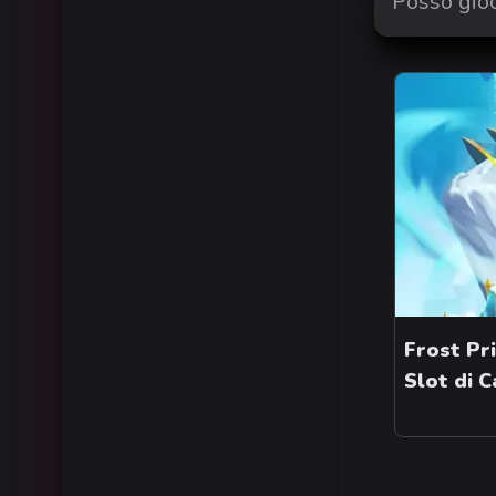
Posso gio
Le slot di 
ottimale su t
Frost Pr
Slot di 