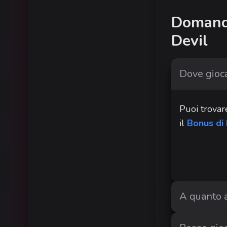
Domande
Devil
Dove gioca
Puoi trovar
il
Bonus di
A quanto 
Il massimo 