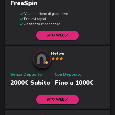
FreeSpin
Vasta sezione di giochi live
Prelievi rapidi
Assitenza impeccabile
SITO WEB
Netwin
Senza Deposito
Con Deposito
2000€ Subito
Fino a 1000€
SITO WEB