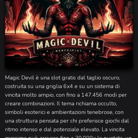
Magic Devil è una slot gratis dal taglio oscuro,
costruita su una griglia 6x4 e su un sistema di
vincita molto ampio, con fino a 147.456 modi per
creare combinazioni. Il tema richiama occulto,
simboli esoterici e ambientazioni tenebrose, con
una struttura pensata per chi preferisce giochi dal
ritmo intenso e dal potenziale elevato. La vincita