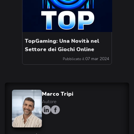
TopGaming: Una Novità nel
Settore dei Giochi Online
07 mar 2024
Pubblicato il
Marco Tripi
Autore