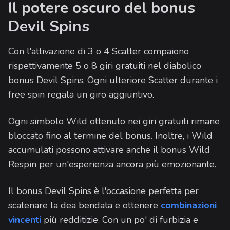
Il potere oscuro del bonus
Devil Spins
Con l'attivazione di 3 o 4 Scatter compaiono
rispettivamente 5 o 8 giri gratuiti nel diabolico
bonus Devil Spins. Ogni ulteriore Scatter durante i
free spin regala un giro aggiuntivo.
Ogni simbolo Wild ottenuto nei giri gratuiti rimane
bloccato fino al termine del bonus. Inoltre, i Wild
accumulati possono attivare anche il bonus Wild
Respin per un'esperienza ancora più emozionante.
Il bonus Devil Spins è l'occasione perfetta per
scatenare la dea bendata e ottenere
combinazioni
vincenti
più redditizie. Con un po' di furbizia e