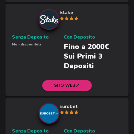
Stake
Senza Deposito
Con Deposito
Non disponibili
Fino a 2000€
Sui Primi 3
Depositi
SITO WEB
Eurobet
Senza Deposito
Con Deposito