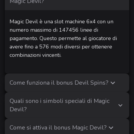
Magic Devil?
Magic Devil è una slot machine 6x4 con un
numero massimo di 147456 linee di
pagamento. Questo permette al giocatore di
avere fino a 576 modi diversi per ottenere
combinazioni vincenti.
Come funziona il bonus Devil Spins?
Il bonus Devil Spins si attiva con 3 o 4 simboli
Quali sono i simboli speciali di Magic
Scatter e regala rispettivamente 5 o 8 giri
Devil?
gratuiti. Ogni Scatter ulteriore nei Free Spins
regala un giro aggiuntivo. Inoltre, i simboli
I simboli speciali di Magic Devil sono gli
Come si attiva il bonus Magic Devil?
Wild ottenuti rimangono bloccati per tutta la
Stacked Wilds, che possono comparire impilati