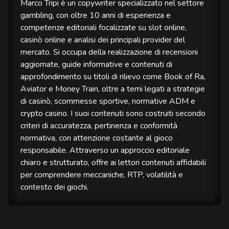
Marco Tripi è un copywriter specializzato nel settore
gambling, con oltre 10 anni di esperienza e
competenze editoriali focalizzate su slot online,
casinò online e analisi dei principali provider del
mercato. Si occupa della realizzazione di recensioni
aggiornate, guide informative e contenuti di
approfondimento su titoli di rilievo come Book of Ra,
Aviator e Money Train, oltre a temi legati a strategie
di casinò, scommesse sportive, normative ADM e
crypto casino. I suoi contenuti sono costruiti secondo
criteri di accuratezza, pertinenza e conformità
normativa, con attenzione costante al gioco
responsabile. Attraverso un approccio editoriale
chiaro e strutturato, offre ai lettori contenuti affidabili
per comprendere meccaniche, RTP, volatilità e
contesto dei giochi.