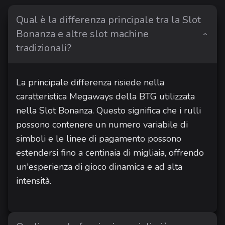
Qual è la differenza principale tra la Slot
Bonanza e altre slot machine
tradizionali?
La principale differenza risiede nella
caratteristica Megaways della BTG utilizzata
nella Slot Bonanza. Questo significa che i rulli
possono contenere un numero variabile di
simboli e le linee di pagamento possono
estendersi fino a centinaia di migliaia, offrendo
un'esperienza di gioco dinamica e ad alta
intensità.