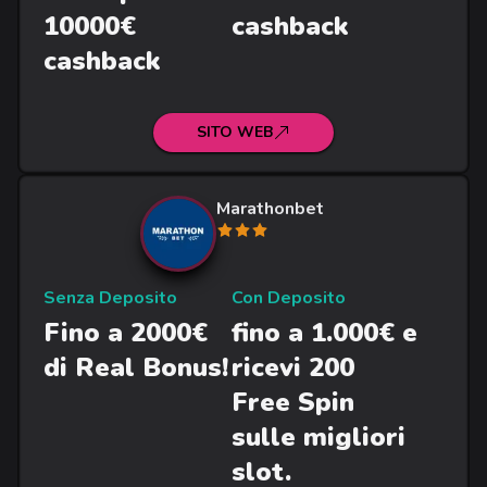
10000€
cashback
cashback
SITO WEB
Marathonbet
Senza Deposito
Con Deposito
Fino a 2000€
fino a 1.000€ e
di Real Bonus!
ricevi 200
Free Spin
sulle migliori
slot.