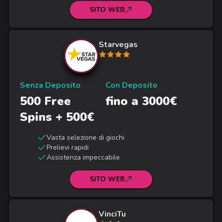
SITO WEB
Starvegas
Senza Deposito
Con Deposito
500 Free
fino a 3000€
Spins + 500€
Vasta selezione di giochi
Prelievi rapidi
Assistenza impeccabile
SITO WEB
VinciTu