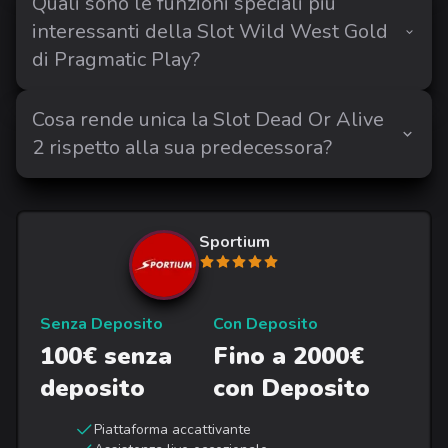
Quali sono le funzioni speciali più
interessanti della Slot Wild West Gold
di Pragmatic Play?
La Slot Wild West Gold offre diverse funzioni
Cosa rende unica la Slot Dead Or Alive
speciali coinvolgenti, tra cui il simbolo Wild
2 rispetto alla sua predecessora?
che sostituisce gli altri simboli per aumentare
le probabilità di ottenere combinazioni vincenti.
La Slot Dead Or Alive 2 mantiene tutte le
Inoltre, con tre Scatter si attivano i Giri Gratuiti,
caratteristiche della sua prima versione, inclusa
Sportium
durante i quali il Wild diventa Sticky Wild e
la tematica Western e le modalità di gioco.
rimane bloccato sulla griglia fino alla fine dei
Tuttavia, offre una grafica in HD all'avanguardia
Free Spins, garantendo potenziali vincite
e rimodernata, oltre a una maggiore varietà di
Senza Deposito
Con Deposito
significative.
bonus e funzioni speciali, rendendo
100€ senza
Fino a 2000€
l'esperienza di gioco ancora più coinvolgente e
deposito
con Deposito
stimolante per gli appassionati del genere.
Piattaforma accattivante