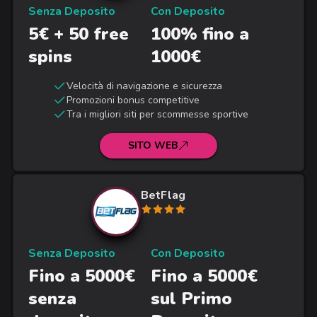
Senza Deposito
Con Deposito
5€ + 50 free
100% fino a
spins
1000€
Velocità di navigazione e sicurezza
Promozioni bonus competitive
Tra i migliori siti per scommesse sportive
SITO WEB
BetFlag
Senza Deposito
Con Deposito
Fino a 5000€
Fino a 5000€
senza
sul Primo