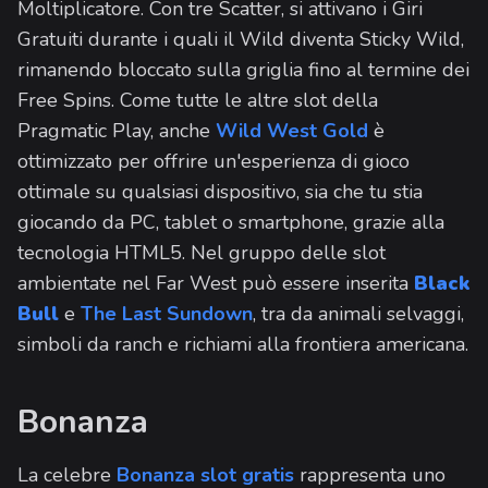
Moltiplicatore. Con tre Scatter, si attivano i Giri
Gratuiti durante i quali il Wild diventa Sticky Wild,
rimanendo bloccato sulla griglia fino al termine dei
Free Spins. Come tutte le altre slot della
Pragmatic Play, anche
Wild West Gold
è
ottimizzato per offrire un'esperienza di gioco
ottimale su qualsiasi dispositivo, sia che tu stia
giocando da PC, tablet o smartphone, grazie alla
tecnologia HTML5. Nel gruppo delle slot
ambientate nel Far West può essere inserita
Black
Bull
e
The Last Sundown
, tra da animali selvaggi,
simboli da ranch e richiami alla frontiera americana.
Bonanza
La celebre
Bonanza slot gratis
rappresenta uno