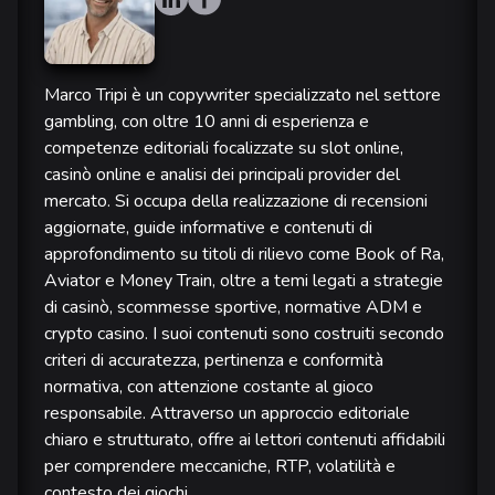
Marco Tripi è un copywriter specializzato nel settore
gambling, con oltre 10 anni di esperienza e
competenze editoriali focalizzate su slot online,
casinò online e analisi dei principali provider del
mercato. Si occupa della realizzazione di recensioni
aggiornate, guide informative e contenuti di
approfondimento su titoli di rilievo come Book of Ra,
Aviator e Money Train, oltre a temi legati a strategie
di casinò, scommesse sportive, normative ADM e
crypto casino. I suoi contenuti sono costruiti secondo
criteri di accuratezza, pertinenza e conformità
normativa, con attenzione costante al gioco
responsabile. Attraverso un approccio editoriale
chiaro e strutturato, offre ai lettori contenuti affidabili
per comprendere meccaniche, RTP, volatilità e
contesto dei giochi.