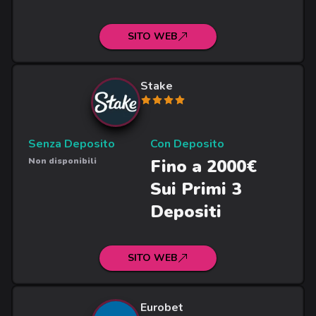
SITO WEB
Stake
Senza Deposito
Con Deposito
Non disponibili
Fino a 2000€
Sui Primi 3
Depositi
SITO WEB
Eurobet