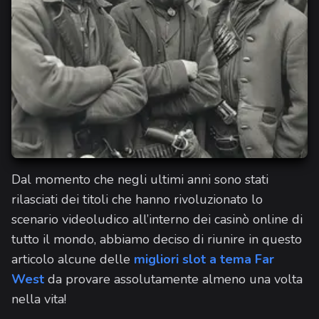
Dal momento che negli ultimi anni sono stati
rilasciati dei titoli che hanno rivoluzionato lo
scenario videoludico all’interno dei casinò online di
tutto il mondo, abbiamo deciso di riunire in questo
articolo alcune delle
migliori slot a tema Far
West
da provare assolutamente almeno una volta
nella vita!