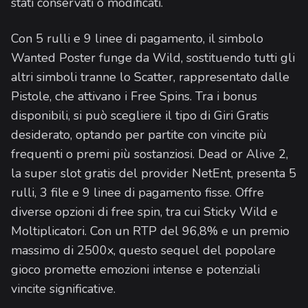
stati conservati o modificati.
Con 5 rulli e 9 linee di pagamento, il simbolo
Wanted Poster funge da Wild, sostituendo tutti gli
altri simboli tranne lo Scatter, rappresentato dalle
Pistole, che attivano i Free Spins. Tra i bonus
disponibili, si può scegliere il tipo di Giri Gratis
desiderato, optando per partite con vincite più
frequenti o premi più sostanziosi. Dead or Alive 2,
la super slot gratis del provider NetEnt, presenta 5
rulli, 3 file e 9 linee di pagamento fisse. Offre
diverse opzioni di free spin, tra cui Sticky Wild e
Moltiplicatori. Con un RTP del 96,8% e un premio
massimo di 2500x, questo sequel del popolare
gioco promette emozioni intense e potenziali
vincite significative.