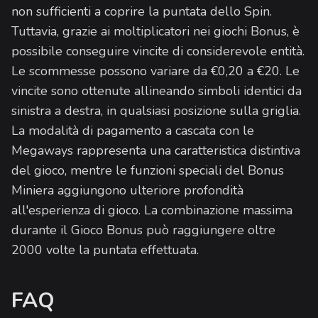
non sufficienti a coprire la puntata dello Spin.
Tuttavia, grazie ai moltiplicatori nei giochi Bonus, è
possibile conseguire vincite di considerevole entità.
Le scommesse possono variare da €0,20 a €20. Le
vincite sono ottenute allineando simboli identici da
sinistra a destra, in qualsiasi posizione sulla griglia.
La modalità di pagamento a cascata con le
Megaways rappresenta una caratteristica distintiva
del gioco, mentre le funzioni speciali del Bonus
Miniera aggiungono ulteriore profondità
all'esperienza di gioco. La combinazione massima
durante il Gioco Bonus può raggiungere oltre
2000 volte la puntata effettuata.
FAQ