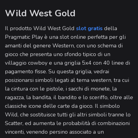
Wild West Gold
Il prodotto Wild West Gold
slot gratis
della
Pragmatic Play è una slot online perfetta per gli
amanti del genere Western, con uno schema di
gioco che presenta uno sfondo tipico di un
villaggio cowboy e una griglia 5x4 con 40 linee di
pagamento fisse. Su questa griglia, vedrai
posizionarsi simboli legati al tema western, tra cui
la cintura con le pistole, i sacchi di monete, la
ragazza, la bandita, il bandito e lo sceriffo, oltre alle
classiche icone delle carte da gioco. Il simbolo
Wild, che sostituisce tutti gli altri simboli tranne lo
Scatter, ed aumenta le probabilità di combinazioni
vincenti, venendo persino associato a un