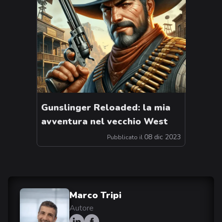
Gunslinger Reloaded: la mia
avventura nel vecchio West
08 dic 2023
Pubblicato il
Marco Tripi
Autore