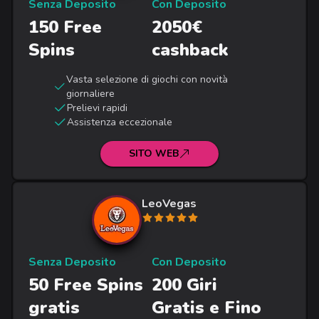
Senza Deposito
Con Deposito
150 Free
2050€
Spins
cashback
Vasta selezione di giochi con novità
giornaliere
Prelievi rapidi
Assistenza eccezionale
SITO WEB
LeoVegas
Senza Deposito
Con Deposito
50 Free Spins
200 Giri
gratis
Gratis e Fino