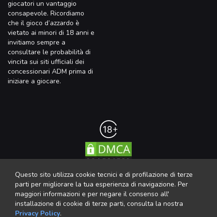
giocatori un vantaggio
consapevole. Ricordiamo
che il gioco d’azzardo è
vietato ai minori di 18 anni e
invitiamo sempre a
consultare le probabilità di
vincita sui siti ufficiali dei
concessionari ADM prima di
iniziare a giocare.
Questo sito utilizza cookie tecnici e di profilazione di terze
parti per migliorare la tua esperienza di navigazione. Per
maggiori informazioni e per negare il consenso all'
Slot gratis | BetBlack © 2025 | all rights reserved | casinò online sicuri
installazione di cookie di terze parti, consulta la nostra
| GPWA Verification
Privacy Policy
.