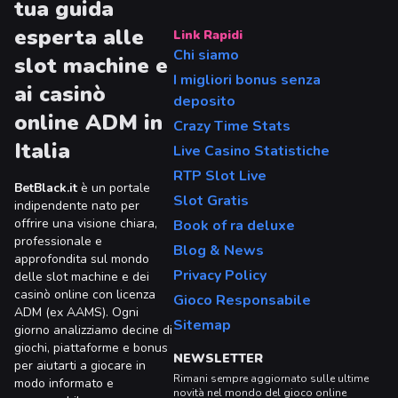
tua guida
esperta alle
Link Rapidi
Chi siamo
slot machine e
I migliori bonus senza
ai casinò
deposito
online ADM in
Crazy Time Stats
Italia
Live Casino Statistiche
RTP Slot Live
BetBlack.it
è un portale
Slot Gratis
indipendente nato per
offrire una visione chiara,
Book of ra deluxe
professionale e
Blog & News
approfondita sul mondo
Privacy Policy
delle slot machine e dei
casinò online con licenza
Gioco Responsabile
ADM (ex AAMS). Ogni
Sitemap
giorno analizziamo decine di
giochi, piattaforme e bonus
NEWSLETTER
per aiutarti a giocare in
Rimani sempre aggiornato sulle ultime
modo informato e
novità nel mondo del gioco online