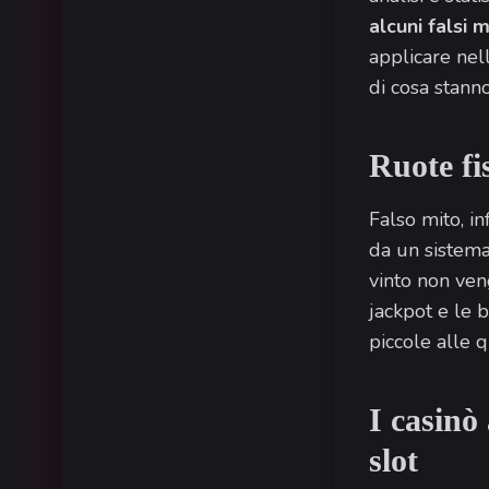
alcuni falsi 
applicare nel
di cosa stann
Ruote fi
Falso mito, in
da un sistem
vinto non ven
jackpot e le 
piccole alle 
I casinò 
slot