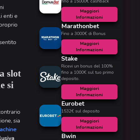
fino a 15000€ cashback
mi
Maggiori
i enti e
Informazioni
proprio
Marathonbet
Fino a 3000€ di Bonus
sentito
Maggiori
Informazioni
Stake
Ricevi un bonus del 100%
a slot
fino a 1000€ sul tuo primo
deposito.
e si
Maggiori
Informazioni
Eurobet
ontrario
1532€ sul deposito
ione, sia
Maggiori
Informazioni
machine
Bwin
lusiva