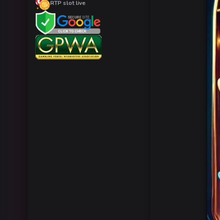
RTP slot live