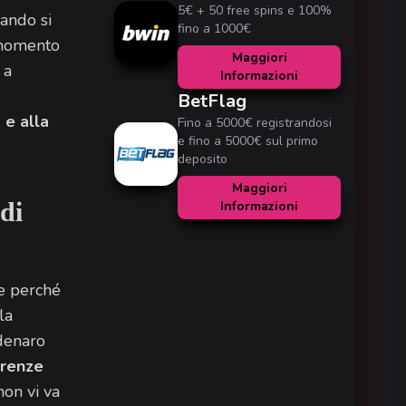
5€ + 50 free spins e 100%
uando si
fino a 1000€
 momento
Maggiori
 a
Informazioni
BetFlag
 e alla
Fino a 5000€ registrandosi
e fino a 5000€ sul primo
deposito
Maggiori
 di
Informazioni
re perché
la
 denaro
erenze
non vi va