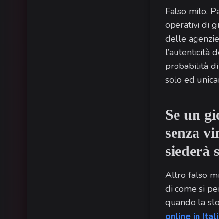
Falso mito. P
operativi di 
delle agenzie
l’autenticità 
probabilità di
solo ed unic
Se un gi
senza vi
siederà 
Altro falso m
di come si pen
quando la slo
online in Itali