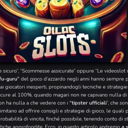
 sicuro”, “Scommesse assicurate” oppure “Le videoslot
fu-guru”
del gioco d’azzardo negli anni hanno sempre p
 ai giocatori inesperti, propinandogli tecniche e strategie
sicure al 100%, quando magari non ne capivano nulla di
n ha nulla a che vedere con i
“tipster ufficiali
”, che so
limitano ad offrire consigli e strategie di gioco, le quali
robabilità di vincita, finché possibile, tenendo conto di st
tistiche approfondite. Ecco, in questo articolo andremo
a 