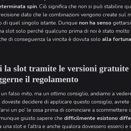
eterminata spin
. Ciò significa che non si può stabilire q
recisione dato che le combinazioni vengono create sul
 di quel singolo istante. Dunque
non ha senso
gettarsi
una slot solo perché qualcuno prima di noi è stato molto
 che di conseguenza la vincita è dovuta solo
alla fortuna
 la slot tramite le versioni gratuite
eggerne il regolamento
un falso mito, ma un ottimo consiglio, andiamo a vede
 doveste decidere di applicare questo consiglio, avrete 
i farvi un po’ le ossa prima di cominciare a scommettere
omunque giusto sapere che
difficilmente esistono diff
a una slot e l’altra e anche qualora dovessero esserci e 