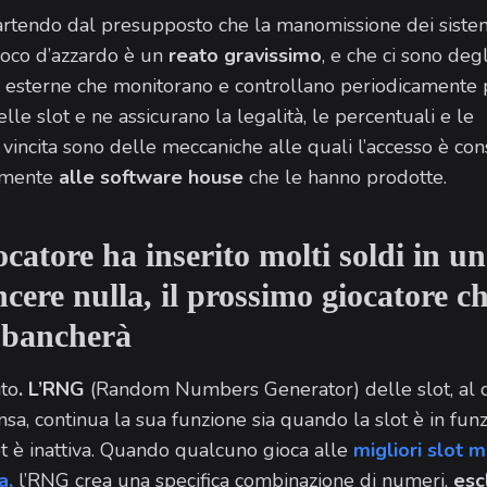
artendo dal presupposto che la manomissione dei siste
gioco d’azzardo è un
reato gravissimo
, e che ci sono degl
 esterne che monitorano e controllano periodicamente 
delle slot e ne assicurano la legalità, le percentuali e le
 vincita sono delle meccaniche alle quali l’accesso è con
amente
alle software house
che le hanno prodotte.
ocatore ha inserito molti soldi in un
ncere nulla, il prossimo giocatore ch
sbancherà
ito
. L’RNG
(Random Numbers Generator) delle slot, al c
sa, continua la sua funzione sia quando la slot è in funz
t è inattiva. Quando qualcuno gioca alle
migliori slot 
a,
l’RNG crea una specifica combinazione di numeri,
esc