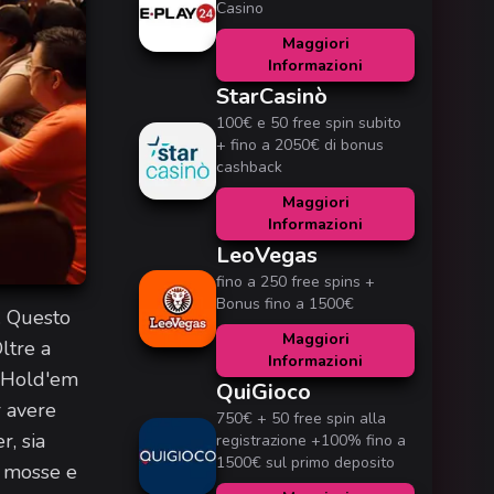
Casino
Maggiori
Informazioni
StarCasinò
100€ e 50 free spin subito
+ fino a 2050€ di bonus
cashback
Maggiori
Informazioni
LeoVegas
fino a 250 free spins +
Bonus fino a 1500€
o. Questo
Maggiori
Oltre a
Informazioni
s Hold'em
QuiGioco
r avere
750€ + 50 free spin alla
r, sia
registrazione +100% fino a
1500€ sul primo deposito
e mosse e