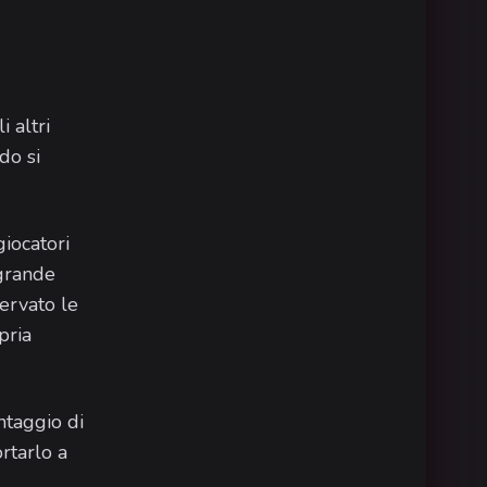
i altri
do si
iocatori
 grande
servato le
pria
ntaggio di
rtarlo a