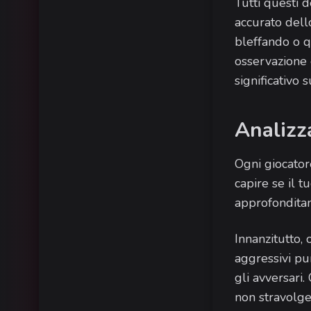
Tutti questi 
accurato dello
bleffando o 
osservazione 
significativo 
Analizza
Ogni giocator
capire se il 
approfonditam
Innanzitutto,
aggressivi pu
gli avversari.
non stravolge