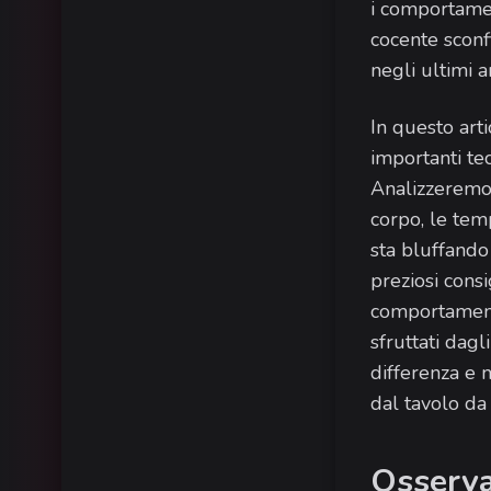
i comportament
cocente sconfi
negli ultimi a
In questo art
importanti te
Analizzeremo 
corpo, le tem
sta bluffando
preziosi cons
comportamento
sfruttati dag
differenza e m
dal tavolo da
Osserva