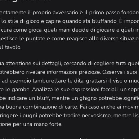
entamente il proprio avversario è il primo passo fonda
 lo stile di gioco e capire quando sta bluffando. È impo
cura come gioca, quali mani decide di giocare e quali i
estisce le puntate e come reagisce alle diverse situazion
l tavolo.
ua attenzione sui dettagli, cercando di cogliere tutti quei
otrebbero rivelare informazioni preziose. Osserva i suoi 
 ad esempio tamburellare le dita, grattarsi il viso o mu
e le gambe. Analizza le sue espressioni facciali: un sopr
be indicare un bluff, mentre un ghigno potrebbe signifi
a buona combinazione di carte. Fai caso anche ai movim
tringere i pugni potrebbe tradire nervosismo, mentre lisc
azione per una mano forte.