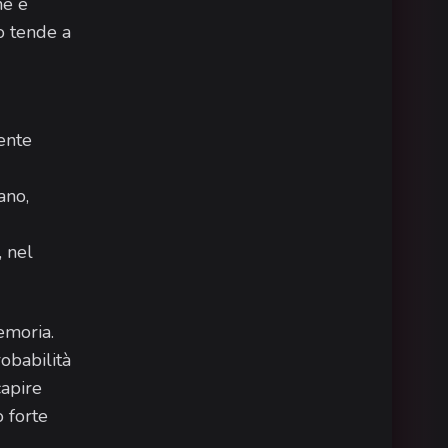
ne e
io tende a
mente
ano,
, nel
emoria.
obabilità
capire
 forte