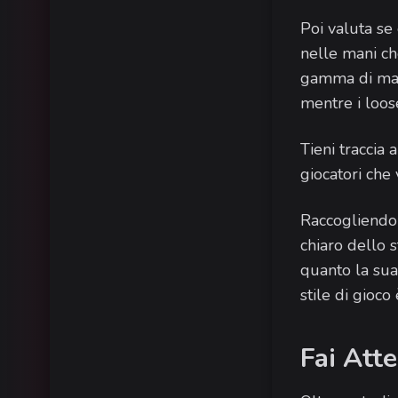
Poi valuta se 
nelle mani ch
gamma di mani
mentre i loos
Tieni traccia 
giocatori che
Raccogliendo q
chiaro dello s
quanto la sua
stile di gioc
Fai Att