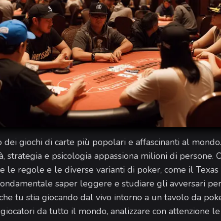
o dei giochi di carte più popolari e affascinanti al mond
tà, strategia e psicologia appassiona milioni di persone. 
 le regole e le diverse varianti di poker, come il Texa
fondamentale saper leggere e studiare gli avversari pe
che tu stia giocando dal vivo intorno a un tavolo da poke
 giocatori da tutto il mondo, analizzare con attenzione l