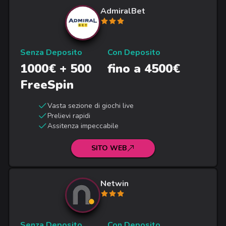
AdmiralBet
Senza Deposito
Con Deposito
1000€ + 500
fino a 4500€
FreeSpin
Vasta sezione di giochi live
Prelievi rapidi
Assitenza impeccabile
SITO WEB
Netwin
Senza Deposito
Con Deposito