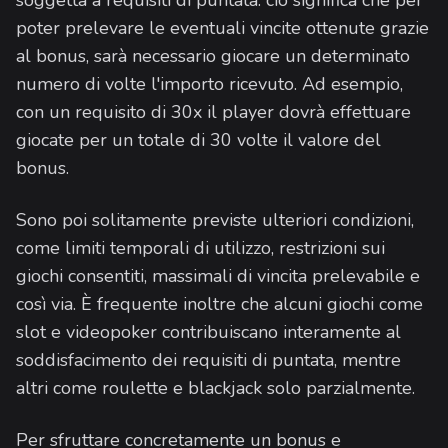
soggetta a requisiti di puntata: ciò significa che per
poter prelevare le eventuali vincite ottenute grazie
al bonus, sarà necessario giocare un determinato
numero di volte l'importo ricevuto. Ad esempio,
con un requisito di 30x il player dovrà effettuare
giocate per un totale di 30 volte il valore del
bonus.
Sono poi solitamente previste ulteriori condizioni,
come limiti temporali di utilizzo, restrizioni sui
giochi consentiti, massimali di vincita prelevabile e
così via. È frequente inoltre che alcuni giochi come
slot e videopoker contribuiscano interamente al
soddisfacimento dei requisiti di puntata, mentre
altri come roulette e blackjack solo parzialmente.
Per sfruttare concretamente un bonus e