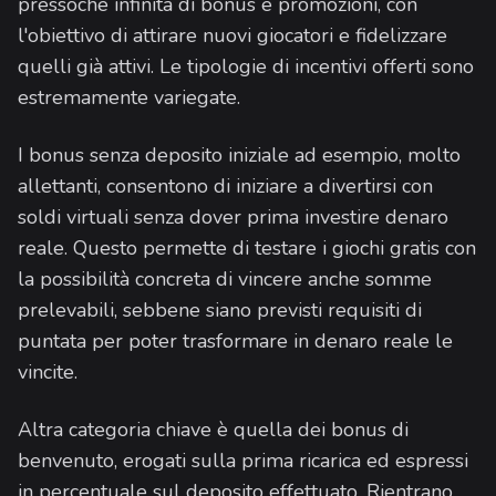
pressoché infinita di bonus e promozioni, con
l'obiettivo di attirare nuovi giocatori e fidelizzare
quelli già attivi. Le tipologie di incentivi offerti sono
estremamente variegate.
I bonus senza deposito iniziale ad esempio, molto
allettanti, consentono di iniziare a divertirsi con
soldi virtuali senza dover prima investire denaro
reale. Questo permette di testare i giochi gratis con
la possibilità concreta di vincere anche somme
prelevabili, sebbene siano previsti requisiti di
puntata per poter trasformare in denaro reale le
vincite.
Altra categoria chiave è quella dei bonus di
benvenuto, erogati sulla prima ricarica ed espressi
in percentuale sul deposito effettuato. Rientrano