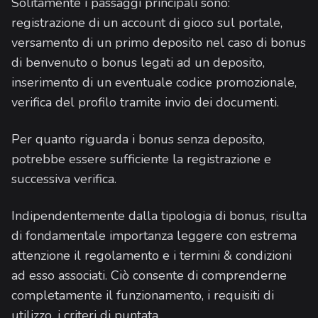
Solitamente i passaggi principali sono:
registrazione di un account di gioco sul portale,
versamento di un primo deposito nel caso di bonus
di benvenuto o bonus legati ad un deposito,
inserimento di un eventuale codice promozionale,
verifica del profilo tramite invio dei documenti.
Per quanto riguarda i bonus senza deposito,
potrebbe essere sufficiente la registrazione e
successiva verifica.
Indipendentemente dalla tipologia di bonus, risulta
di fondamentale importanza leggere con estrema
attenzione il regolamento e i termini & condizioni
ad esso associati. Ciò consente di comprenderne
completamente il funzionamento, i requisiti di
utilizzo, i criteri di puntata.