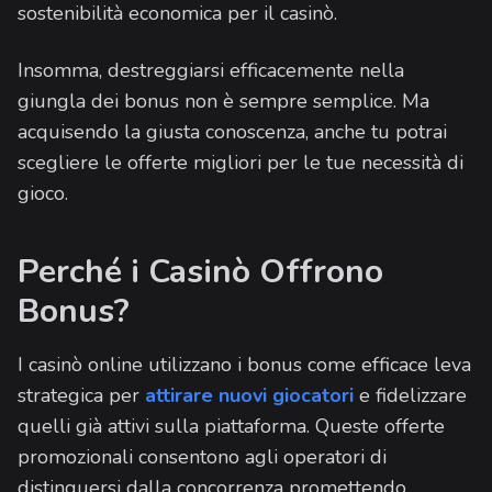
sostenibilità economica per il casinò.
Insomma, destreggiarsi efficacemente nella
giungla dei bonus non è sempre semplice. Ma
acquisendo la giusta conoscenza, anche tu potrai
scegliere le offerte migliori per le tue necessità di
gioco.
Perché i Casinò Offrono
Bonus?
I casinò online utilizzano i bonus come efficace leva
strategica per
attirare nuovi giocatori
e fidelizzare
quelli già attivi sulla piattaforma. Queste offerte
promozionali consentono agli operatori di
distinguersi dalla concorrenza promettendo