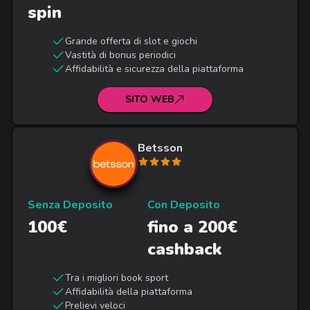
spin
Grande offerta di slot e giochi
Vastità di bonus periodici
Affidabilità e sicurezza della piattaforma
SITO WEB
Betsson
Senza Deposito
Con Deposito
100€
fino a 200€
cashback
Tra i migliori book sport
Affidabilità della piattaforma
Prelievi veloci