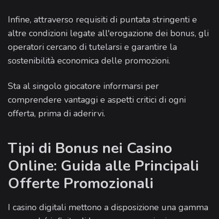
Infine, attraverso requisiti di puntata stringenti e
altre condizioni legate all'erogazione dei bonus, gli
operatori cercano di tutelarsi e garantire la
sostenibilità economica delle promozioni.
Sta al singolo giocatore informarsi per
comprendere vantaggi e aspetti critici di ogni
offerta, prima di aderirvi.
Tipi di Bonus nei Casino
Online: Guida alle Principali
Offerte Promozionali
I casino digitali mettono a disposizione una gamma