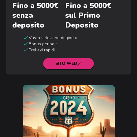
Fino a 5000€
Fino a 5000€
senza
sul Primo
deposito
Deposito
Vasta selezione di giochi
Bonus periodici
Prelievi rapidi
SITO WEB