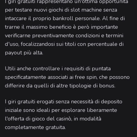
I giri gratuiti rappresentano un'ottima opportunità
per testare nuovi giochi di slot machine senza
intaccare il proprio bankroll personale. Al fine di
trarne il massimo beneficio è però importante
verificarne preventivamente condizioni e termini
d'uso, focalizzandosi sui titoli con percentuale di
payout più alta.
Utili anche controllare i requisiti di puntata
specificatamente associati ai free spin, che possono
differire da quelli di altre tipologie di bonus.
I giri gratuiti erogati senza necessità di deposito
iniziale sono ideali per esplorare liberamente
l'offerta di gioco del casinò, in modalità
completamente gratuita.