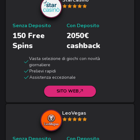
StarCasinò
Senza Deposito
Con Deposito
150 Free
2050€
Spins
cashback
Vasta selezione di giochi con novità
giornaliere
Prelievi rapidi
Assistenza eccezionale
SITO WEB
LeoVegas
Senza Deposito
Con Deposito