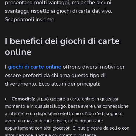
presentano molti vantaggi, ma anche alcuni
svantaggi, rispetto ai giochi di carte dal vivo.
Scopriamoli insieme.
I benefici dei giochi di carte
online
I
giochi di carte online
offrono diversi motivi per
essere preferiti da chi ama questo tipo di
divertimento. Ecco alcuni dei principali:
Comodità:
si può giocare a carte online in qualsiasi
momento e in qualsiasi luogo, basta avere una connessione
a internet e un dispositivo elettronico. Non c'è bisogno di
avere un mazzo di carte fisico, né di organizzare
appuntamenti con altri giocatori. Si può giocare da soli o con
altre persone, anche a chilometri di distanza.