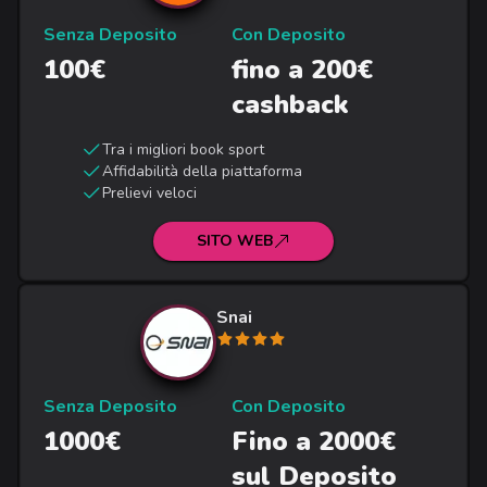
Senza Deposito
Con Deposito
100€
fino a 200€
cashback
Tra i migliori book sport
Affidabilità della piattaforma
Prelievi veloci
SITO WEB
Snai
Senza Deposito
Con Deposito
1000€
Fino a 2000€
sul Deposito