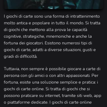
I giochi di carte sono una forma di intrattenimento
molto antica e popolare in tutto il mondo. Si tratta
di giochi che mettono alla prova le capacità
cognitive, strategiche, mnemoniche e anche la
fortuna dei giocatori. Esistono numerosi tipi di
giochi di carte, adatti a diverse situazioni, gusti e
gradi di difficoltà.
Tuttavia, non sempre è possibile giocare a carte di
persona con gli amici o con altri appassionati. Per
fortuna, esiste una soluzione semplice e pratica: i
giochi di carte online. Si tratta di giochi che si
possono praticare su internet, tramite siti web, app
o piattaforme dedicate. I giochi di carte online