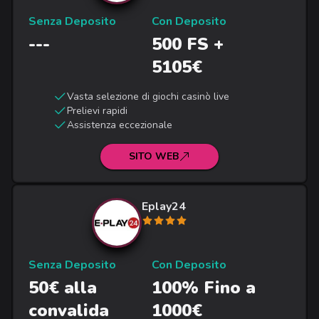
Senza Deposito
Con Deposito
---
500 FS +
5105€
Vasta selezione di giochi casinò live
Prelievi rapidi
Assistenza eccezionale
SITO WEB
Eplay24
Senza Deposito
Con Deposito
50€ alla
100% Fino a
convalida
1000€