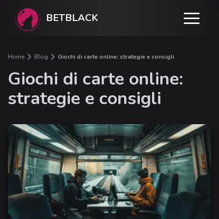
BETBLACK
Home
Blog
Giochi di carte online: strategie e consigli
Giochi di carte online:
strategie e consigli