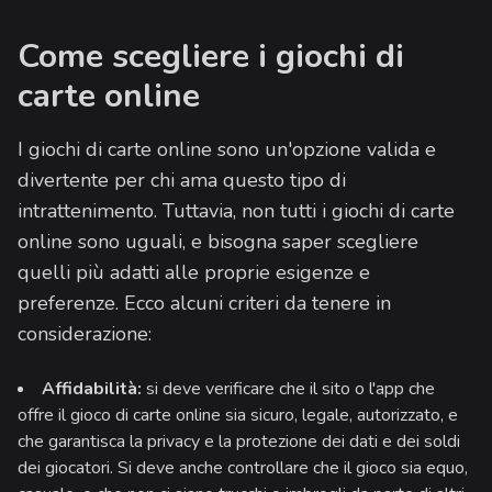
Come scegliere i giochi di
carte online
I giochi di carte online sono un'opzione valida e
divertente per chi ama questo tipo di
intrattenimento. Tuttavia, non tutti i giochi di carte
online sono uguali, e bisogna saper scegliere
quelli più adatti alle proprie esigenze e
preferenze. Ecco alcuni criteri da tenere in
considerazione:
Affidabilità:
si deve verificare che il sito o l'app che
offre il gioco di carte online sia sicuro, legale, autorizzato, e
che garantisca la privacy e la protezione dei dati e dei soldi
dei giocatori. Si deve anche controllare che il gioco sia equo,