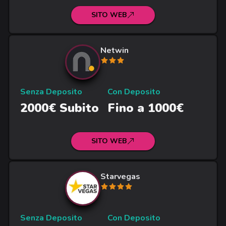
SITO WEB
Netwin
Senza Deposito
Con Deposito
2000€ Subito
Fino a 1000€
SITO WEB
Starvegas
Senza Deposito
Con Deposito