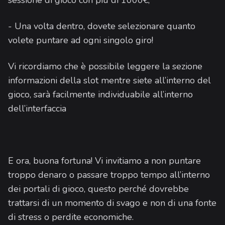
sessione di gioco con più di 1000€;
- Una volta dentro, dovete selezionare quanto
volete puntare ad ogni singolo giro!
Vi ricordiamo che è possibile leggere la sezione
informazioni della slot mentre siete all’interno del
gioco, sarà facilmente individuabile all’interno
dell’interfaccia
E ora, buona fortuna! Vi invitiamo a non puntare
troppo denaro o passare troppo tempo all’interno
dei portali di gioco, questo perché dovrebbe
trattarsi di un momento di svago e non di una fonte
di stress o perdite economiche.