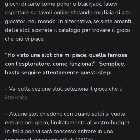
giochi di carte come poker e blackjack, fatevi
rispettare su tavoli online sfidando migliaia di altri
giocatori nel mondo. In alternativa, se siete amanti
delle slot, scorrete il catalogo per trovare il gioco
che più vi piace.
“Ho visto una slot che mi piace, quella famosa
con l’esploratore, come funziona?”. Semplice,
basta seguire attentamente questi step:
- Vai sulla sezione slot, seleziona il gioco che ti
interessa;
- Alcune slot chiedono con quanti soldi si vuole
entrare nel gioco, limitatamente al vostro budget.
In Italia non vi sarà concesso entrare in una