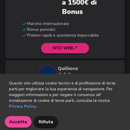
a 1500€ di
Bonus
Marchio internazionale
Bonus periodici
Prelievi rapidi e assistenza impeccabile
SITO WEB
QuiGioco
Questo sito utilizza cookie tecnici e di profilazione di terze
parti per migliorare la tua esperienza di navigazione. Per
Senza Deposito
Con Deposito
maggiori informazioni e per negare il consenso all'
750€ + 50 free
fino a 1500€
installazione di cookie di terze parti, consulta la nostra
Privacy Policy
.
spin
Accetta
Rifiuta
Grande offerta di slot e giochi
Vastità di bonus periodici