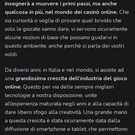
insegnerà a muovere i primi passi, ma anche
qualcosa in più, nel mondo dei casinò online.
Che
sia curiosità o voglia di provare quel brivido che
solo le giocate sanno dare, vi servono sicuramente
alcune nozioni di base che possano guidarvi in
questo ambiente, anche perchè si parla dei vostri
soldi.
Da diversi anni, in Italia e nel mondo, si assiste ad
una
grandissima crescita dell’industria del gioco
online.
Questo per via delle sempre migliori
tecnologie a nostra disposizione, unite
all’esperienza maturata negli anni e alla capacità di
dare libero sfogo alla creatività. Una grande mano
a questa crescita è stata sicuramente data dalla
diffusione di smartphone e tablet, che permettono