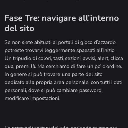
Fase Tre: navigare all’interno
del sito
Se non siete abituati ai portali di gioco d’azzardo,
potreste trovarvi leggermente spaesati all’inizio.
Un tripudio di colori, tasti, sezioni, avvisi, alert, clicca
qua, premi là. Ma cerchiamo di fare un po’ d’ordine.
In genere si può trovare una parte del sito
dedicato alla propria area personale, con tutti i dati
personali, dove si può cambiare password,
modificare impostazioni.