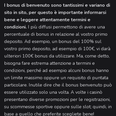
I bonus di benvenuto sono tantissimi e variano di
sito in sito, per questo è importante informarsi
bene e leggere attentamente termini e
condizioni.
I più diffusi permettono di avere una
percentuale di bonus in relazione al vostro primo
deposito. Ad esempio, un bonus del 100% sul
vostro primo deposito, ad esempio di 100€, vi darà
ulteriori 100€ bonus da utilizzare. Ma, come detto,
bisogna fare estrema attenzione a termini e
condizioni, perché ad esempio alcuni bonus hanno
un limite massimo oppure un requisito di puntata
particolare. Inutile dire che il bonus benvenuto può
essere utilizzato solo una volta. A volte i casinò
presentano diverse promozioni per le registrazioni,
su scommesse sportive oppure sulle slot; quindi, in
base a quello che preferite scegliete bene!