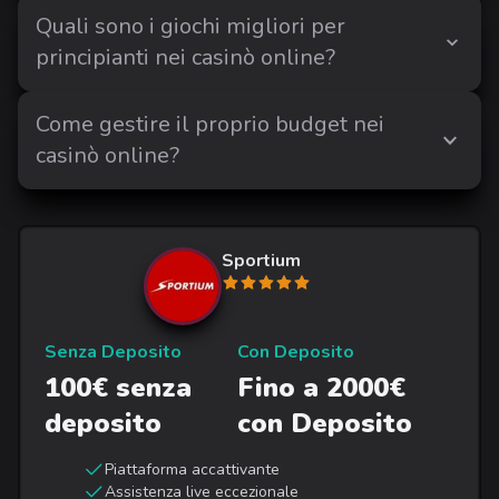
Sì, molti casinò offrono modalità demo o bonus
Quali sono i giochi migliori per
senza deposito per provare i giochi senza
principianti nei casinò online?
rischiare soldi veri.
I giochi ideali per principianti sono slot machine,
Come gestire il proprio budget nei
roulette e blackjack, poiché sono semplici da
casinò online?
imparare e offrono opzioni di puntata flessibili.
Per gestire il budget, imposta limiti di deposito,
pianifica una strategia di puntata e non giocare
Sportium
mai più di quanto puoi permetterti di perdere.
Senza Deposito
Con Deposito
100€ senza
Fino a 2000€
deposito
con Deposito
Piattaforma accattivante
Assistenza live eccezionale