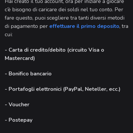
Hai creato il tuo account, ora per iniziare a giocare
c’è bisogno di caricare dei soldi nel tuo conto. Per
fare questo, puoi scegliere tra tanti diversi metodi
di pagamento per
effettuare il primo deposito
, tra
cui:
- Carta di credito/debito (circuito Visa o
Mastercard)
- Bonifico bancario
- Portafogli elettronici (PayPal, Neteller, ecc.)
- Voucher
- Postepay