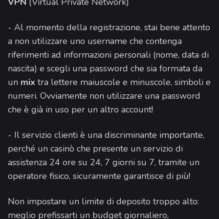
VPN
(Virtual Private Network)
- Al momento della registrazione, stai bene attento
a non utilizzare uno username che contenga
riferimenti ad informazioni personali (nome, data di
nascita) e scegli una password che sia formata da
un
mix
tra lettere maiuscole e minuscole, simboli e
numeri. Ovviamente non utilizzare una password
che è già in uso per un altro account!
- Il servizio clienti è una discriminante importante,
perché un casinò che presente un servizio di
assistenza 24 ore su 24, 7 giorni su 7, tramite un
operatore fisico, sicuramente garantisce di più!
Non impostare un limite di deposito troppo alto:
meglio prefissarti un budget giornaliero,