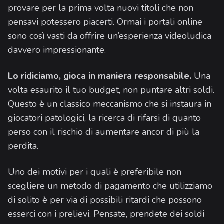
provare per la prima volta nuovi titoli che non
pensavi potessero piacerti. Ormai i portali online
sono così vasti da offrire un’esperienza videoludica
davvero impressionante.
Lo ridiciamo, gioca in maniera responsabile.
Una
volta esaurito il tuo budget, non puntare altri soldi.
Questo è un classico meccanismo che si instaura in
giocatori patologici, la ricerca di rifarsi di quanto
perso con il rischio di aumentare ancor di più la
perdita.
Uno dei motivi per i quali è preferibile non
scegliere un metodo di pagamento che utilizziamo
di solito è per via di possibili ritardi che possono
esserci con i prelievi. Pensate, prendete dei soldi