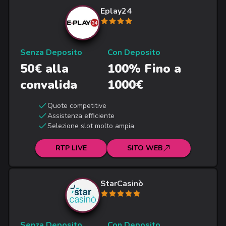
Eplay24
Senza Deposito
Con Deposito
50€ alla
100% Fino a
convalida
1000€
Quote competitive
Assistenza efficiente
Selezione slot molto ampia
RTP LIVE
SITO WEB
StarCasinò
Senza Deposito
Con Deposito