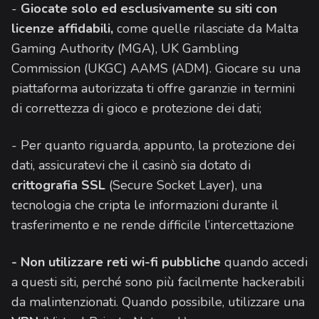
-
Giocate solo ed esclusivamente su siti con
licenze affidabili,
come quelle rilasciate da Malta
Gaming Authority (MGA), UK Gambling
Commission (UKGC) AAMS (ADM). Giocare su una
piattaforma autorizzata ti offre garanzie in termini
di correttezza di gioco e protezione dei dati;
- Per quanto riguarda, appunto, la protezione dei
dati, assicuratevi che il casinò sia dotato di
crittografia SSL
(Secure Socket Layer), una
tecnologia che cripta le informazioni durante il
trasferimento e ne rende difficile l’intercettazione
- Non utilizzare reti wi-fi pubbliche
quando accedi
a questi siti, perché sono più facilmente hackerabili
da malintenzionati. Quando possibile, utilizzare una