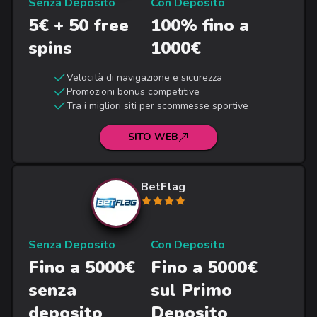
Senza Deposito
Con Deposito
5€ + 50 free
100% fino a
spins
1000€
Velocità di navigazione e sicurezza
Promozioni bonus competitive
Tra i migliori siti per scommesse sportive
SITO WEB
BetFlag
Senza Deposito
Con Deposito
Fino a 5000€
Fino a 5000€
senza
sul Primo
deposito
Deposito