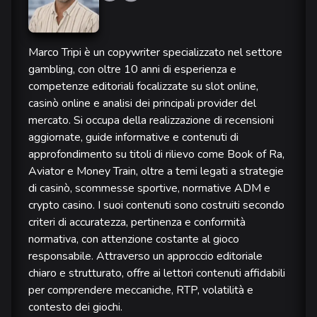
Marco Tripi è un copywriter specializzato nel settore
gambling, con oltre 10 anni di esperienza e
competenze editoriali focalizzate su slot online,
casinò online e analisi dei principali provider del
mercato. Si occupa della realizzazione di recensioni
aggiornate, guide informative e contenuti di
approfondimento su titoli di rilievo come Book of Ra,
Aviator e Money Train, oltre a temi legati a strategie
di casinò, scommesse sportive, normative ADM e
crypto casino. I suoi contenuti sono costruiti secondo
criteri di accuratezza, pertinenza e conformità
normativa, con attenzione costante al gioco
responsabile. Attraverso un approccio editoriale
chiaro e strutturato, offre ai lettori contenuti affidabili
per comprendere meccaniche, RTP, volatilità e
contesto dei giochi.