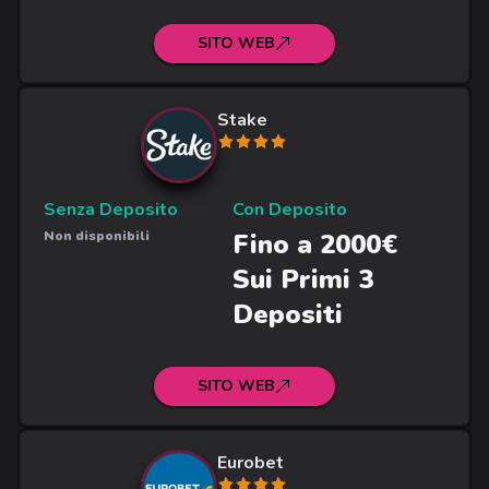
SITO WEB
Stake
Senza Deposito
Con Deposito
Non disponibili
Fino a 2000€
Sui Primi 3
Depositi
SITO WEB
Eurobet