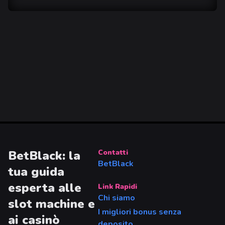
BetBlack: la
Contatti
BetBlack
tua guida
esperta alle
Link Rapidi
Chi siamo
slot machine e
I migliori bonus senza
ai casinò
deposito