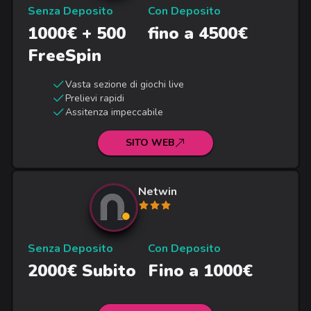
Senza Deposito
Con Deposito
1000€ + 500
fino a 4500€
FreeSpin
Vasta sezione di giochi live
Prelievi rapidi
Assitenza impeccabile
SITO WEB
Netwin
Senza Deposito
Con Deposito
2000€ Subito
Fino a 1000€