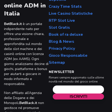
online ADM in
Crazy Time Stats
Italia
Live Casino Statistiche
RTP Slot Live
BetBlack.it
è un portale
Slot Gratis
indipendente nato per
offrire una visione chiara,
Book of ra deluxe
professionale e
Blog & News
approfondita sul mondo
Privacy Policy
delle slot machine e dei
casinò online con licenza
Gioco Responsabile
ADM (ex AAMS). Ogni
Sitemap
giorno analizziamo decine di
giochi, piattaforme e bonus
NEWSLETTER
per aiutarti a giocare in
Rimani sempre aggiornato sulle ultime
modo informato e
novità nel mondo del gioco online
responsabile.
Non affiliato all’Agenzia
delle Dogane e dei
Monopoli,
BetBlack.it
non
gestisce né promuove