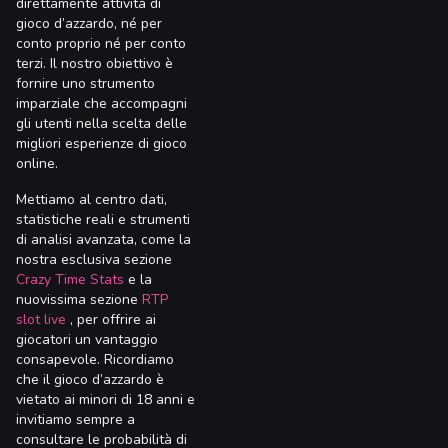
direttamente attività di
gioco d’azzardo, né per
conto proprio né per conto
terzi. Il nostro obiettivo è
fornire uno strumento
imparziale che accompagni
gli utenti nella scelta delle
migliori esperienze di gioco
online.
Mettiamo al centro dati,
statistiche reali e strumenti
di analisi avanzata, come la
nostra esclusiva sezione
Crazy Time Stats
e la
nuovissima sezione
RTP
slot live
, per offrire ai
giocatori un vantaggio
consapevole. Ricordiamo
che il gioco d’azzardo è
vietato ai minori di 18 anni e
invitiamo sempre a
consultare le probabilità di