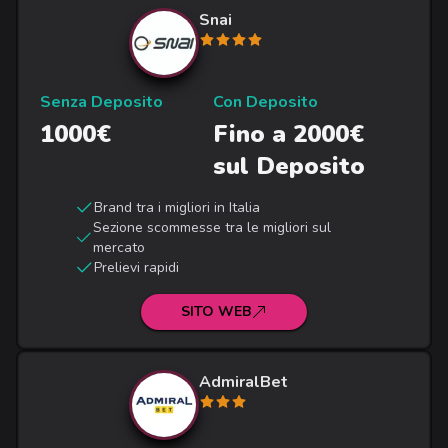
Snai
Senza Deposito
Con Deposito
1000€
Fino a 2000€
sul Deposito
Brand tra i migliori in Italia
Sezione scommesse tra le migliori sul
mercato
Prelievi rapidi
SITO WEB
AdmiralBet