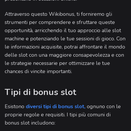
Attraverso questo Wikibonus, ti forniremo gli
strumenti per comprendere e sfruttare queste
opportunità, arricchendo il tuo approccio alle slot
machine e potenziando le tue sessioni di gioco. Con
le informazioni acquisite, potrai affrontare il mondo
delle slot con una maggiore consapevolezza e con
le strategie necessarie per ottimizzare le tue
chances di vincite importanti.
Tipi di bonus slot
Esistono
diversi tipi di bonus slot,
ognuno con le
proprie regole e requisiti. I tipi più comuni di
bonus slot includono: