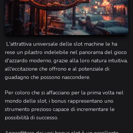
L'attrattiva universale delle slot machine le ha
rese un pilastro indelebile nel panorama del gioco
d'azzardo moderno, grazie alla loro natura intuitiva,
all'eccitazione che offrono e al potenziale di
guadagno che possono nascondere.
Per coloro che si affacciano per la prima volta nel
mondo delle slot, i bonus rappresentano uno
strumento prezioso capace di incrementare le
possibilità di successo.