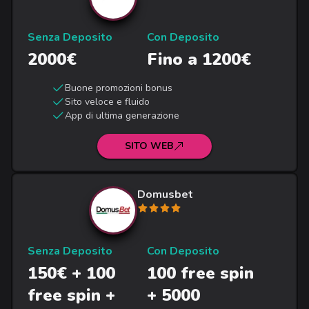
Senza Deposito
Con Deposito
2000€
Fino a 1200€
Buone promozioni bonus
Sito veloce e fluido
App di ultima generazione
SITO WEB
Domusbet
Senza Deposito
Con Deposito
150€ + 100
100 free spin
free spin +
+ 5000