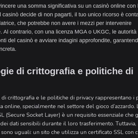
incere una somma significativa su un casinò online con 
 casinò decide di non pagarti, il tuo unico ricorso è cont
olatrice, che potrebbe non avere i mezzi per intervenire
. Al contrario, con una licenza MGA o UKGC, le autorit
onti del casinò e avviare indagini approfondite, garanten
ncreta.
ie di crittografia e politiche di
di crittografia e le politiche di privacy rappresentano i p
za online, specialmente nel settore del gioco d’azzardo. 
SSL (Secure Socket Layer) è un requisito essenziale che 
dei dati sensibili durante il loro trasferimento. Tuttavia,
e sono uguali: un sito che utilizza un certificato SSL con c