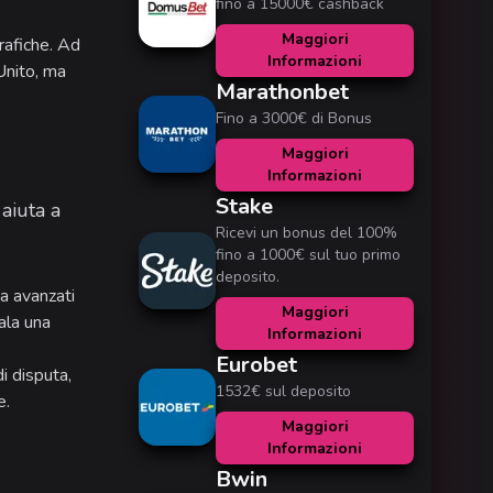
fino a 15000€ cashback
Maggiori
rafiche. Ad
Informazioni
Unito, ma
Marathonbet
Fino a 3000€ di Bonus
Maggiori
Informazioni
Stake
aiuta a
Ricevi un bonus del 100%
fino a 1000€ sul tuo primo
deposito.
ia avanzati
Maggiori
ala una
Informazioni
Eurobet
di disputa,
1532€ sul deposito
e.
Maggiori
Informazioni
Bwin