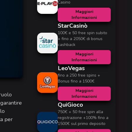
Casino
Maggiori
Informazioni
StarCasinò
100€ e 50 free spin subito
+ fino a 2050€ di bonus
cashback
Maggiori
Informazioni
LeoVegas
fino a 250 free spins +
Bonus fino a 1500€
Maggiori
ruolo
Informazioni
garantire
QuiGioco
olo
750€ + 50 free spin alla
registrazione +100% fino a
ta per
1500€ sul primo deposito