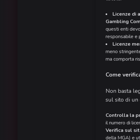
Licenze di a
Gambling Com
questi enti devon
responsabile e 
Licenze me
meno stringente.
ma comporta risc
Come verific
Non basta leg
sul sito di un
Controlla la p
il numero di lice
Verifica sul si
della MGA) e uti