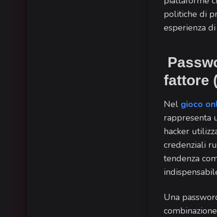
piattaforme c
politiche di 
esperienza di 
Passwor
fattore
Nel
gioco on
rappresenta un
hacker utiliz
credenziali r
tendenza comu
indispensabil
Una password
combinazione 