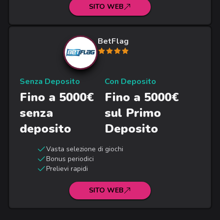
SITO WEB
BetFlag
Senza Deposito
Con Deposito
Fino a 5000€
Fino a 5000€
senza
sul Primo
deposito
Deposito
Vasta selezione di giochi
Bonus periodici
Prelievi rapidi
SITO WEB