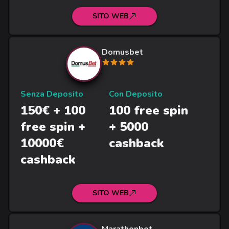
SITO WEB
Domusbet
Senza Deposito
Con Deposito
150€ + 100
100 free spin
free spin +
+ 5000
10000€
cashback
cashback
SITO WEB