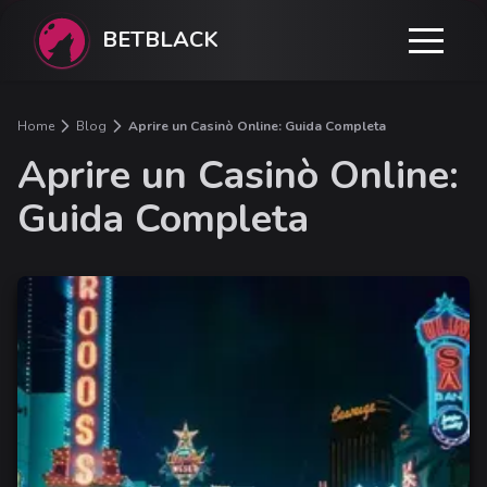
BETBLACK
Home
Blog
Aprire un Casinò Online: Guida Completa
Aprire un Casinò Online:
Guida Completa