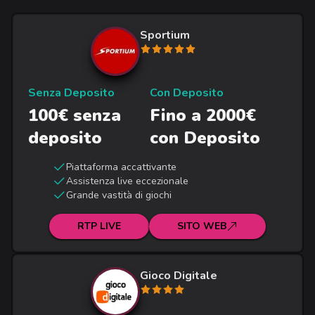
Sportium
Senza Deposito
Con Deposito
100€ senza
Fino a 2000€
deposito
con Deposito
Piattaforma accattivante
Assistenza live eccezionale
Grande vastità di giochi
RTP LIVE
SITO WEB
Gioco Digitale