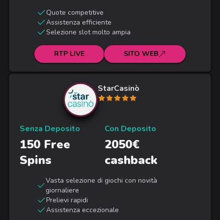
Quote competitive
Assistenza efficiente
Selezione slot molto ampia
RTP LIVE
SITO WEB
StarCasinò
Senza Deposito
Con Deposito
150 Free
2050€
Spins
cashback
Vasta selezione di giochi con novità
giornaliere
Prelievi rapidi
Assistenza eccezionale