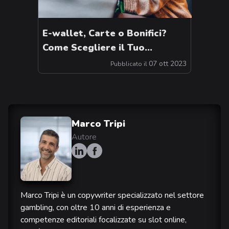
E-wallet, Carte o Bonifici?
Come Scegliere il Tuo
Strumento di Pagamento per
07 ott 2023
Pubblicato il
il Gioco Online
Marco Tripi
Autore
Marco Tripi è un copywriter specializzato nel settore
gambling, con oltre 10 anni di esperienza e
competenze editoriali focalizzate su slot online,