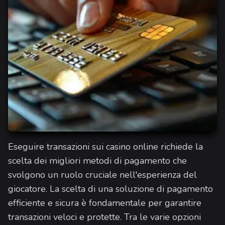
Eseguire transazioni sui casino online richiede la
scelta dei migliori metodi di pagamento che
svolgono un ruolo cruciale nell'esperienza del
giocatore. La scelta di una soluzione di pagamento
efficiente e sicura è fondamentale per garantire
transazioni veloci e protette. Tra le varie opzioni