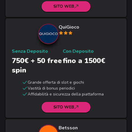
SITO WEB
QuiGioco
Senza Deposito
Con Deposito
750€ + 50 free
fino a 1500€
spin
Grande offerta di slot e giochi
Vastità di bonus periodici
Affidabilità e sicurezza della piattaforma
SITO WEB
Betsson