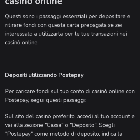
casinò online
Questi sono i passaggi essenziali per depositare e
ritirare fondi con questa carta prepagata se sei
interessato a utilizzarla per le tue transazioni nei
casinò online.
Depositi utilizzando Postepay
Per caricare fondi sul tuo conto di casinò online con
Postepay, segui questi passaggi:
Sul sito del casinò preferito, accedi al tuo account e
vai alla sezione "Cassa" o "Deposito". Scegli
"Postepay" come metodo di deposito, indica la