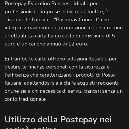
Postepay Evolution Business, ideale per
professionisti e imprese individuali. Inoltre, è
disponibile l'opzione "Postepay Connect" che
integra servizi mobili e promozioni su consumi non
effettuati. La carta ha un costo di emissione di 5
euro e un canone annuo di 12 euro.
Entrambe le carte offrono soluzioni flessibili per
gestire le finanze personali con la sicurezza e
l'efficienza che caratterizzano i prodotti di Poste
Italiane, adattandosi sia a chi fa acquisti frequenti
online sia a chi necessita di servizi bancari senza un
conto tradizionale.
Utilizzo della Postepay nei