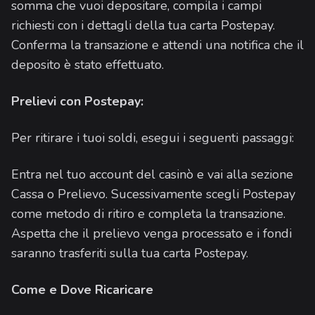
somma che vuoi depositare, compila i campi
richiesti con i dettagli della tua carta Postepay.
Conferma la transazione e attendi una notifica che il
deposito è stato effettuato.
Prelievi con Postepay:
Per ritirare i tuoi soldi, esegui i seguenti passaggi:
Entra nel tuo account del casinò e vai alla sezione
Cassa o Prelievo. Sucessivamente scegli Postepay
come metodo di ritiro e completa la transazione.
Aspetta che il prelievo venga processato e i fondi
saranno trasferiti sulla tua carta Postepay.
Come e Dove Ricaricare