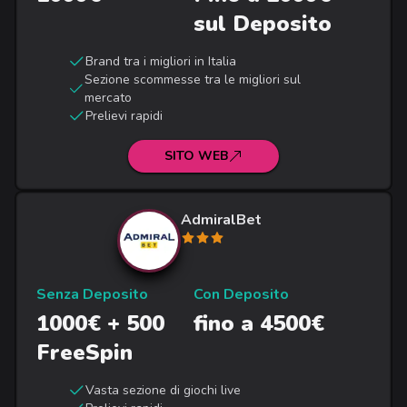
sul Deposito
Brand tra i migliori in Italia
Sezione scommesse tra le migliori sul
mercato
Prelievi rapidi
SITO WEB
AdmiralBet
Senza Deposito
Con Deposito
1000€ + 500
fino a 4500€
FreeSpin
Vasta sezione di giochi live