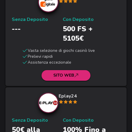
Senza Deposito
Con Deposito
---
500 FS +
5105€
Vasta selezione di giochi casinò live
Prelievi rapidi
Assistenza eccezionale
SITO WEB
Eplay24
Senza Deposito
Con Deposito
50€ alla
100% Fino a