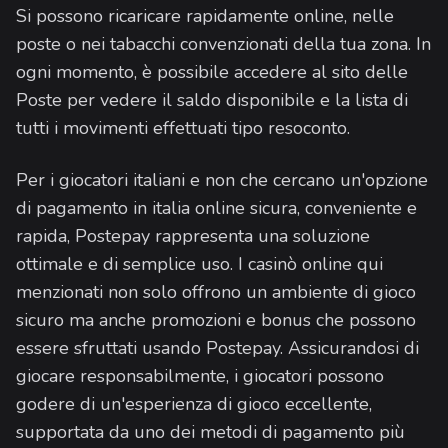
Si possono ricaricare rapidamente online, nelle
poste o nei tabacchi convenzionati della tua zona. In
ogni momento, è possibile accedere al sito delle
Poste per vedere il saldo disponibile e la lista di
tutti i movimenti effettuati tipo resoconto.
Per i giocatori italiani e non che cercano un'opzione
di pagamento in italia online sicura, conveniente e
rapida, Postepay rappresenta una soluzione
ottimale e di semplice uso. I casinò online qui
menzionati non solo offrono un ambiente di gioco
sicuro ma anche promozioni e bonus che possono
essere sfruttati usando Postepay. Assicurandosi di
giocare responsabilmente, i giocatori possono
godere di un'esperienza di gioco eccellente,
supportata da uno dei metodi di pagamento più