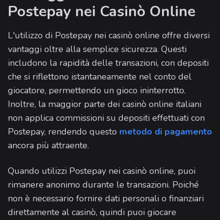
Postepay nei Casinò Online
L'utilizzo di Postepay nei casinò online offre diversi
vantaggi oltre alla semplice sicurezza. Questi
includono la rapidità delle transazioni, con depositi
che si riflettono istantaneamente nel conto del
giocatore, permettendo un gioco ininterrotto.
Inoltre, la maggior parte dei casinò online italiani
non applica commissioni su depositi effettuati con
Postepay, rendendo questo
metodo di pagamento
ancora più attraente.
Quando utilizzi Postepay nei casinò online, puoi
rimanere anonimo durante le transazioni. Poiché
non è necessario fornire dati personali o finanziari
direttamente al casinò, quindi puoi giocare