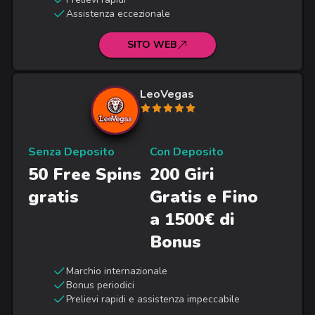
Assistenza eccezionale
SITO WEB
LeoVegas
Senza Deposito
Con Deposito
50 Free Spins
200 Giri
gratis
Gratis e Fino
a 1500€ di
Bonus
Marchio internazionale
Bonus periodici
Prelievi rapidi e assistenza impeccabile