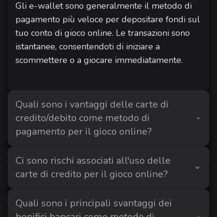
Gli e-wallet sono generalmente il metodo di
pagamento più veloce per depositare fondi sul
tuo conto di gioco online. Le transazioni sono
istantanee, consentendoti di iniziare a
scommettere o a giocare immediatamente.
Quali sono i vantaggi delle carte di
credito/debito come metodo di
pagamento per il gioco online?
Le carte di credito/debito offrono una
Ci sono rischi associati all'uso delle
convenienza universale, poiché sono
carte di credito per il gioco online?
ampiamente accettate nei casinò online. Inoltre,
molte carte offrono programmi di ricompensa
Sì, c'è un rischio di accumulo di debiti se non si
Quali sono i principali svantaggi dei
o cashback che possono aumentare il valore
gestiscono bene le finanze. È fondamentale
bonifici bancari come metodo di