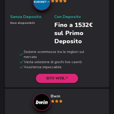
Senza Deposito
Con Deposito
Non disponibili
Fino a 1532€
sul Primo
Deposito
Sezione scommesse tra le migliori sul
mercato
Vasta selezione di giochi live casinò
Assistenza impeccabile
SITO WEB
Bwin