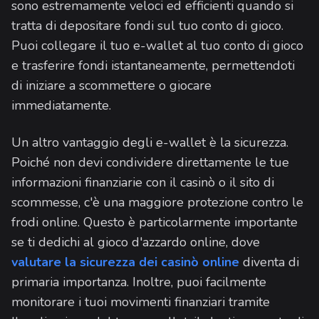
sono estremamente veloci ed efficienti quando si
tratta di depositare fondi sul tuo conto di gioco.
Puoi collegare il tuo e-wallet al tuo conto di gioco
e trasferire fondi istantaneamente, permettendoti
di iniziare a scommettere o giocare
immediatamente.
Un altro vantaggio degli e-wallet è la sicurezza.
Poiché non devi condividere direttamente le tue
informazioni finanziarie con il casinò o il sito di
scommesse, c'è una maggiore protezione contro le
frodi online. Questo è particolarmente importante
se ti dedichi al gioco d'azzardo online, dove
valutare la sicurezza dei casinò online
diventa di
primaria importanza. Inoltre, puoi facilmente
monitorare i tuoi movimenti finanziari tramite