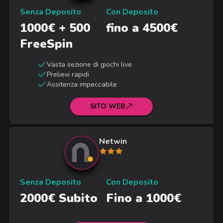
Senza Deposito
Con Deposito
1000€ + 500
fino a 4500€
FreeSpin
Vasta sezione di giochi live
Prelievi rapidi
Assitenza impeccabile
SITO WEB
Netwin
Senza Deposito
Con Deposito
2000€ Subito
Fino a 1000€