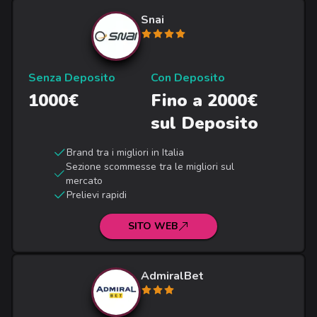
Snai
Senza Deposito
Con Deposito
1000€
Fino a 2000€
sul Deposito
Brand tra i migliori in Italia
Sezione scommesse tra le migliori sul
mercato
Prelievi rapidi
SITO WEB
AdmiralBet