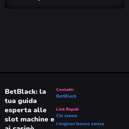
BetBlack: la
Contatti
BetBlack
tua guida
esperta alle
Link Rapidi
Chi siamo
slot machine e
I migliori bonus senza
ai casinò