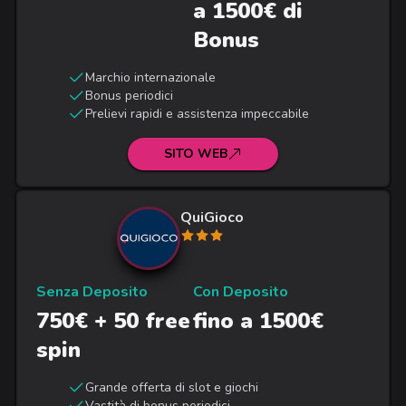
a 1500€ di
Bonus
Marchio internazionale
Bonus periodici
Prelievi rapidi e assistenza impeccabile
SITO WEB
QuiGioco
Senza Deposito
Con Deposito
750€ + 50 free
fino a 1500€
spin
Grande offerta di slot e giochi
Vastità di bonus periodici