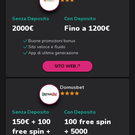
Senza Deposito
Con Deposito
2000€
Fino a 1200€
Buone promozioni bonus
Sito veloce e fluido
App di ultima generazione
SITO WEB
Domusbet
Senza Deposito
Con Deposito
150€ + 100
100 free spin
free spin +
+ 5000