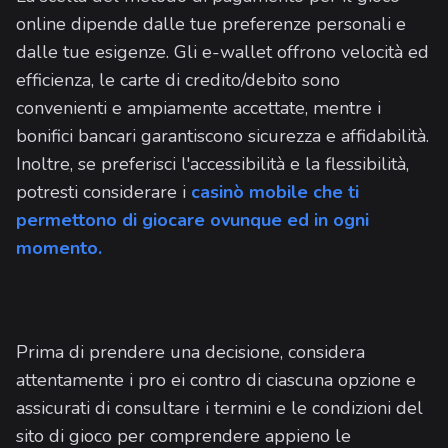
online dipende dalle tue preferenze personali e
dalle tue esigenze. Gli e-wallet offrono velocità ed
efficienza, le carte di credito/debito sono
convenienti e ampiamente accettate, mentre i
bonifici bancari garantiscono sicurezza e affidabilità.
Inoltre, se preferisci l'accessibilità e la flessibilità,
potresti considerare i
casinò mobile che ti
permettono di giocare ovunque ed in ogni
momento.
Prima di prendere una decisione, considera
attentamente i pro ei contro di ciascuna opzione e
assicurati di consultare i termini e le condizioni del
sito di gioco per comprendere appieno le