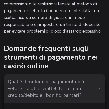
commissioni o le restrizioni legate al metodo di
pagamento scelto. Indipendentemente dalla tua
scelta, ricorda sempre di giocare in modo
responsabile e di impostare un limite di deposito
per evitare problemi di gioco d'azzardo eccessivo.
Domande frequenti sugli
strumenti di pagamento nei
casinò online
Qual è il metodo di pagamento più
veloce tra gli e-wallet, le carte di
credito/debito e i bonifici bancari?