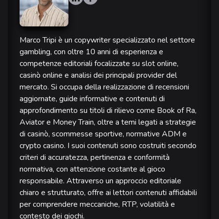
Marco Tripi è un copywriter specializzato nel settore
gambling, con oltre 10 anni di esperienza e
competenze editoriali focalizzate su slot online,
casinò online e analisi dei principali provider del
mercato. Si occupa della realizzazione di recensioni
aggiornate, guide informative e contenuti di
approfondimento su titoli di rilievo come Book of Ra,
Aviator e Money Train, oltre a temi legati a strategie
di casinò, scommesse sportive, normative ADM e
crypto casino. I suoi contenuti sono costruiti secondo
criteri di accuratezza, pertinenza e conformità
normativa, con attenzione costante al gioco
responsabile. Attraverso un approccio editoriale
chiaro e strutturato, offre ai lettori contenuti affidabili
per comprendere meccaniche, RTP, volatilità e
contesto dei giochi.