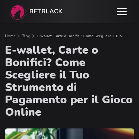
BETBLACK
Home
Blog
E-wallet, Carte o Bonifici? Come Scegliere il Tuo
Strumento di Pagamento per il Gioco Online
E-wallet, Carte o
Bonifici? Come
Scegliere il Tuo
Strumento di
Pagamento per il Gioco
Online