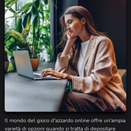
Il mondo del gioco d'azzardo online offre un'ampia
varietà di opzioni quando si tratta di depositare