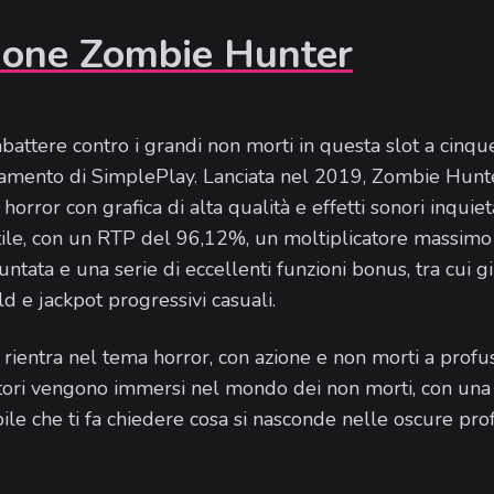
ione Zombie Hunter
battere contro i grandi non morti in questa slot a cinque
gamento di SimplePlay. Lanciata nel 2019, Zombie Hunt
horror con grafica di alta qualità e effetti sonori inquiet
ile, con un RTP del 96,12%, un moltiplicatore massimo
ntata e una serie di eccellenti funzioni bonus, tra cui gi
ild e jackpot progressivi casuali.
ientra nel tema horror, con azione e non morti a profu
ocatori vengono immersi nel mondo dei non morti, con una
ile che ti fa chiedere cosa si nasconde nelle oscure pro