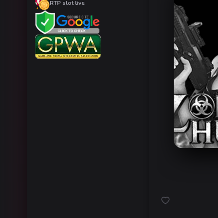
RTP slot live