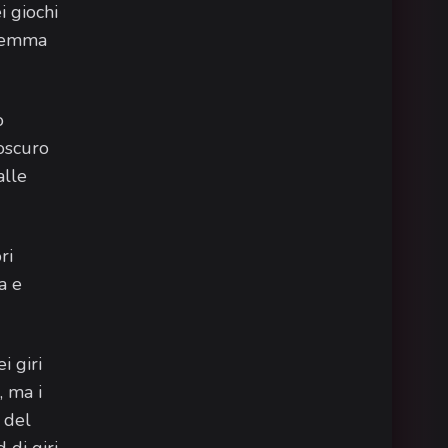
i giochi
 gemma
o
 oscuro
alle
ri
a e
i giri
, ma i
 del