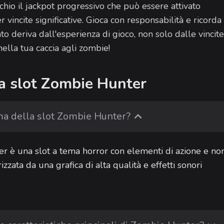
occhio il jackpot progressivo che può essere attivato
vincite significative. Gioca con responsabilità e ricorda 
o deriva dall'esperienza di gioco, non solo dalle vincite
ella tua caccia agli zombie!
a slot Zombie Hunter
ema della slot Zombie Hunter?
 è una slot a tema horror con elementi di azione e no
rizzata da una grafica di alta qualità e effetti sonori