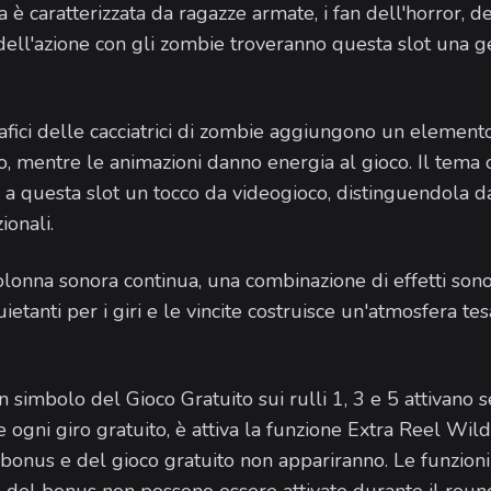
 è caratterizzata da ragazze armate, i fan dell'horror, de
 dell'azione con gli zombie troveranno questa slot una
rafici delle cacciatrici di zombie aggiungono un element
o, mentre le animazioni danno energia al gioco. Il tema
à a questa slot un tocco da videogioco, distinguendola d
ionali.
olonna sonora continua, una combinazione di effetti sono
ietanti per i giri e le vincite costruisce un'atmosfera tes
 simbolo del Gioco Gratuito sui rulli 1, 3 e 5 attivano se
e ogni giro gratuito, è attiva la funzione Extra Reel Wild
, bonus e del gioco gratuito non appariranno. Le funzioni