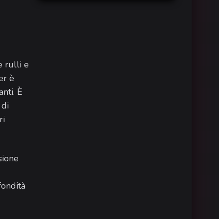
 rulli e
er è
anti. È
 di
ri
sione
fondità