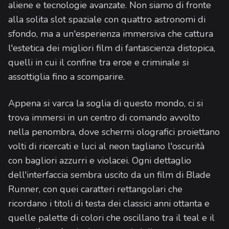
aliene e tecnologie avanzate. Non siamo di fronte
alla solita slot spaziale con quattro astronomi di
sfondo, ma a un'esperienza immersiva che cattura
l'estetica dei migliori film di fantascienza distopica,
quelli in cui il confine tra eroe e criminale si
assottiglia fino a scomparire.
Appena si varca la soglia di questo mondo, ci si
trova immersi in un centro di comando avvolto
nella penombra, dove schermi olografici proiettano
volti di ricercati e luci al neon tagliano l'oscurità
con bagliori azzurri e violacei. Ogni dettaglio
dell'interfaccia sembra uscito da un film di Blade
Runner, con quei caratteri rettangolari che
ricordano i titoli di testa dei classici anni ottanta e
quelle palette di colori che oscillano tra il teal e il