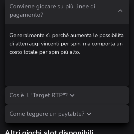
Conviene giocare su più linee di
pagamento?
Generalmente sì, perché aumenta le possibilità
di atterraggi vincenti per spin, ma comporta un
costo totale per spin più alto.
Cos'è il "Target RTP"?
L'RTP teorico a cui è impostato il gioco. I casinò
Come leggere un paytable?
possono a volte scegliere versioni di una stessa
slot con RTP leggermente diversi.
Mostra il valore di ogni combinazione vincente,
Altri giochi slot disponibili