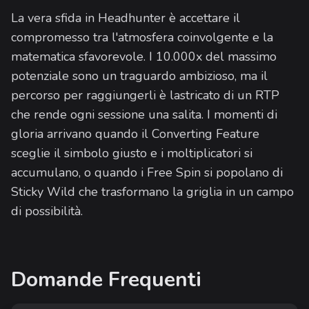
La vera sfida in Headhunter è accettare il
compromesso tra l'atmosfera coinvolgente e la
matematica sfavorevole. I 10.000x del massimo
potenziale sono un traguardo ambizioso, ma il
percorso per raggiungerli è lastricato di un RTP
che rende ogni sessione una salita. I momenti di
gloria arrivano quando il Converting Feature
sceglie il simbolo giusto e i moltiplicatori si
accumulano, o quando i Free Spin si popolano di
Sticky Wild che trasformano la griglia in un campo
di possibilità.
Domande Frequenti