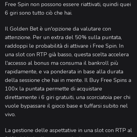
Free Spin non possono essere riattivati, quindi quei
6 giri sono tutto ciò che hai.
Il Golden Bet è un'opzione da valutare con
attenzione. Per un extra del 50% sulla puntata,
raddoppi le probabilità di attivare i Free Spin. In
una slot con RTP già basso, questa scelta accelera
l'accesso al bonus ma consuma il bankroll più
rapidamente, e va ponderata in base alla durata
della sessione che hai in mente. Il Buy Free Spins a
100x la puntata permette di acquistare
direttamente i 6 giri gratuiti, una scorciatoia per chi
vuole bypassare il gioco base e tuffarsi subito nel
vivo.
La gestione delle aspettative in una slot con RTP al