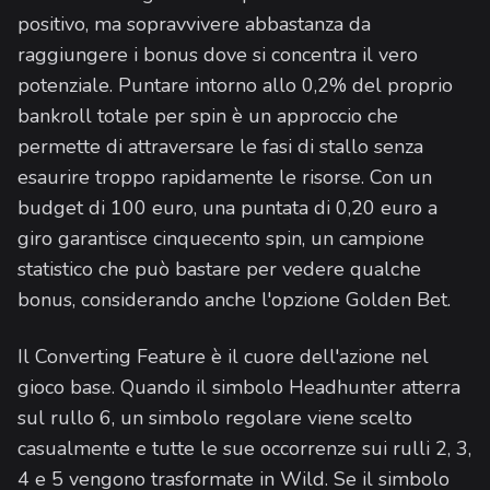
positivo, ma sopravvivere abbastanza da
raggiungere i bonus dove si concentra il vero
potenziale. Puntare intorno allo 0,2% del proprio
bankroll totale per spin è un approccio che
permette di attraversare le fasi di stallo senza
esaurire troppo rapidamente le risorse. Con un
budget di 100 euro, una puntata di 0,20 euro a
giro garantisce cinquecento spin, un campione
statistico che può bastare per vedere qualche
bonus, considerando anche l'opzione Golden Bet.
Il Converting Feature è il cuore dell'azione nel
gioco base. Quando il simbolo Headhunter atterra
sul rullo 6, un simbolo regolare viene scelto
casualmente e tutte le sue occorrenze sui rulli 2, 3,
4 e 5 vengono trasformate in Wild. Se il simbolo