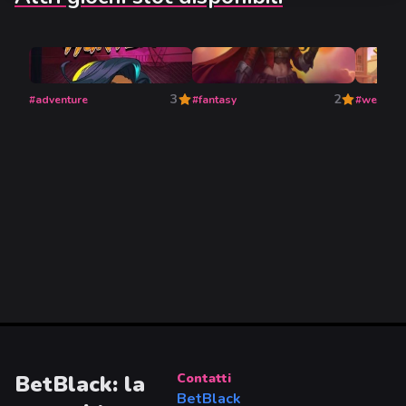
le regole delle funzioni speciali, e talvolta
informazioni su RTP e volatilità.
3
2
#
adventure
#
fantasy
#
western
AURORA BEAST HUNTER
BELLE THE BLADE HUNTER
BOUNTY 
BetBlack: la
Contatti
BetBlack