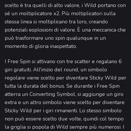
scelto è tra quelli di alto valore, i Wild portano con
sé un moltiplicatore x2. Più moltiplicatori sulla
stessa linea si moltiplicano tra loro, creando
potenziali esplosioni di valore. È una meccanica che
può trasformare uno spin qualunque in un
momento di gloria inaspettato.
I Free Spin si attivano con tre scatter e regalano 6
giri gratuiti. All'inizio del round, un simbolo
regolare viene scelto per diventare Sticky Wild per
tutta la durata del bonus. Se durante i Free Spin
atterra un Converting Symbol, si aggiunge un giro
extra e un altro simbolo viene scelto per diventare
Sticky Wild per i giri rimanenti. Lo stesso simbolo
non può essere scelto due volte, quindi col tempo
la griglia si popola di Wild sempre più numerosi. I