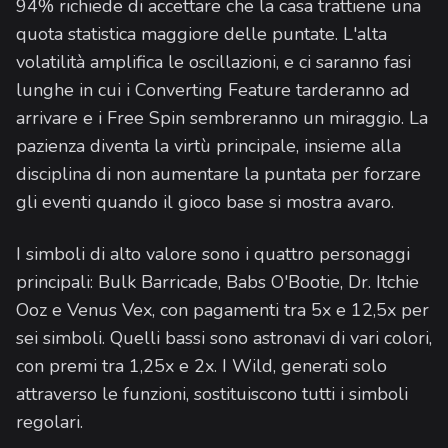
94% richiede di accettare che la casa trattiene una
quota statistica maggiore delle puntate. L'alta
volatilità amplifica le oscillazioni, e ci saranno fasi
lunghe in cui i Converting Feature tarderanno ad
arrivare e i Free Spin sembreranno un miraggio. La
pazienza diventa la virtù principale, insieme alla
disciplina di non aumentare la puntata per forzare
gli eventi quando il gioco base si mostra avaro.
I simboli di alto valore sono i quattro personaggi
principali: Bulk Barricade, Babs O'Bootie, Dr. Itchie
Ooz e Venus Vex, con pagamenti tra 5x e 12,5x per
sei simboli. Quelli bassi sono astronavi di vari colori,
con premi tra 1,25x e 2x. I Wild, generati solo
attraverso le funzioni, sostituiscono tutti i simboli
regolari.