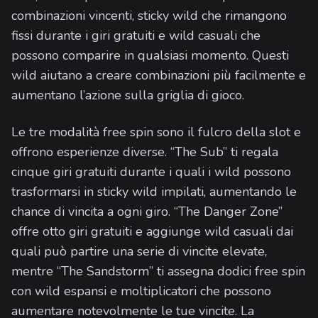
combinazioni vincenti, sticky wild che rimangono
fissi durante i giri gratuiti e wild casuali che
possono comparire in qualsiasi momento. Questi
wild aiutano a creare combinazioni più facilmente e
aumentano l’azione sulla griglia di gioco.
Le tre modalità free spin sono il fulcro della slot e
offrono esperienze diverse. “The Sub” ti regala
cinque giri gratuiti durante i quali i wild possono
trasformarsi in sticky wild impilati, aumentando le
chance di vincita a ogni giro. “The Danger Zone”
offre otto giri gratuiti e aggiunge wild casuali dai
quali può partire una serie di vincite elevate,
mentre “The Sandstorm” ti assegna dodici free spin
con wild espansi e moltiplicatori che possono
aumentare notevolmente le tue vincite. La