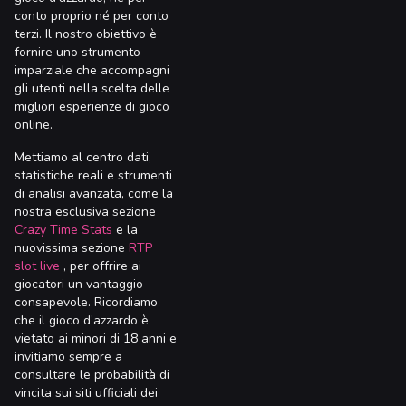
conto proprio né per conto
terzi. Il nostro obiettivo è
fornire uno strumento
imparziale che accompagni
gli utenti nella scelta delle
migliori esperienze di gioco
online.
Mettiamo al centro dati,
statistiche reali e strumenti
di analisi avanzata, come la
nostra esclusiva sezione
Crazy Time Stats
e la
nuovissima sezione
RTP
slot live
, per offrire ai
giocatori un vantaggio
consapevole. Ricordiamo
che il gioco d’azzardo è
vietato ai minori di 18 anni e
invitiamo sempre a
consultare le probabilità di
vincita sui siti ufficiali dei