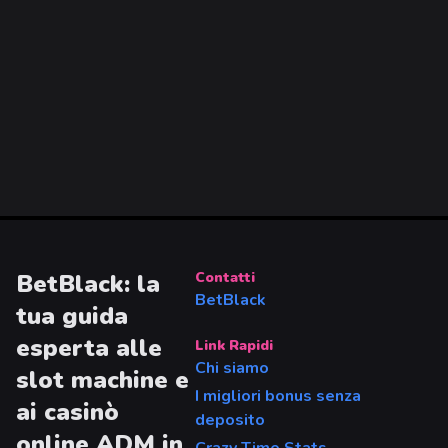
BetBlack: la
Contatti
BetBlack
tua guida
esperta alle
Link Rapidi
Chi siamo
slot machine e
I migliori bonus senza
ai casinò
deposito
online ADM in