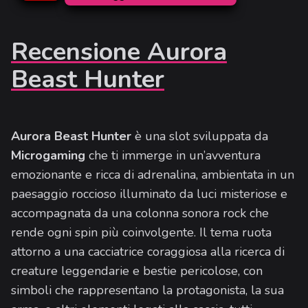
Recensione Aurora
Beast Hunter
Aurora Beast Hunter
è una slot sviluppata da
Microgaming
che ti immerge in un’avventura
emozionante e ricca di adrenalina, ambientata in un
paesaggio roccioso illuminato da luci misteriose e
accompagnata da una colonna sonora rock che
rende ogni spin più coinvolgente. Il tema ruota
attorno a una cacciatrice coraggiosa alla ricerca di
creature leggendarie e bestie pericolose, con
simboli che rappresentano la protagonista, la sua