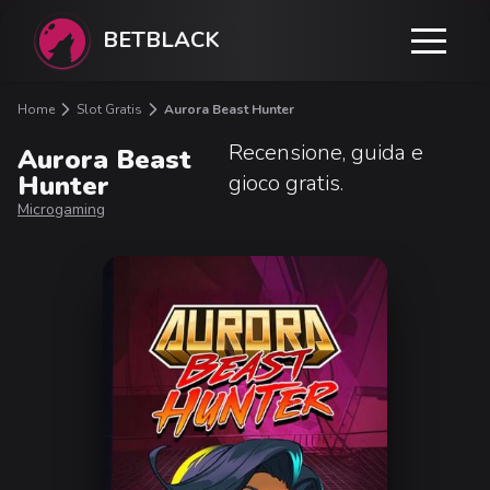
BETBLACK
Home
Slot Gratis
Aurora Beast Hunter
Recensione, guida e
Aurora Beast
Hunter
gioco gratis.
Microgaming