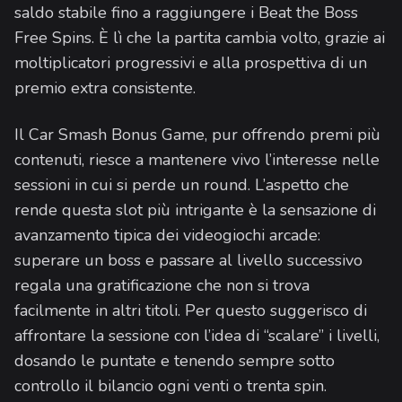
saldo stabile fino a raggiungere i Beat the Boss
Free Spins. È lì che la partita cambia volto, grazie ai
moltiplicatori progressivi e alla prospettiva di un
premio extra consistente.
Il Car Smash Bonus Game, pur offrendo premi più
contenuti, riesce a mantenere vivo l’interesse nelle
sessioni in cui si perde un round. L’aspetto che
rende questa slot più intrigante è la sensazione di
avanzamento tipica dei videogiochi arcade:
superare un boss e passare al livello successivo
regala una gratificazione che non si trova
facilmente in altri titoli. Per questo suggerisco di
affrontare la sessione con l’idea di “scalare” i livelli,
dosando le puntate e tenendo sempre sotto
controllo il bilancio ogni venti o trenta spin.