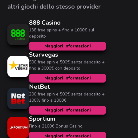
altri giochi dello stesso provider
888 Casino
138 free spins + fino a 1000€ sul
deposito
Maggiori Informazioni
Starvegas
500 free spin e 500€ senza deposito +
fino a 3000€ con deposito
Maggiori Informazioni
NetBet
200 free spin e 500€ senza deposito +
100% fino a 1000€
Maggiori Informazioni
Sportium
Fino a 2100€ Bonus Casinò
Maggiori Informazioni