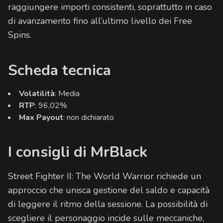
raggiungere importi consistenti, soprattutto in caso
di avanzamento fino all’ultimo livello dei Free
Spins.
Scheda tecnica
Volatilità
: Media
RTP
: 96,02%
Max Payout
: non dichiarato
I consigli di MrBlack
Street Fighter II: The World Warrior richiede un
approccio che unisca gestione del saldo e capacità
di leggere il ritmo della sessione. La possibilità di
scegliere il personaggio incide sulle meccaniche,