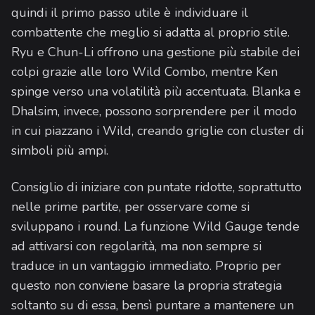
quindi il primo passo utile è individuare il
combattente che meglio si adatta al proprio stile.
Ryu e Chun-Li offrono una gestione più stabile dei
colpi grazie alle loro Wild Combo, mentre Ken
spinge verso una volatilità più accentuata. Blanka e
Dhalsim, invece, possono sorprendere per il modo
in cui piazzano i Wild, creando griglie con cluster di
simboli più ampi.
Consiglio di iniziare con puntate ridotte, soprattutto
nelle prime partite, per osservare come si
sviluppano i round. La funzione Wild Gauge tende
ad attivarsi con regolarità, ma non sempre si
traduce in un vantaggio immediato. Proprio per
questo non conviene basare la propria strategia
soltanto su di essa, bensì puntare a mantenere un