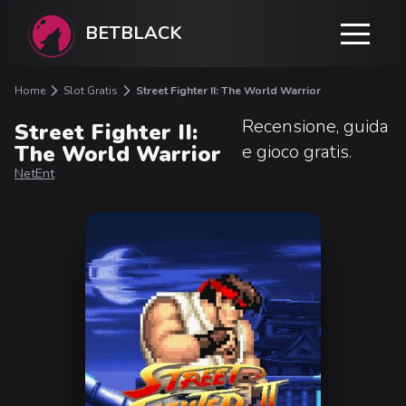
BETBLACK
Home
Slot Gratis
Street Fighter II: The World Warrior
Recensione, guida
Street Fighter II:
The World Warrior
e gioco gratis.
NetEnt