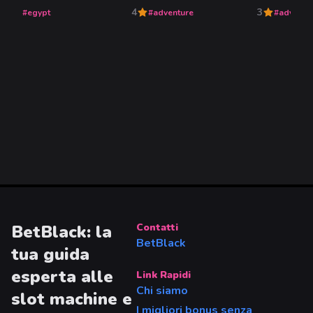
4
3
#
egypt
#
adventure
#
adventu
puntate più alte influenzano
JOHN HUNTER AND THE BOOK OF TUT
JOHN HUNTER AND THE AZTEC TREASURE
proporzionalmente il valore delle vincite
potenziali.
BetBlack: la
Contatti
BetBlack
tua guida
esperta alle
Link Rapidi
Chi siamo
slot machine e
I migliori bonus senza