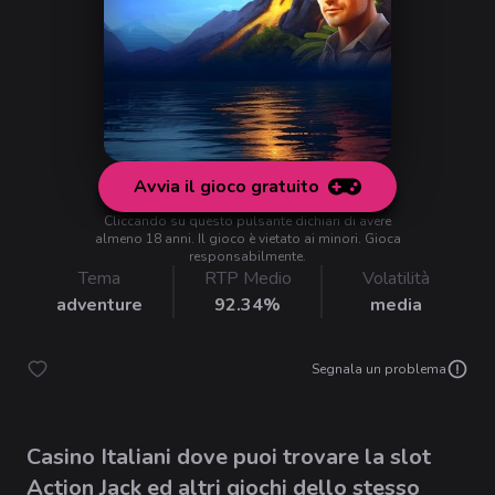
Avvia il gioco gratuito
Cliccando su questo pulsante dichiari di avere
almeno 18 anni. Il gioco è vietato ai minori. Gioca
responsabilmente.
Tema
RTP Medio
Volatilità
adventure
92.34
%
media
Segnala un problema
Casino Italiani dove puoi trovare la slot
Action Jack ed altri giochi dello stesso