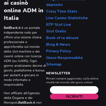
ai casinò
deposito
online ADM in
Crazy Time Stats
Italia
Live Casino Statistiche
RTP Slot Live
BetBlack.it
è un portale
Slot Gratis
indipendente nato per
offrire una visione chiara,
Book of ra deluxe
professionale e
Blog & News
approfondita sul mondo
Privacy Policy
delle slot machine e dei
casinò online con licenza
Gioco Responsabile
ADM (ex AAMS). Ogni
Sitemap
giorno analizziamo decine di
giochi, piattaforme e bonus
NEWSLETTER
per aiutarti a giocare in
Rimani sempre aggiornato sulle ultime
modo informato e
novità nel mondo del gioco online
responsabile.
Non affiliato all’Agenzia
delle Dogane e dei
Monopoli,
BetBlack.it
non