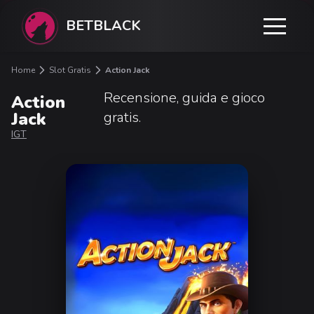
BETBLACK
Home
Slot Gratis
Action Jack
Recensione, guida e gioco
Action
Jack
gratis.
IGT