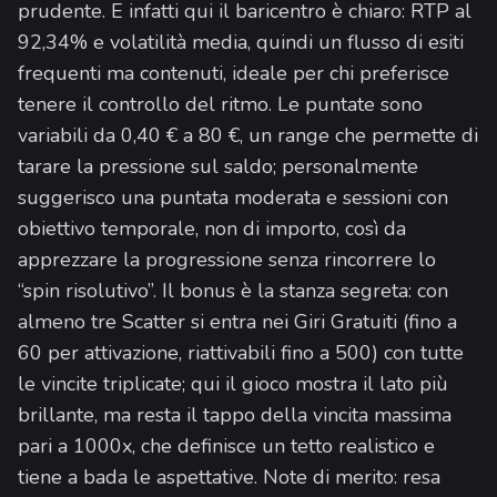
prudente. E infatti qui il baricentro è chiaro: RTP al
92,34% e volatilità media, quindi un flusso di esiti
frequenti ma contenuti, ideale per chi preferisce
tenere il controllo del ritmo. Le puntate sono
variabili da 0,40 € a 80 €, un range che permette di
tarare la pressione sul saldo; personalmente
suggerisco una puntata moderata e sessioni con
obiettivo temporale, non di importo, così da
apprezzare la progressione senza rincorrere lo
“spin risolutivo”. Il bonus è la stanza segreta: con
almeno tre Scatter si entra nei Giri Gratuiti (fino a
60 per attivazione, riattivabili fino a 500) con tutte
le vincite triplicate; qui il gioco mostra il lato più
brillante, ma resta il tappo della vincita massima
pari a 1000x, che definisce un tetto realistico e
tiene a bada le aspettative. Note di merito: resa