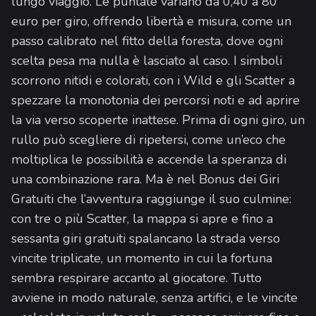
lungo viaggio. Le puntate variano da 0,40 a 80
euro per giro, offrendo libertà e misura, come un
passo calibrato nel fitto della foresta, dove ogni
scelta pesa ma nulla è lasciato al caso. I simboli
scorrono nitidi e colorati, con i Wild e gli Scatter a
spezzare la monotonia dei percorsi noti e ad aprire
la via verso scoperte inattese. Prima di ogni giro, un
rullo può scegliere di ripetersi, come un’eco che
moltiplica le possibilità e accende la speranza di
una combinazione rara. Ma è nel Bonus dei Giri
Gratuiti che l’avventura raggiunge il suo culmine:
con tre o più Scatter, la mappa si apre e fino a
sessanta giri gratuiti spalancano la strada verso
vincite triplicate, un momento in cui la fortuna
sembra respirare accanto al giocatore. Tutto
avviene in modo naturale, senza artifici, e le vincite