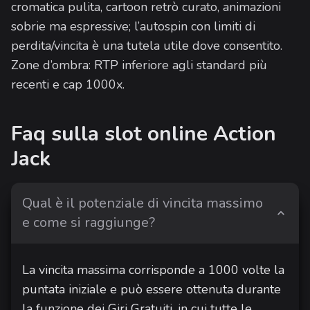
cromatica pulita, cartoon retrò curato, animazioni
sobrie ma espressive; l’autospin con limiti di
perdita/vincita è una tutela utile dove consentito.
Zone d’ombra: RTP inferiore agli standard più
recenti e cap 1000x.
Faq sulla slot online Action
Jack
Qual è il potenziale di vincita massimo
e come si raggiunge?
La vincita massima corrisponde a 1000 volte la
puntata iniziale e può essere ottenuta durante
la funzione dei Giri Gratuiti, in cui tutte le