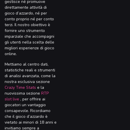
gestisce né promuove
direttamente attività di
gioco d’azzardo, né per
conto proprio né per conto
terzi. Il nostro obiettivo è
fornire uno strumento
imparziale che accompagni
gli utenti nella scelta delle
migliori esperienze di gioco
online.
Mettiamo al centro dati,
statistiche reali e strumenti
di analisi avanzata, come la
nostra esclusiva sezione
Crazy Time Stats
e la
nuovissima sezione
RTP
slot live
, per offrire ai
giocatori un vantaggio
consapevole. Ricordiamo
che il gioco d’azzardo è
vietato ai minori di 18 anni e
invitiamo sempre a