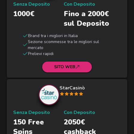
Senza Deposito
Con Deposito
1000€
Fino a 2000€
sul Deposito
Brand tra i migliori in Italia
Sezione scommesse tra le migliori sul
mercato
Prelievi rapidi
SITO WEB
StarCasinò
Senza Deposito
Con Deposito
150 Free
2050€
Spins
cashback