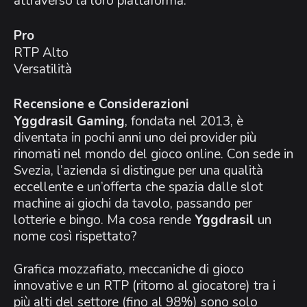
attraverso la loro piattaforma.
Pro
RTP Alto
Versatilità
Recensione e Considerazioni
Yggdrasil Gaming
, fondata nel 2013, è
diventata in pochi anni uno dei provider più
rinomati nel mondo del gioco online. Con sede in
Svezia, l’azienda si distingue per una qualità
eccellente e un’offerta che spazia dalle slot
machine ai giochi da tavolo, passando per
lotterie e bingo. Ma cosa rende
Yggdrasil
un
nome così rispettato?
Grafica mozzafiato, meccaniche di gioco
innovative e un RTP (ritorno al giocatore) tra i
più alti del settore (fino al 98%) sono solo