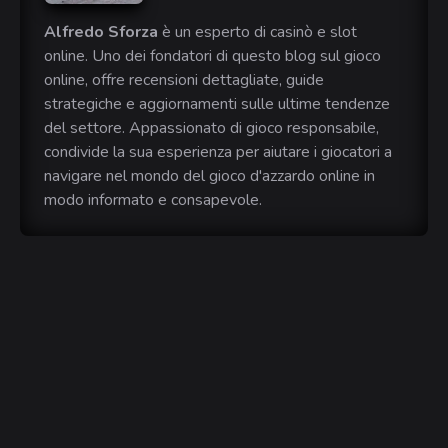
Alfredo Sforza
è un esperto di casinò e slot
online. Uno dei fondatori di questo blog sul gioco
online, offre recensioni dettagliate, guide
strategiche e aggiornamenti sulle ultime tendenze
del settore. Appassionato di gioco responsabile,
condivide la sua esperienza per aiutare i giocatori a
navigare nel mondo del gioco d'azzardo online in
modo informato e consapevole.