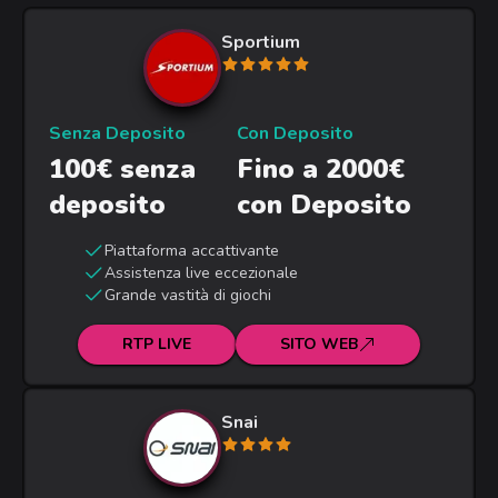
Sportium
Senza Deposito
Con Deposito
100€ senza
Fino a 2000€
deposito
con Deposito
Piattaforma accattivante
Assistenza live eccezionale
Grande vastità di giochi
RTP LIVE
SITO WEB
Snai