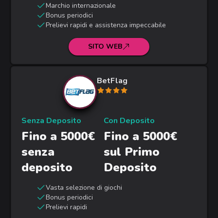
Marchio internazionale
Bonus periodici
Prelievi rapidi e assistenza impeccabile
SITO WEB
BetFlag
Senza Deposito
Con Deposito
Fino a 5000€
Fino a 5000€
senza
sul Primo
deposito
Deposito
Vasta selezione di giochi
Bonus periodici
Prelievi rapidi