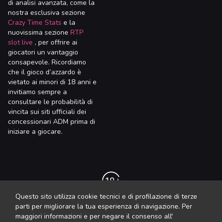
di analisi avanzata, come la
nostra esclusiva sezione
Crazy Time Stats
e la
nuovissima sezione
RTP
slot live
, per offrire ai
giocatori un vantaggio
consapevole. Ricordiamo
che il gioco d’azzardo è
vietato ai minori di 18 anni e
invitiamo sempre a
consultare le probabilità di
vincita sui siti ufficiali dei
concessionari ADM prima di
iniziare a giocare.
Questo sito utilizza cookie tecnici e di profilazione di terze
parti per migliorare la tua esperienza di navigazione. Per
maggiori informazioni e per negare il consenso all'