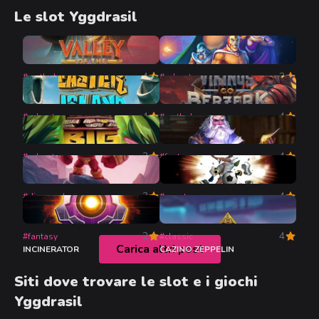
Le slot
Yggdrasil
4
2
#
mythology
#
adventure
VALLEY OF THE GODS
LUCHA MANIACS
4
4
#
adventure
#
mythology
EASTER ISLAND
VIKINGS GO BERZERK
3
4
#
adventure
#
fantasy
BIG BLOX
ALCHYMEDES
3
4
#
diamonds
#
sport
GEM ROCKS
BICICLETA
2
4
#
fantasy
#
classic
Carica altri post
INCINERATOR
CAZINO ZEPPELIN
Siti dove trovare le slot e i giochi
Yggdrasil