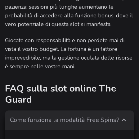
pazienza: sessioni più lunghe aumentano le
probabilità di accedere alla funzione bonus, dove il
vero potenziale di questa slot si manifesta.
Giocate con responsabilità e non perdete mai di
vista il vostro budget. La fortuna è un fattore
imprevedibile, ma la gestione oculata delle risorse
è sempre nelle vostre mani.
FAQ sulla slot online The
Guard
Come funziona la modalità Free Spins?