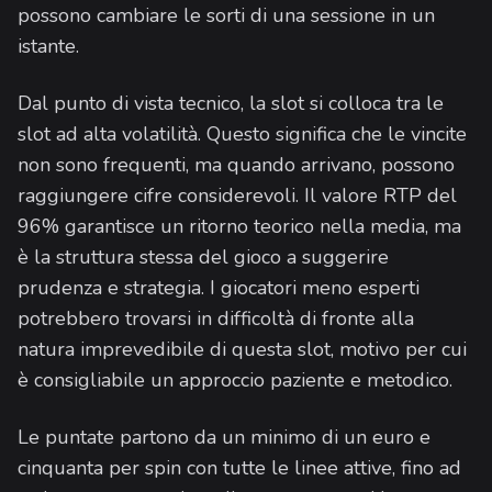
possono cambiare le sorti di una sessione in un
istante.
Dal punto di vista tecnico, la slot si colloca tra le
slot ad alta volatilità. Questo significa che le vincite
non sono frequenti, ma quando arrivano, possono
raggiungere cifre considerevoli. Il valore RTP del
96% garantisce un ritorno teorico nella media, ma
è la struttura stessa del gioco a suggerire
prudenza e strategia. I giocatori meno esperti
potrebbero trovarsi in difficoltà di fronte alla
natura imprevedibile di questa slot, motivo per cui
è consigliabile un approccio paziente e metodico.
Le puntate partono da un minimo di un euro e
cinquanta per spin con tutte le linee attive, fino ad