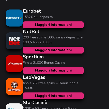
Eurobet
1532€ sul deposito
Maggiori Informazioni
NetBet
200 free spin e 500€ senza deposito +
100% fino a 1000€
Maggiori Informazioni
Sportium
Fino a 2100€ Bonus Casinò
Maggiori Informazioni
LeoVegas
fino a 250 free spins + Bonus fino a
1500€
Maggiori Informazioni
StarCasinò
100€ e 50 free spin subito + fino a