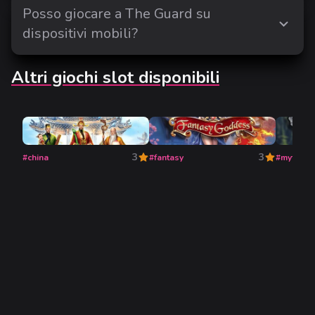
Il payout massimo è pari a 5.000 volte la
Posso giocare a The Guard su
puntata iniziale. Questo risultato è
dispositivi mobili?
raggiungibile soprattutto durante la modalità
Free Spins, sfruttando i moltiplicatori che
Sì, la slot è ottimizzata per dispositivi mobili.
Altri giochi slot disponibili
possono crescere fino a 8x.
Che si tratti di smartphone o tablet, l’esperienza
di gioco rimane fluida e dettagliata. Per
apprezzare al meglio la grafica e le animazioni,
è consigliabile utilizzare dispositivi con schermi
3
3
#
china
#
fantasy
#
mytholo
di buona qualità.
THREE STAR GOD
FANTASY GODDESS
DRAGON 