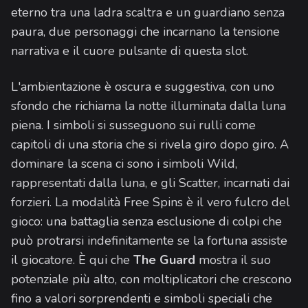
eterno tra una ladra scaltra e un guardiano senza
paura, due personaggi che incarnano la tensione
narrativa e il cuore pulsante di questa slot.
L'ambientazione è oscura e suggestiva, con uno
sfondo che richiama la notte illuminata dalla luna
piena. I simboli si susseguono sui rulli come
capitoli di una storia che si rivela giro dopo giro. A
dominare la scena ci sono i simboli Wild,
rappresentati dalla luna, e gli Scatter, incarnati dai
forzieri. La modalità Free Spins è il vero fulcro del
gioco: una battaglia senza esclusione di colpi che
può protrarsi indefinitamente se la fortuna assiste
il giocatore. È qui che
The Guard
mostra il suo
potenziale più alto, con moltiplicatori che crescono
fino a valori sorprendenti e simboli speciali che