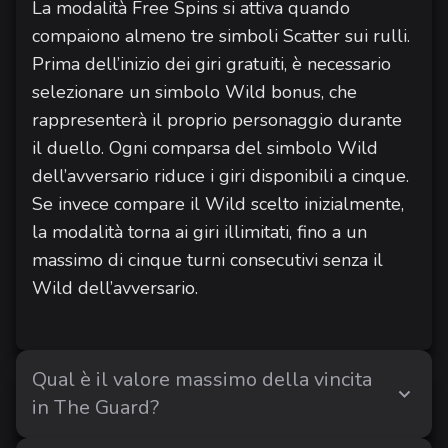
La modalità Free Spins si attiva quando
compaiono almeno tre simboli Scatter sui rulli.
Prima dell’inizio dei giri gratuiti, è necessario
selezionare un simbolo Wild bonus, che
rappresenterà il proprio personaggio durante
il duello. Ogni comparsa del simbolo Wild
dell’avversario riduce i giri disponibili a cinque.
Se invece compare il Wild scelto inizialmente,
la modalità torna ai giri illimitati, fino a un
massimo di cinque turni consecutivi senza il
Wild dell’avversario.
Qual è il valore massimo della vincita
in The Guard?