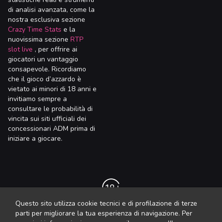
di analisi avanzata, come la
nostra esclusiva sezione
Crazy Time Stats
e la
nuovissima sezione
RTP
slot live
, per offrire ai
giocatori un vantaggio
consapevole. Ricordiamo
che il gioco d’azzardo è
vietato ai minori di 18 anni e
invitiamo sempre a
consultare le probabilità di
vincita sui siti ufficiali dei
concessionari ADM prima di
iniziare a giocare.
Questo sito utilizza cookie tecnici e di profilazione di terze
parti per migliorare la tua esperienza di navigazione. Per