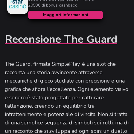
2050€ di bonus cashback
Maggiori Informazioni
Recensione The Guard
The Guard, firmata SimplePlay, è una slot che
racconta una storia avvincente attraverso
meccaniche di gioco studiate con precisione e una
grafica che sfiora l'eccellenza. Ogni elemento visivo
e sonoro è stato progettato per catturare
l’attenzione, creando un equilibrio tra
intrattenimento e potenziale di vincita. Non si tratta
di una semplice sequenza di simboli sui rulli, ma di
un racconto che si sviluppa ad ogni spin: un duello