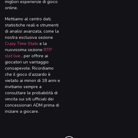
migliori esperienze di gioco
online.
Mettiamo al centro dati,
statistiche reali e strumenti
di analisi avanzata, come la
nostra esclusiva sezione
Crazy Time Stats
e la
nuovissima sezione
RTP
slot live
, per offrire ai
giocatori un vantaggio
consapevole. Ricordiamo
che il gioco d’azzardo è
vietato ai minori di 18 anni e
invitiamo sempre a
consultare le probabilità di
vincita sui siti ufficiali dei
concessionari ADM prima di
iniziare a giocare.