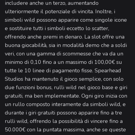
includere anche un terzo, aumentando
ulteriormente il potenziale di vincita. Inoltre, i
simboli wild possono apparire come singole icone
e sostituire tutti i simboli eccetto lo scatter,
offrendo anche premi in denaro. La slot offre una
buona giocabilità, sia in modalità demo che a soldi
veri, con una gamma di scommesse che va da un
minimo di 0,10 fino a un massimo di 100,00€ su
tutte le 10 linee di pagamento fisse. Spearhead
Studios ha mantenuto il gioco semplice, con solo
due funzioni bonus, rulli wild nel gioco base e giri
gratuiti, ma ben implementate. Ogni giro inizia con
un rullo composto interamente da simboli wild, e
durante i giri gratuiti possono apparire fino a tre
rulli wild, offrendo la possibilità di vincere fino a
50.000€ con la puntata massima, anche se queste