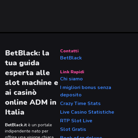
BetBlack: la
Contatti
BetBlack
tua guida
esperta alle
Link Rapidi
Chi siamo
slot machine e
I migliori bonus senza
ai casinò
deposito
online ADM in
Crazy Time Stats
Italia
Live Casino Statistiche
RTP Slot Live
BetBlack.it
è un portale
Slot Gratis
indipendente nato per
offrire una visione chiara,