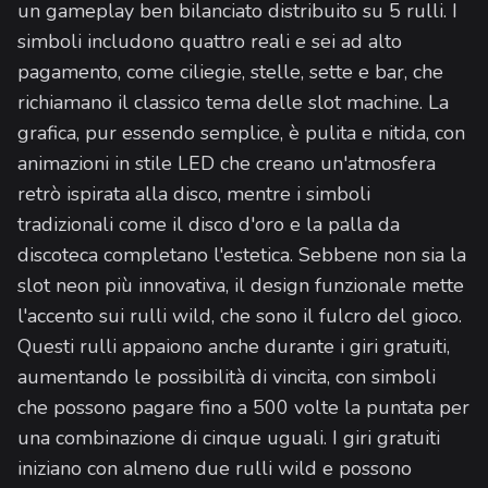
un gameplay ben bilanciato distribuito su 5 rulli. I
simboli includono quattro reali e sei ad alto
pagamento, come ciliegie, stelle, sette e bar, che
richiamano il classico tema delle slot machine. La
grafica, pur essendo semplice, è pulita e nitida, con
animazioni in stile LED che creano un'atmosfera
retrò ispirata alla disco, mentre i simboli
tradizionali come il disco d'oro e la palla da
discoteca completano l'estetica. Sebbene non sia la
slot neon più innovativa, il design funzionale mette
l'accento sui rulli wild, che sono il fulcro del gioco.
Questi rulli appaiono anche durante i giri gratuiti,
aumentando le possibilità di vincita, con simboli
che possono pagare fino a 500 volte la puntata per
una combinazione di cinque uguali. I giri gratuiti
iniziano con almeno due rulli wild e possono