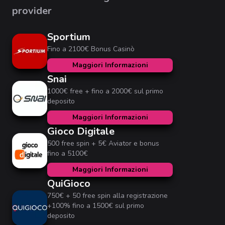
provider
Sportium
Fino a 2100€ Bonus Casinò
Maggiori Informazioni
Snai
1000€ free + fino a 2000€ sul primo
deposito
Maggiori Informazioni
Gioco Digitale
500 free spin + 5€ Aviator e bonus
fino a 5100€
Maggiori Informazioni
QuiGioco
750€ + 50 free spin alla registrazione
+100% fino a 1500€ sul primo
deposito