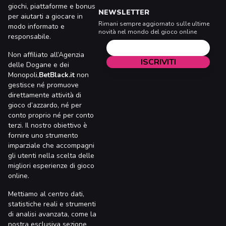
giochi, piattaforme e bonus
NEWSLETTER
per aiutarti a giocare in
Rimani sempre aggiornato sulle ultime
modo informato e
novità nel mondo del gioco online
responsabile.
Non affiliato all’Agenzia
delle Dogane e dei
Monopoli,
BetBlack.it
non
gestisce né promuove
direttamente attività di
gioco d’azzardo, né per
conto proprio né per conto
terzi. Il nostro obiettivo è
fornire uno strumento
imparziale che accompagni
gli utenti nella scelta delle
migliori esperienze di gioco
online.
Mettiamo al centro dati,
statistiche reali e strumenti
di analisi avanzata, come la
nostra esclusiva sezione