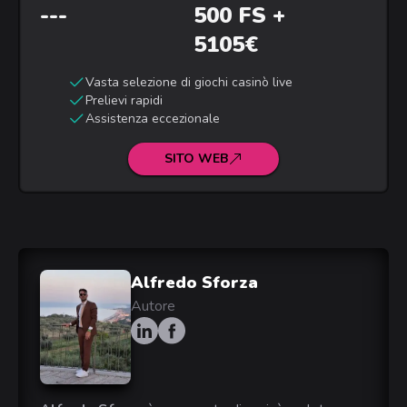
---
500 FS +
5105€
Vasta selezione di giochi casinò live
Prelievi rapidi
Assistenza eccezionale
SITO WEB
Alfredo Sforza
Autore