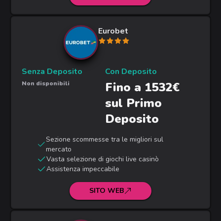
Eurobet
Senza Deposito
Con Deposito
Non disponibili
Fino a 1532€
sul Primo
Deposito
Sezione scommesse tra le migliori sul
mercato
Vasta selezione di giochi live casinò
Assistenza impeccabile
SITO WEB