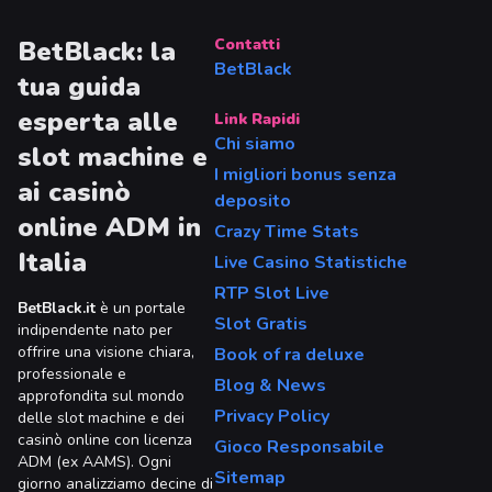
BetBlack: la
Contatti
BetBlack
tua guida
esperta alle
Link Rapidi
Chi siamo
slot machine e
I migliori bonus senza
ai casinò
deposito
online ADM in
Crazy Time Stats
Italia
Live Casino Statistiche
RTP Slot Live
BetBlack.it
è un portale
Slot Gratis
indipendente nato per
offrire una visione chiara,
Book of ra deluxe
professionale e
Blog & News
approfondita sul mondo
Privacy Policy
delle slot machine e dei
casinò online con licenza
Gioco Responsabile
ADM (ex AAMS). Ogni
Sitemap
giorno analizziamo decine di