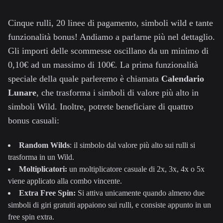
Cinque rulli, 20 linee di pagamento, simboli wild e tante
funzionalità bonus! Andiamo a parlarne più nel dettaglio.
Gli importi delle scommesse oscillano da un minimo di
0,10€ ad un massimo di 100€. La prima funzionalità
speciale della quale parleremo è chiamata
Calendario
Lunare
, che trasforma i simboli di valore più alto in
simboli Wild. Inoltre, potrete beneficiare di quattro
bonus casuali:
Random Wilds
: il simbolo dal valore più alto sui rulli si
trasforma in un Wild.
Moltiplicatori:
un moltiplicatore casuale di 2x, 3x, 4x o 5x
viene applicato alla combo vincente.
Extra Free Spin:
Si attiva unicamente quando almeno due
simboli di giri gratuiti appaiono sui rulli, e consiste appunto in un
free spin extra.