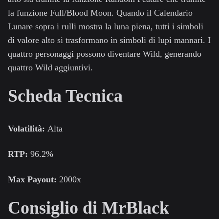
la funzione Full/Blood Moon.
Quando il Calendario
Lunare sopra i rulli mostra la luna piena, tutti i simboli
di valore alto si trasformano in simboli di lupi mannari. I
quattro personaggi possono diventare Wild, generando
quattro Wild aggiuntivi.
Scheda Tecnica
Volatilità:
Alta
RTP:
96.2%
Max Payout:
2000x
Consiglio di MrBlack