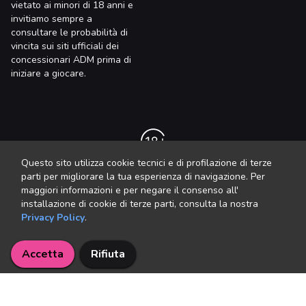
vietato ai minori di 18 anni e
invitiamo sempre a
consultare le probabilità di
vincita sui siti ufficiali dei
concessionari ADM prima di
iniziare a giocare.
Questo sito utilizza cookie tecnici e di profilazione di terze
parti per migliorare la tua esperienza di navigazione. Per
maggiori informazioni e per negare il consenso all'
installazione di cookie di terze parti, consulta la nostra
Privacy Policy
.
Slot gratis | BetBlack © 2025 | all rights reserved | casinò online sicuri
Accetta
Rifiuta
| GPWA Verification