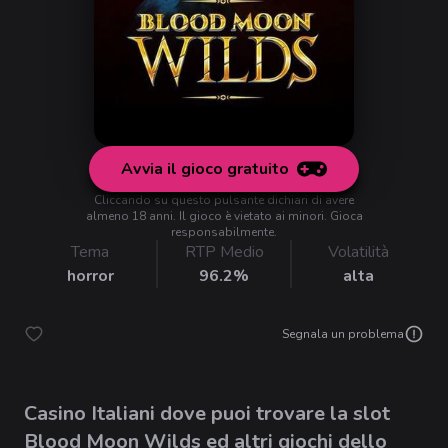
Avvia il gioco gratuito
Cliccando su questo pulsante dichiari di avere
almeno 18 anni. Il gioco è vietato ai minori. Gioca
responsabilmente.
Tema
RTP Medio
Volatilità
horror
96.2
%
alta
Segnala un problema
Casino Italiani dove puoi trovare la slot
Blood Moon Wilds ed altri giochi dello