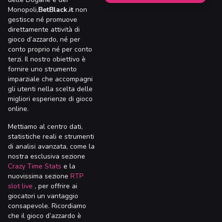
Monopoli,
BetBlack.it
non
gestisce né promuove
direttamente attività di
gioco d’azzardo, né per
conto proprio né per conto
terzi. Il nostro obiettivo è
fornire uno strumento
imparziale che accompagni
gli utenti nella scelta delle
migliori esperienze di gioco
online.
Mettiamo al centro dati,
statistiche reali e strumenti
di analisi avanzata, come la
nostra esclusiva sezione
Crazy Time Stats
e la
nuovissima sezione
RTP
slot live
, per offrire ai
giocatori un vantaggio
consapevole. Ricordiamo
che il gioco d’azzardo è