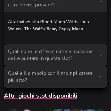
altra dovrei provare?
Alternative alla Blood Moon Wilds sono
Wolves, The Wolf’s Bane, Gypsy Moon
.
Quali sono le cifre minime e massime
delle puntate in questa slot?
Le puntate partono da un minimo di
0,10€
per
Qual è il simbolo con il moltiplicatore
arrivare ad un massimo di
100€.
più alto?
Il simbolo con il valore più alto è rappresentato
Altri giochi slot disponibili
dalla
donna con i capelli rossi
, ed il suo
moltiplicatore x1000.