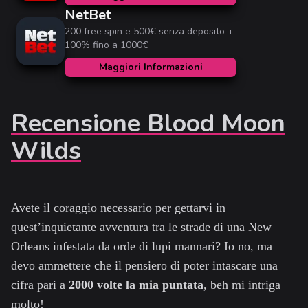
NetBet
200 free spin e 500€ senza deposito +
100% fino a 1000€
Maggiori Informazioni
Recensione Blood Moon
Wilds
Avete il coraggio necessario per gettarvi in
quest’inquietante avventura tra le strade di una New
Orleans infestata da orde di lupi mannari? Io no, ma
devo ammettere che il pensiero di poter intascare una
cifra pari a
2000 volte la mia puntata
, beh mi intriga
molto!