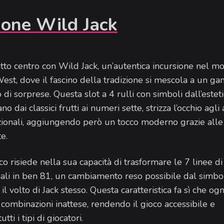
ione Wild Jack
to centro con Wild Jack, un’autentica incursione nel m
est, dove il fascino della tradizione si mescola a un g
 di sorprese. Questa slot a 4 rulli con simboli dall’estet
no dai classici frutti ai numeri sette, strizza l’occhio agli
izionali, aggiungendo però un tocco moderno grazie alle
e.
co risiede nella sua capacità di trasformare le 7 linee di
ali in ben 81, un cambiamento reso possibile dal simbo
il volto di Jack stesso. Questa caratteristica fa sì che ogn
 combinazioni inattese, rendendo il gioco accessibile e
tti i tipi di giocatori.