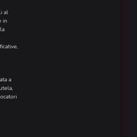
i al
 in
la
l
icative,
ata a
utela,
ocatori