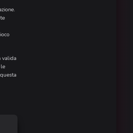
azione.
nte
gioco
 valida
 le
a questa