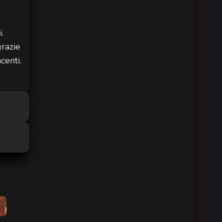
.
grazie
centi.
esto
ferte
.
mo.
starne
hi
aro