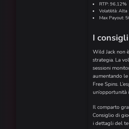
RTP: 96,12%
Volatilità: Alta
Max Payout: 50
I consigl
Wild Jack non è 
strategia. La vo
sessioni monito
aumentando le p
Free Spins. L’e
un’opportunità 
Il comparto graf
Consiglio di gio
i dettagli del 