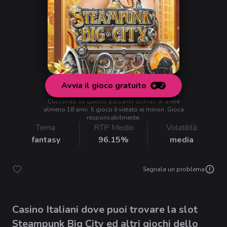
Avvia il gioco gratuito
Cliccando su questo pulsante dichiari di avere
almeno 18 anni. Il gioco è vietato ai minori. Gioca
responsabilmente.
Tema
RTP Medio
Volatilità
fantasy
96.15
%
media
Segnala un problema
Casino Italiani dove puoi trovare la slot
Steampunk Big City ed altri giochi dello