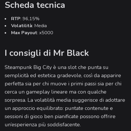
Scheda tecnica
RTP
: 96,15%
Volatilità
: Media
Max Payout
: x5000
I consigli di Mr Black
Steampunk Big City è una slot che punta su
semplicità ed estetica gradevole, così da apparire
perfetta sia per chi muove i primi passi sia per chi
cerca un gameplay lineare ma con qualche
sorpresa. La volatilità media suggerisce di adottare
un approccio equilibrato: puntate contenute e
sessioni di gioco ben pianificate possono offrire
un’esperienza più soddisfacente.