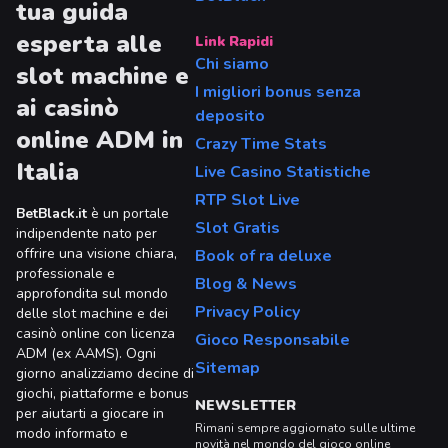
tua guida
esperta alle
Link Rapidi
Chi siamo
slot machine e
I migliori bonus senza
ai casinò
deposito
online ADM in
Crazy Time Stats
Italia
Live Casino Statistiche
RTP Slot Live
BetBlack.it
è un portale
Slot Gratis
indipendente nato per
offrire una visione chiara,
Book of ra deluxe
professionale e
Blog & News
approfondita sul mondo
Privacy Policy
delle slot machine e dei
casinò online con licenza
Gioco Responsabile
ADM (ex AAMS). Ogni
Sitemap
giorno analizziamo decine di
giochi, piattaforme e bonus
NEWSLETTER
per aiutarti a giocare in
Rimani sempre aggiornato sulle ultime
modo informato e
novità nel mondo del gioco online