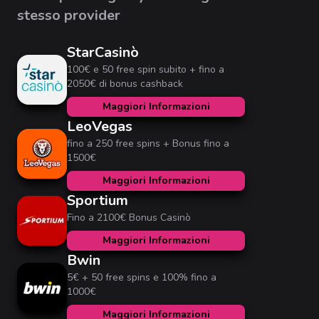
stesso provider
StarCasinò
100€ e 50 free spin subito + fino a
2050€ di bonus cashback
Maggiori Informazioni
LeoVegas
fino a 250 free spins + Bonus fino a
1500€
Maggiori Informazioni
Sportium
Fino a 2100€ Bonus Casinò
Maggiori Informazioni
Bwin
5€ + 50 free spins e 100% fino a
1000€
Maggiori Informazioni