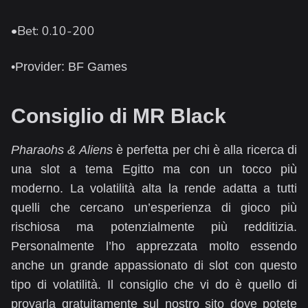
•Bet: 0.10-200
•Provider: BF Games
Consiglio di MR Black
Pharaohs & Aliens
è perfetta per chi è alla ricerca di
una slot a tema Egitto ma con un tocco più
moderno. La volatilità alta la rende adatta a tutti
quelli che cercano un’esperienza di gioco più
rischiosa ma potenzialmente più redditizia.
Personalmente l’ho apprezzata molto essendo
anche un grande appassionato di slot con questo
tipo di volatilità.
Il consiglio che vi do è quello di
provarla gratuitamente sul nostro sito dove potete