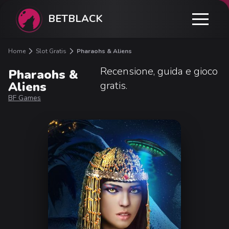
BETBLACK
Home
Slot Gratis
Pharaohs & Aliens
Recensione, guida e gioco
Pharaohs &
Aliens
gratis.
BF Games