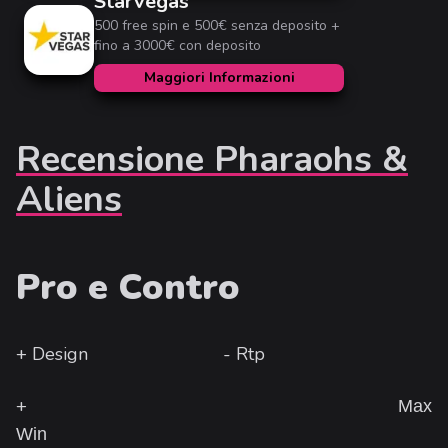
Starvegas
500 free spin e 500€ senza deposito +
fino a 3000€ con deposito
Maggiori Informazioni
Recensione Pharaohs &
Aliens
Pro e Contro
+ Design - Rtp
+
Max
Win