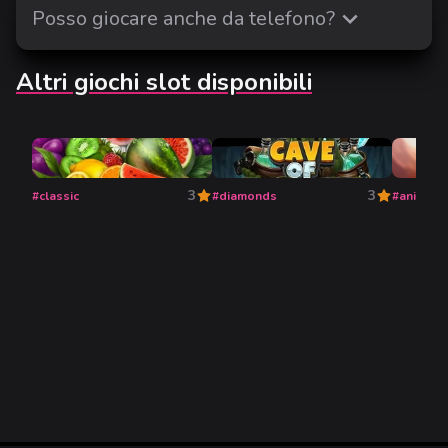
Questa slot la puoi trovare gratuita sul nostro
Posso giocare anche da telefono?
sito oppure nei casinò online.
La maggior parte delle slot online possono
Altri giochi slot disponibili
essere giocate tranquillamente su smartphone,
ecco questa è una di quelle.
3
3
#
classic
#
diamonds
#
animals
LUCKY TROPICS
CAVE OF FORTUNE
BUFFALO