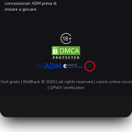
concessionari ADM prima di
iniziare a giocare.
Slot gratis | BetBlack © 2025 | all rights reserved | casinò online sicuri
| GPWA Verification