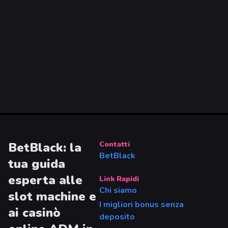
BetBlack: la
Contatti
BetBlack
tua guida
esperta alle
Link Rapidi
Chi siamo
slot machine e
I migliori bonus senza
ai casinò
deposito