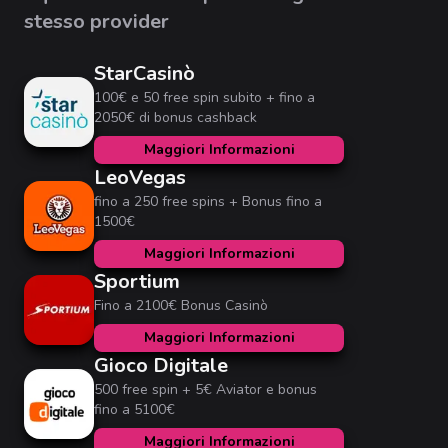
stesso provider
StarCasinò
100€ e 50 free spin subito + fino a
2050€ di bonus cashback
Maggiori Informazioni
LeoVegas
fino a 250 free spins + Bonus fino a
1500€
Maggiori Informazioni
Sportium
Fino a 2100€ Bonus Casinò
Maggiori Informazioni
Gioco Digitale
500 free spin + 5€ Aviator e bonus
fino a 5100€
Maggiori Informazioni