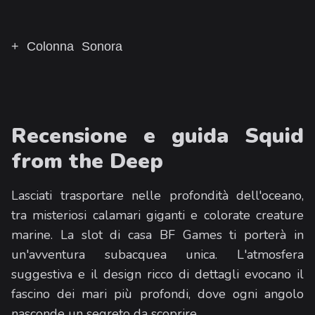
+ Colonna Sonora
Recensione e guida Squid
from the Deep
Lasciati trasportare nelle profondità dell'oceano,
tra misteriosi calamari giganti e colorate creature
marine. La slot di casa BF Games ti porterà in
un'avventura subacquea unica. L'atmosfera
suggestiva e il design ricco di dettagli evocano il
fascino dei mari più profondi, dove ogni angolo
nasconde un segreto da scoprire.