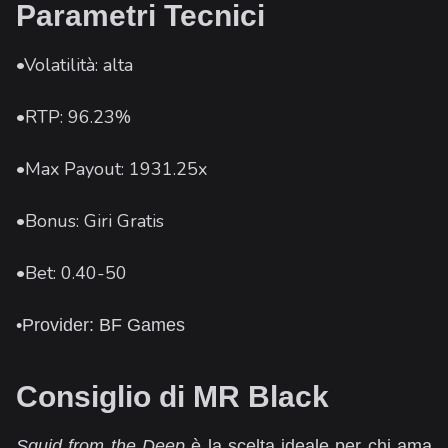
Parametri Tecnici
•Volatilità: alta
•RTP: 96.23%
•Max Payout: 1931.25x
•Bonus: Giri Gratis
•Bet: 0.40-50
•Provider: BF Games
Consiglio di MR Black
Squid from the Deep
è la scelta ideale per chi ama