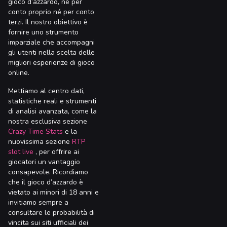
gioco d’azzardo, né per
conto proprio né per conto
terzi. Il nostro obiettivo è
fornire uno strumento
imparziale che accompagni
gli utenti nella scelta delle
migliori esperienze di gioco
online.
Mettiamo al centro dati,
statistiche reali e strumenti
di analisi avanzata, come la
nostra esclusiva sezione
Crazy Time Stats
e la
nuovissima sezione
RTP
slot live
, per offrire ai
giocatori un vantaggio
consapevole. Ricordiamo
che il gioco d’azzardo è
vietato ai minori di 18 anni e
invitiamo sempre a
consultare le probabilità di
vincita sui siti ufficiali dei