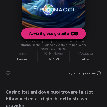
Avvia il gioco gratuito
Cliccando su questo pulsante dichiari di avere
almeno 18 anni. Il gioco è vietato ai minori. Gioca
responsabilmente.
Tema
RTP Medio
Volatilità
classic
96.75
%
alta
Segnala un problema
Casino Italiani dove puoi trovare la slot
Fibonacci ed altri giochi dello stesso
provider