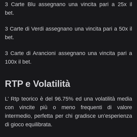
3 Carte Blu assegnano una vincita pari a 25x il
bet.
3 Carte di Verdi assegnano una vincita pari a 50x il
bet.
3 Carte di Arancioni assegnano una vincita pari a
100x il bet.
RTP e Volatilità
L’ Rtp teorico è del 96.75% ed una volatilità media
con vincite più o meno frequenti di valore
intermedio, perfetta per chi gradisce un’esperienza
di gioco equilibrata.