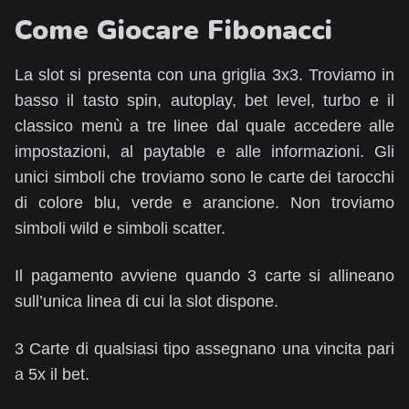
Come Giocare Fibonacci
La slot si presenta con una griglia 3x3. Troviamo in
basso il tasto spin, autoplay, bet level, turbo e il
classico menù a tre linee dal quale accedere alle
impostazioni, al paytable e alle informazioni. Gli
unici simboli che troviamo sono le carte dei tarocchi
di colore blu, verde e arancione. Non troviamo
simboli wild e simboli scatter.
Il pagamento avviene quando 3 carte si allineano
sull’unica linea di cui la slot dispone.
3 Carte di qualsiasi tipo assegnano una vincita pari
a 5x il bet.