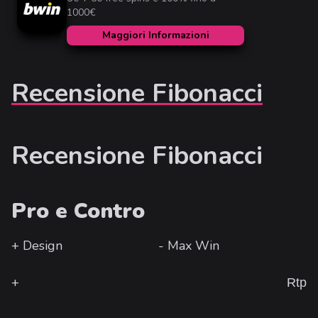
1000€
Maggiori Informazioni
Recensione Fibonacci
Recensione Fibonacci
Pro e Contro
+ Design - Max Win
+
Rtp