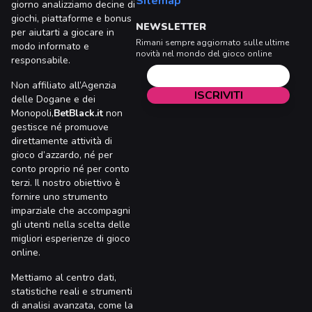
Sitemap
giorno analizziamo decine di
giochi, piattaforme e bonus
NEWSLETTER
per aiutarti a giocare in
Rimani sempre aggiornato sulle ultime
modo informato e
novità nel mondo del gioco online
responsabile.
Non affiliato all’Agenzia
delle Dogane e dei
Monopoli,
BetBlack.it
non
gestisce né promuove
direttamente attività di
gioco d’azzardo, né per
conto proprio né per conto
terzi. Il nostro obiettivo è
fornire uno strumento
imparziale che accompagni
gli utenti nella scelta delle
migliori esperienze di gioco
online.
Mettiamo al centro dati,
statistiche reali e strumenti
di analisi avanzata, come la