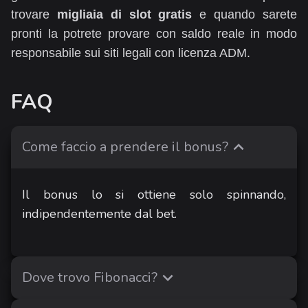
trovare
migliaia di slot gratis
e quando sarete
pronti la potrete provare con saldo reale in modo
responsabile sui siti legali con licenza ADM.
FAQ
Come faccio a prendere il bonus?
Il bonus lo si ottiene solo spinnando,
indipendentemente dal bet.
Dove trovo Fibonacci?