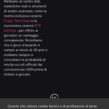
Mettiamo al centro dati,
statistiche reali e strumenti
di analisi avanzata, come la
nostra esclusiva sezione
Crazy Time Stats
e la
nuovissima sezione
RTP
slot live
, per offrire ai
giocatori un vantaggio
consapevole. Ricordiamo
che il gioco d’azzardo è
vietato ai minori di 18 anni e
invitiamo sempre a
consultare le probabilità di
vincita sui siti ufficiali dei
concessionari ADM prima di
iniziare a giocare.
Questo sito utilizza cookie tecnici e di profilazione di terze