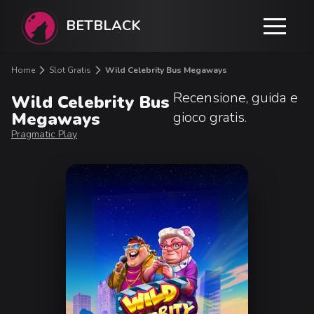
BETBLACK
Home
Slot Gratis
Wild Celebrity Bus Megaways
Recensione, guida e
Wild Celebrity Bus
Megaways
gioco gratis.
Pragmatic Play