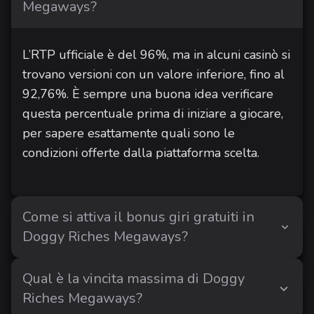
Megaways?
L’RTP ufficiale è del 96%, ma in alcuni casinò si
trovano versioni con un valore inferiore, fino al
92,76%. È sempre una buona idea verificare
questa percentuale prima di iniziare a giocare,
per sapere esattamente quali sono le
condizioni offerte dalla piattaforma scelta.
Come si attiva il bonus giri gratuiti in
Doggy Riches Megaways?
Il bonus dei Queen Spins si attiva quando
Qual è la vincita massima di Doggy
compaiono entrambi i corgi reali sui rulli.
Riches Megaways?
Questo evento assegna 10 giri gratuiti, durante