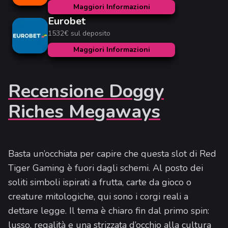
Maggiori Informazioni
Eurobet
1532€ sul deposito
Maggiori Informazioni
Recensione Doggy
Riches Megaways
Basta un’occhiata per capire che questa slot di Red
Tiger Gaming è fuori dagli schemi. Al posto dei
soliti simboli ispirati a frutta, carte da gioco o
creature mitologiche, qui sono i corgi reali a
dettare legge. Il tema è chiaro fin dal primo spin:
lusso, regalità e una strizzata d’occhio alla cultura