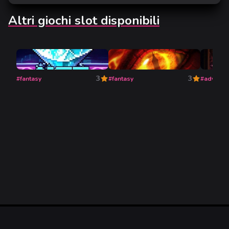
i quali il moltiplicatore cresce
La vincita massima è di 10.000 volte la puntata,
Altri giochi slot disponibili
progressivamente fino a un massimo di x20.
quindi giocando con la scommessa più alta si
Inoltre, i simboli dei corgi restano bloccati sui
può arrivare a un massimo di 250.000 euro.
rulli e possono generare baby corgi wild
Per raggiungere cifre simili è fondamentale
casuali, aumentando ulteriormente le
sfruttare le funzioni bonus, in particolare il
3
3
#
fantasy
#
fantasy
#
adventu
probabilità di combinazioni vincenti.
moltiplicatore progressivo del round dei
NFT MEGAWAYS
DRAGON'S FIRE MEGAWAYS
DYNAMIT
Queen Spins.