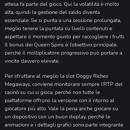
attesa fa parte del gioco. Qui la volatilità è molto
alta, quindi la gestione del saldo diventa
essenziale. Se si punta a una sessione prolungata,
meglio tenere la puntata su livelli contenuti e
aspettare il momento giusto per raccogliere i frutti.
Il bonus dei Queen Spins è l’obiettivo principale,
perché il moltiplicatore progressivo può portare a
vincite davvero elevate.
Per sfruttare al meglio la slot Doggy Riches
Megaways, conviene monitorare sempre l’RTP del
casinò su cui si gioca, perché non tutte le
piattaforme offrono la versione con il ritorno al
giocatore più alto. Vale la pena anche giocare su
un dispositivo con un buon display, perché le
animazioni e i dettagli grafici sono parte integrante