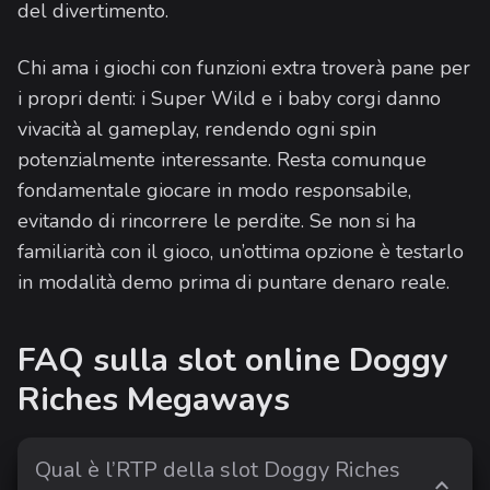
del divertimento.
Chi ama i giochi con funzioni extra troverà pane per
i propri denti: i Super Wild e i baby corgi danno
vivacità al gameplay, rendendo ogni spin
potenzialmente interessante. Resta comunque
fondamentale giocare in modo responsabile,
evitando di rincorrere le perdite. Se non si ha
familiarità con il gioco, un’ottima opzione è testarlo
in modalità demo prima di puntare denaro reale.
FAQ sulla slot online Doggy
Riches Megaways
Qual è l’RTP della slot Doggy Riches