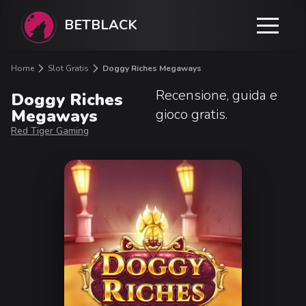
BETBLACK
Home
Slot Gratis
Doggy Riches Megaways
Recensione, guida e
Doggy Riches
Megaways
gioco gratis.
Red Tiger Gaming