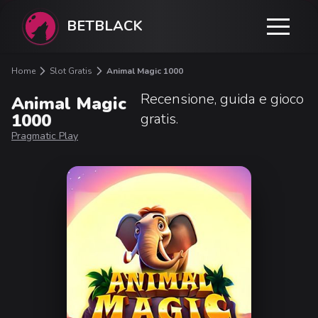
BETBLACK
Home
Slot Gratis
Animal Magic 1000
Recensione, guida e gioco
Animal Magic
1000
gratis.
Pragmatic Play