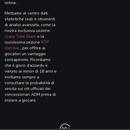
online.
Mettiamo al centro dati,
statistiche reali e strumenti
di analisi avanzata, come la
nostra esclusiva sezione
Crazy Time Stats
e la
nuovissima sezione
RTP
slot live
, per offrire ai
giocatori un vantaggio
consapevole. Ricordiamo
che il gioco d’azzardo è
vietato ai minori di 18 anni e
invitiamo sempre a
consultare le probabilità di
vincita sui siti ufficiali dei
concessionari ADM prima di
iniziare a giocare.