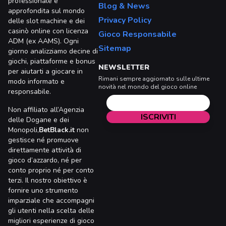
professionale e
Blog & News
approfondita sul mondo
Privacy Policy
delle slot machine e dei
casinò online con licenza
Gioco Responsabile
ADM (ex AAMS). Ogni
Sitemap
giorno analizziamo decine di
giochi, piattaforme e bonus
NEWSLETTER
per aiutarti a giocare in
Rimani sempre aggiornato sulle ultime
modo informato e
novità nel mondo del gioco online
responsabile.
Non affiliato all’Agenzia
delle Dogane e dei
Monopoli,
BetBlack.it
non
gestisce né promuove
direttamente attività di
gioco d’azzardo, né per
conto proprio né per conto
terzi. Il nostro obiettivo è
fornire uno strumento
imparziale che accompagni
gli utenti nella scelta delle
migliori esperienze di gioco