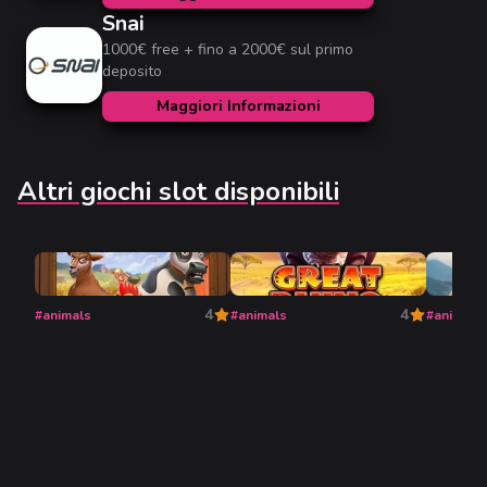
Snai
1000€ free + fino a 2000€ sul primo
deposito
Maggiori Informazioni
Altri giochi slot disponibili
4
4
#
animals
#
animals
#
animals
ANIMAL MADNESS
GREAT RHINO MEGAWAYS
RHINO H