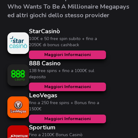
Who Wants To Be A Millionaire Megapays
ed altri giochi dello stesso provider
StarCasinò
100€ e 50 free spin subito + fino a
2050€ di bonus cashback
Maggiori Informazioni
888 Casino
138 free spins + fino a 1000€ sul
deposito
Maggiori Informazioni
LeoVegas
fino a 250 free spins + Bonus fino a
1500€
Maggiori Informazioni
Sportium
Fino a 2100€ Bonus Casinò