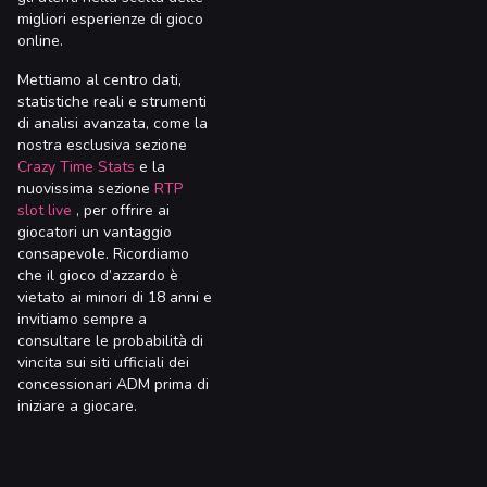
migliori esperienze di gioco
online.
Mettiamo al centro dati,
statistiche reali e strumenti
di analisi avanzata, come la
nostra esclusiva sezione
Crazy Time Stats
e la
nuovissima sezione
RTP
slot live
, per offrire ai
giocatori un vantaggio
consapevole. Ricordiamo
che il gioco d’azzardo è
vietato ai minori di 18 anni e
invitiamo sempre a
consultare le probabilità di
vincita sui siti ufficiali dei
concessionari ADM prima di
iniziare a giocare.