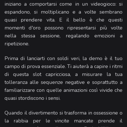
iniziano a comportarsi come in un videogioco: si
espandono, si moltiplicano e a volte sembrano
quasi prendere vita. E il bello è che questi
momenti d'oro possono ripresentarsi più volte
nella stessa sessione, regalando emozioni a
ripetizione.
Prima di lanciarti con soldi veri, la demo è il tuo
campo di prova essenziale. Ti aiuterà a capire i ritmi
di questa slot capricciosa, a misurare la tua
tolleranza alle sequenze negative e soprattutto a
familiarizzare con quelle animazioni così vivide che
quasi stordiscono i sensi.
Quando il divertimento si trasforma in ossessione o
la rabbia per le vincite mancate prende il