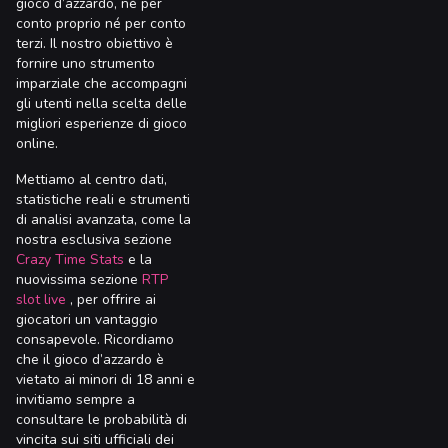
gioco d’azzardo, né per
conto proprio né per conto
terzi. Il nostro obiettivo è
fornire uno strumento
imparziale che accompagni
gli utenti nella scelta delle
migliori esperienze di gioco
online.
Mettiamo al centro dati,
statistiche reali e strumenti
di analisi avanzata, come la
nostra esclusiva sezione
Crazy Time Stats
e la
nuovissima sezione
RTP
slot live
, per offrire ai
giocatori un vantaggio
consapevole. Ricordiamo
che il gioco d’azzardo è
vietato ai minori di 18 anni e
invitiamo sempre a
consultare le probabilità di
vincita sui siti ufficiali dei