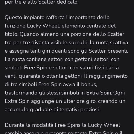
per tre e allo Scatter dedicato.
Questo impianto rafforza l’importanza della
funzione Lucky Wheel, elemento centrale del
titolo. Quando almeno una porzione dello Scatter
tre per tre diventa visibile sui rulli, la ruota si attiva
e assegna tanti giri quanti sono gli Scatter presenti.
La ruota contiene settori con gettoni, settori con
simboli Free Spin e settori con valori fissi pari a
venti, quaranta o ottanta gettoni. Il raggiungimento
di tre simboli Free Spin avvia il bonus,
trasformando gli stessi simboli in Extra Spin. Ogni
Extra Spin aggiunge un ulteriore giro, creando un
accumulo graduale di tentativi preziosi.
Durante la modalità Free Spins la Lucky Wheel
cambia ancora e presenta soltanto Extra Spin e il