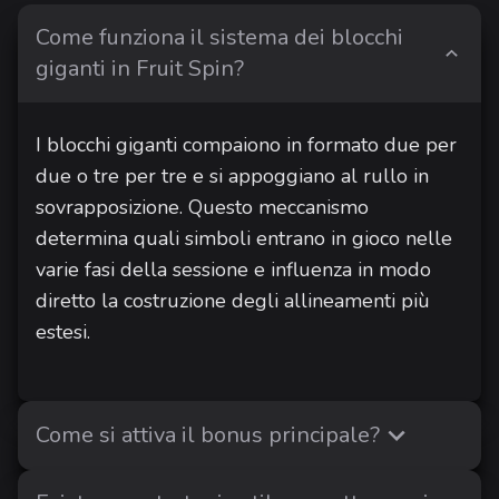
Come funziona il sistema dei blocchi
giganti in Fruit Spin?
I blocchi giganti compaiono in formato due per
due o tre per tre e si appoggiano al rullo in
sovrapposizione. Questo meccanismo
determina quali simboli entrano in gioco nelle
varie fasi della sessione e influenza in modo
diretto la costruzione degli allineamenti più
estesi.
Come si attiva il bonus principale?
Il bonus principale si attiva quando almeno una