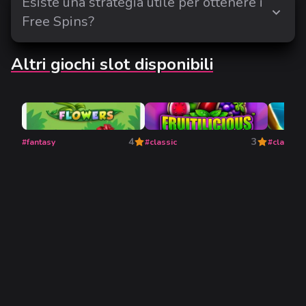
Esiste una strategia utile per ottenere i
parte del blocco Scatter tre per tre appare sui
Free Spins?
rulli. L’attivazione porta alla Lucky Wheel, che
può assegnare i simboli necessari per accedere
Gli utenti chiedono spesso se esista una
Altri giochi slot disponibili
ai Free Spins.
strategia efficace per ottenere i Free Spins. La
modalità si raggiunge quando la Lucky Wheel
assegna tre simboli Free Spin. Questo significa
che risulta utile osservare la frequenza con cui
4
3
#
fantasy
#
classic
#
classic
appare lo Scatter tre per tre, perché ogni parte
FLOWERS
FRUITILICIOUS
FRUIT W
visibile assegna un giro della ruota e aumenta
le probabilità di raggiungere il bonus.