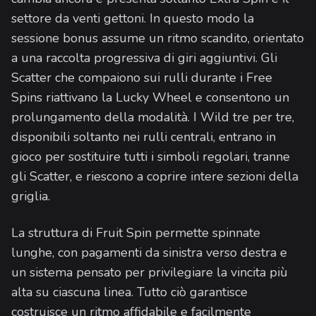
settore da venti gettoni. In questo modo la
sessione bonus assume un ritmo scandito, orientato
a una raccolta progressiva di giri aggiuntivi. Gli
Scatter che compaiono sui rulli durante i Free
Spins riattivano la Lucky Wheel e consentono un
prolungamento della modalità. I Wild tre per tre,
disponibili soltanto nei rulli centrali, entrano in
gioco per sostituire tutti i simboli regolari, tranne
gli Scatter, e riescono a coprire intere sezioni della
griglia.
La struttura di Fruit Spin permette spinnate
lunghe, con pagamenti da sinistra verso destra e
un sistema pensato per privilegiare la vincita più
alta su ciascuna linea. Tutto ciò garantisce
costruisce un ritmo affidabile e facilmente