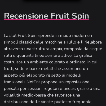
Recensione Fruit Spin
La slot Fruit Spin riprende in modo moderno i
simboli classici delle macchine a rullo e li rielabora
attraverso una struttura ampia, composta da cinque
rulli e quaranta linee sempre attive. La grafica
costruisce un ambiente colorato e ordinato, in cui
frutti, sette e barre metalliche assumono un
aspetto più elaborato rispetto ai modelli
tradizionali. NetEnt propone un’impostazione
pensata per sessioni regolari e lineari, grazie a una
volatilità medio-bassa che favorisce una
distribuzione delle vincite piuttosto frequente,