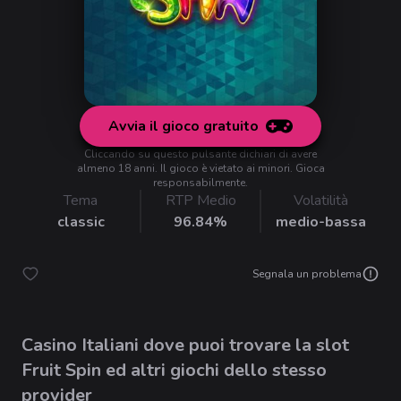
Avvia il gioco gratuito
Cliccando su questo pulsante dichiari di avere
almeno 18 anni. Il gioco è vietato ai minori. Gioca
responsabilmente.
Tema
RTP Medio
Volatilità
classic
96.84
%
medio-bassa
Segnala un problema
Casino Italiani dove puoi trovare la slot
Fruit Spin ed altri giochi dello stesso
provider