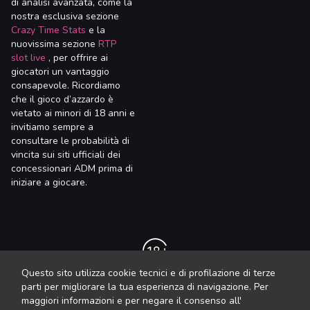
di analisi avanzata, come la
nostra esclusiva sezione
Crazy Time Stats
e la
nuovissima sezione
RTP
slot live
, per offrire ai
giocatori un vantaggio
consapevole. Ricordiamo
che il gioco d’azzardo è
vietato ai minori di 18 anni e
invitiamo sempre a
consultare le probabilità di
vincita sui siti ufficiali dei
concessionari ADM prima di
iniziare a giocare.
Questo sito utilizza cookie tecnici e di profilazione di terze
parti per migliorare la tua esperienza di navigazione. Per
maggiori informazioni e per negare il consenso all'