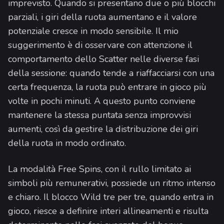
imprevisto. Quando si presentano due o più blocchi
parziali, i giri della ruota aumentano e il valore
potenziale cresce in modo sensibile. Il mio
suggerimento è di osservare con attenzione il
comportamento dello Scatter nelle diverse fasi
della sessione: quando tende a riaffacciarsi con una
certa frequenza, la ruota può entrare in gioco più
volte in pochi minuti. A questo punto conviene
mantenere la stessa puntata senza improvvisi
aumenti, così da gestire la distribuzione dei giri
della ruota in modo ordinato.
La modalità Free Spins, con il rullo limitato ai
simboli più remunerativi, possiede un ritmo intenso
e chiaro. Il blocco Wild tre per tre, quando entra in
gioco, riesce a definire interi allineamenti e risulta