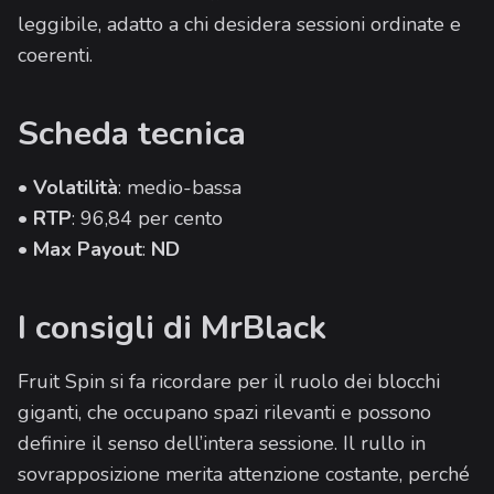
leggibile, adatto a chi desidera sessioni ordinate e
coerenti.
Scheda tecnica
•
Volatilità
: medio-bassa
•
RTP
: 96,84 per cento
•
Max Payout
:
ND
I consigli di MrBlack
Fruit Spin si fa ricordare per il ruolo dei blocchi
giganti, che occupano spazi rilevanti e possono
definire il senso dell’intera sessione. Il rullo in
sovrapposizione merita attenzione costante, perché