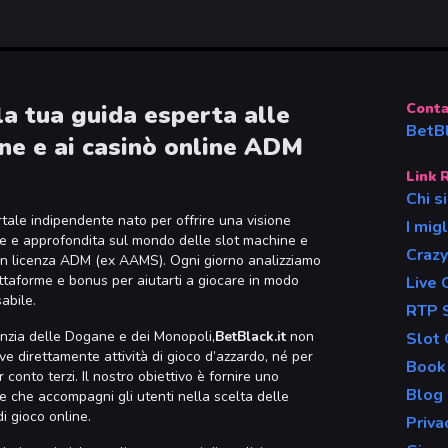
la tua guida esperta alle
Conta
BetB
ne e ai casinò online ADM
Link 
Chi s
tale indipendente nato per offrire una visione
I mig
le e approfondita sul mondo delle slot machine e
Crazy
on licenza ADM (ex AAMS). Ogni giorno analizziamo
attaforme e bonus per aiutarti a giocare in modo
Live 
abile.
RTP S
genzia delle Dogane e dei Monopoli,
BetBlack.it
non
Slot 
e direttamente attività di gioco d’azzardo, né per
Book 
 conto terzi. Il nostro obiettivo è fornire uno
Blog
e che accompagni gli utenti nella scelta delle
di gioco online.
Priva