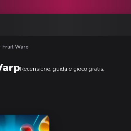
Fruit Warp
Warp
Recensione, guida e gioco gratis.