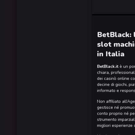
BetBlack: 
slot machi
in Italia
BetBlack.it
è un por
chiara, professiona
dei casinò online c
decine di giochi, pi
informato e respons
Non affiliato all’A
gestisce né promuov
conto proprio né per
strumento imparzial
migliori esperienze 