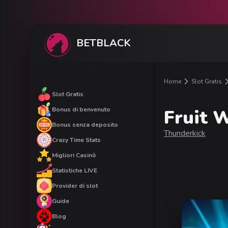
BETBLACK
Home
Slot Gratis
Slot Gratis
Bonus di benvenuto
Fruit 
Bonus senza deposito
Thunderkick
Crazy Time Stats
Migliori Casinò
Statistiche LIVE
Provider di slot
Guide
Blog