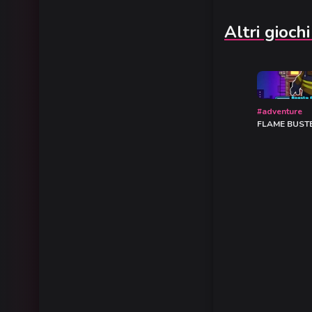
Altri giochi
#
adventure
FLAME BUST