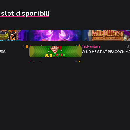
 slot disponibili
4
3
3
#
animals
#
adventure
ERS
PINK ELEPHANTS
3
#
classic
81 JOKER FRUITS