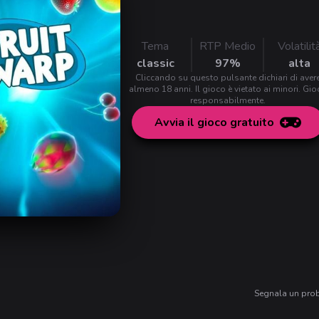
Tema
RTP Medio
Volatilit
classic
97
%
alta
Cliccando su questo pulsante dichiari di aver
almeno 18 anni. Il gioco è vietato ai minori. Gio
responsabilmente.
Avvia il gioco gratuito
Segnala un pro