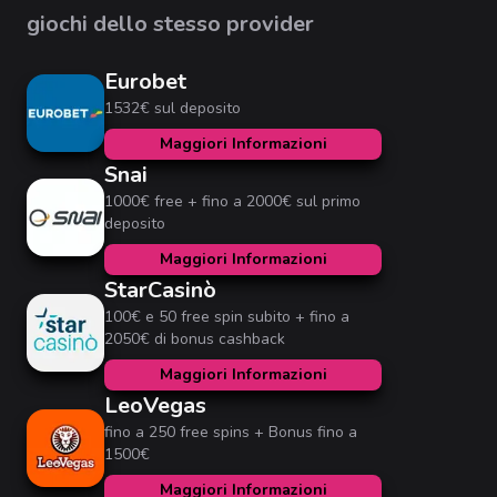
giochi dello stesso provider
Eurobet
1532€ sul deposito
Maggiori Informazioni
Snai
1000€ free + fino a 2000€ sul primo
deposito
Maggiori Informazioni
StarCasinò
100€ e 50 free spin subito + fino a
2050€ di bonus cashback
Maggiori Informazioni
LeoVegas
fino a 250 free spins + Bonus fino a
1500€
Maggiori Informazioni