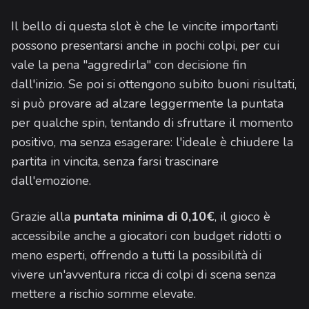
Il bello di questa slot è che le vincite importanti
possono presentarsi anche in pochi colpi, per cui
vale la pena "aggredirla" con decisione fin
dall'inizio. Se poi si ottengono subito buoni risultati,
si può provare ad alzare leggermente la puntata
per qualche spin, tentando di sfruttare il momento
positivo, ma senza esagerare: l'ideale è chiudere la
partita in vincita, senza farsi trascinare
dall'emozione.
Grazie alla
puntata minima di 0,10€
, il gioco è
accessibile anche a giocatori con budget ridotti o
meno esperti, offrendo a tutti la possibilità di
vivere un'avventura ricca di colpi di scena senza
mettere a rischio somme elevate.