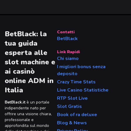
BetBlack: la
Contatti
BetBlack
tua guida
esperta alle
Link Rapidi
Chi siamo
slot machine e
I migliori bonus senza
ai casinò
deposito
online ADM in
Crazy Time Stats
Italia
Live Casino Statistiche
RTP Slot Live
BetBlack.it
è un portale
Slot Gratis
indipendente nato per
offrire una visione chiara,
Book of ra deluxe
professionale e
Blog & News
approfondita sul mondo