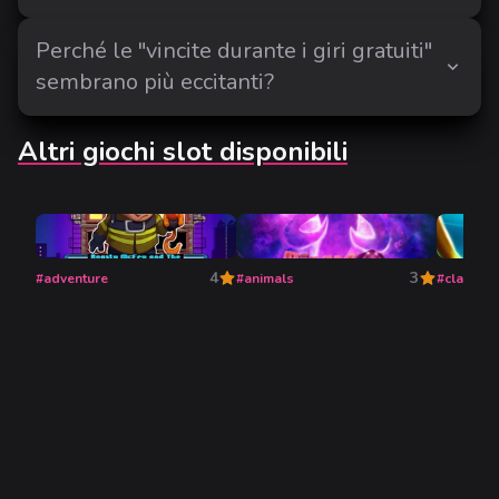
Questo sistema offre diversi jackpot
Perché le "vincite durante i giri gratuiti"
contemporaneamente (Mini, Minor, Major,
sembrano più eccitanti?
Grand), ciascuno con importi e probabilità
diversi. La progressione attraverso livelli di
Le vincite durante i free spin sono spesso
Altri giochi slot disponibili
premio crescenti mantiene viva la speranza del
accompagnate da moltiplicatori progressivi o
giocatore, anche quando non viene centrato il
simboli speciali. Poiché questi giri sono
jackpot principale.
percepiti come "gratuiti", ogni vittoria viene
vissuta come un guadagno extra, intensificando
4
3
#
adventure
#
animals
#
classic
l'emozione senza la paura di perdere denaro
FLAME BUSTERS
PINK ELEPHANTS
FRUIT W
reale.