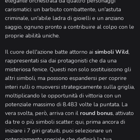
elegante orchestrata da quattro personaggi
carismatici: un barbuto combattente, un'astuta
criminale, un'abile ladra di gioielli e un anziano
saggio, ognuno pronto a contribuire al colpo con le
proprie abilità uniche.
Il cuore dell'azione batte attorno ai
simboli Wild
,
rappresentati sia dai protagonisti che da una
misteriosa fenice. Questi non solo sostituiscono gli
altri simboli, ma possono espandersi per coprire
interi rulli o muoversi strategicamente sulla griglia,
moltiplicando le opportunità di vittoria con un
potenziale massimo di 8.483 volte la puntata. La
vera svolta, però, arriva con il
round bonus
, attivato
da tre o più simboli scatter: qui, prima ancora di
iniziare i 7 giri gratuiti, puoi selezionare un
potenziamento speciale che definirà la tua