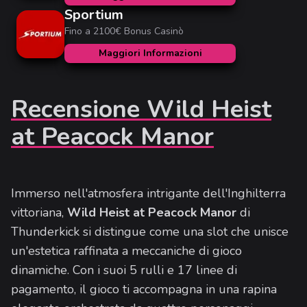
Sportium
Fino a 2100€ Bonus Casinò
Maggiori Informazioni
Recensione Wild Heist
at Peacock Manor
Immerso nell'atmosfera intrigante dell'Inghilterra
vittoriana,
Wild Heist at Peacock Manor
di
Thunderkick si distingue come una slot che unisce
un'estetica raffinata a meccaniche di gioco
dinamiche. Con i suoi 5 rulli e 17 linee di
pagamento, il gioco ti accompagna in una rapina