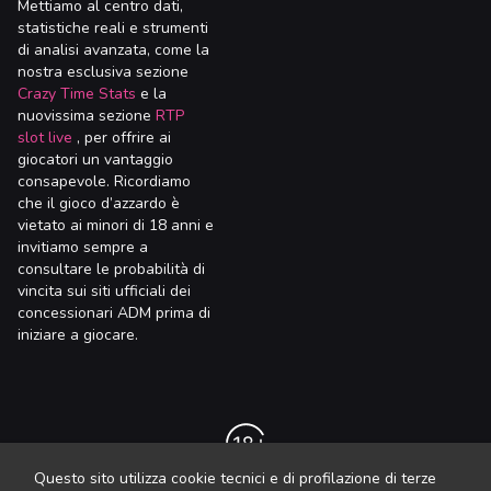
Mettiamo al centro dati,
statistiche reali e strumenti
di analisi avanzata, come la
nostra esclusiva sezione
Crazy Time Stats
e la
nuovissima sezione
RTP
slot live
, per offrire ai
giocatori un vantaggio
consapevole. Ricordiamo
che il gioco d’azzardo è
vietato ai minori di 18 anni e
invitiamo sempre a
consultare le probabilità di
vincita sui siti ufficiali dei
concessionari ADM prima di
iniziare a giocare.
Questo sito utilizza cookie tecnici e di profilazione di terze