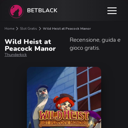
BETBLACK
Home
Slot Gratis
Wild Heist at Peacock Manor
Recensione, guida e
Wild Heist at
Peacock Manor
gioco gratis.
Thunderkick