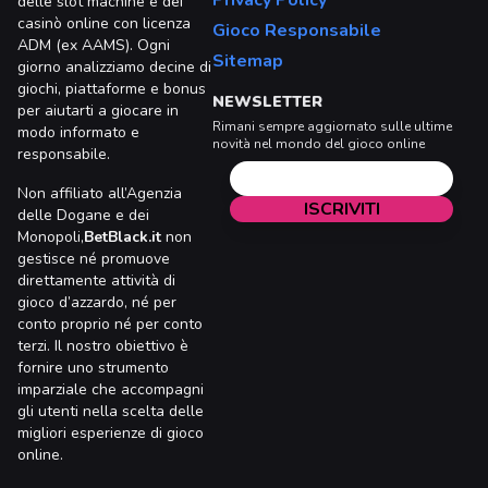
Privacy Policy
delle slot machine e dei
casinò online con licenza
Gioco Responsabile
ADM (ex AAMS). Ogni
Sitemap
giorno analizziamo decine di
giochi, piattaforme e bonus
NEWSLETTER
per aiutarti a giocare in
Rimani sempre aggiornato sulle ultime
modo informato e
novità nel mondo del gioco online
responsabile.
Non affiliato all’Agenzia
delle Dogane e dei
Monopoli,
BetBlack.it
non
gestisce né promuove
direttamente attività di
gioco d’azzardo, né per
conto proprio né per conto
terzi. Il nostro obiettivo è
fornire uno strumento
imparziale che accompagni
gli utenti nella scelta delle
migliori esperienze di gioco
online.