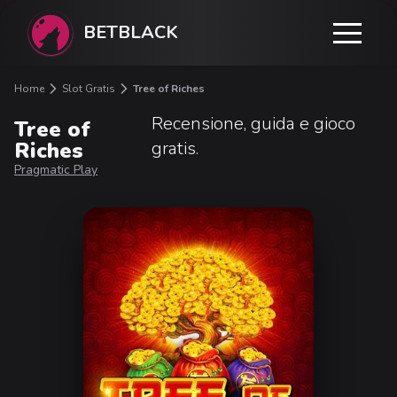
BETBLACK
Home
Slot Gratis
Tree of Riches
Recensione, guida e gioco
Tree of
Riches
gratis.
Pragmatic Play