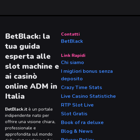
BetBlack: la
Contatti
BetBlack
tua guida
esperta alle
Link Rapidi
Chi siamo
slot machine e
I migliori bonus senza
ai casinò
deposito
online ADM in
Crazy Time Stats
Italia
Live Casino Statistiche
RTP Slot Live
BetBlack.it
è un portale
Slot Gratis
indipendente nato per
offrire una visione chiara,
Book of ra deluxe
professionale e
Blog & News
approfondita sul mondo