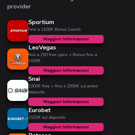
provider
Sportium
Fino a 2100€ Bonus Casinò
Maggiori Informazioni
LeoVegas
fino a 250 free spins + Bonus fino a
1500€
Maggiori Informazioni
Snai
1000€ free + fino a 2000€ sul primo
deposito
Maggiori Informazioni
Eurobet
1532€ sul deposito
Maggiori Informazioni