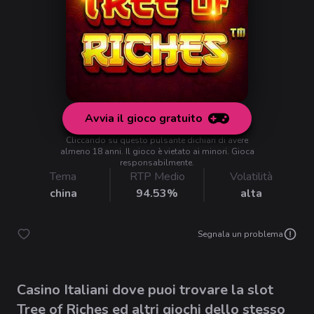
Avvia il gioco gratuito
Cliccando su questo pulsante dichiari di avere
almeno 18 anni. Il gioco è vietato ai minori. Gioca
responsabilmente.
Tema
RTP Medio
Volatilità
china
94.53
%
alta
Segnala un problema
Casino Italiani dove puoi trovare la slot
Tree of Riches ed altri giochi dello stesso