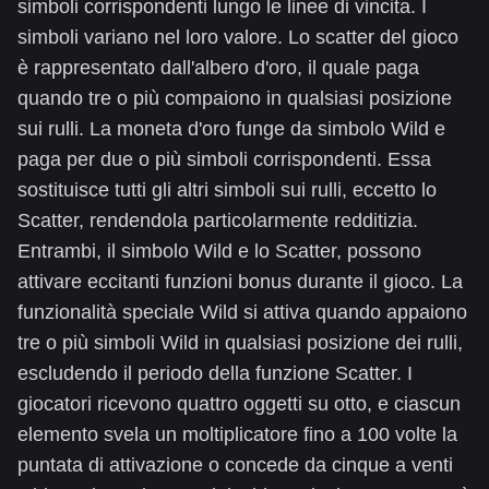
simboli corrispondenti lungo le linee di vincita. I
simboli variano nel loro valore. Lo scatter del gioco
è rappresentato dall'albero d'oro, il quale paga
quando tre o più compaiono in qualsiasi posizione
sui rulli. La moneta d'oro funge da simbolo Wild e
paga per due o più simboli corrispondenti. Essa
sostituisce tutti gli altri simboli sui rulli, eccetto lo
Scatter, rendendola particolarmente redditizia.
Entrambi, il simbolo Wild e lo Scatter, possono
attivare eccitanti funzioni bonus durante il gioco. La
funzionalità speciale Wild si attiva quando appaiono
tre o più simboli Wild in qualsiasi posizione dei rulli,
escludendo il periodo della funzione Scatter. I
giocatori ricevono quattro oggetti su otto, e ciascun
elemento svela un moltiplicatore fino a 100 volte la
puntata di attivazione o concede da cinque a venti