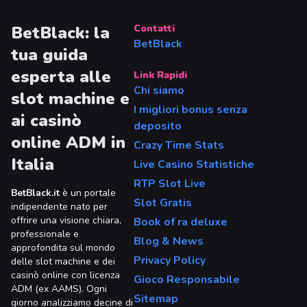
BetBlack: la
Contatti
BetBlack
tua guida
esperta alle
Link Rapidi
Chi siamo
slot machine e
I migliori bonus senza
ai casinò
deposito
online ADM in
Crazy Time Stats
Italia
Live Casino Statistiche
RTP Slot Live
BetBlack.it
è un portale
Slot Gratis
indipendente nato per
offrire una visione chiara,
Book of ra deluxe
professionale e
Blog & News
approfondita sul mondo
Privacy Policy
delle slot machine e dei
casinò online con licenza
Gioco Responsabile
ADM (ex AAMS). Ogni
Sitemap
giorno analizziamo decine di