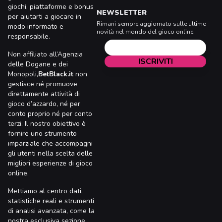
giochi, piattaforme e bonus
NEWSLETTER
per aiutarti a giocare in
Rimani sempre aggiornato sulle ultime
modo informato e
novità nel mondo del gioco online
responsabile.
Non affiliato all’Agenzia
delle Dogane e dei
Monopoli,
BetBlack.it
non
gestisce né promuove
direttamente attività di
gioco d’azzardo, né per
conto proprio né per conto
terzi. Il nostro obiettivo è
fornire uno strumento
imparziale che accompagni
gli utenti nella scelta delle
migliori esperienze di gioco
online.
Mettiamo al centro dati,
statistiche reali e strumenti
di analisi avanzata, come la
nostra esclusiva sezione