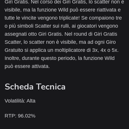
Giri Gratis. Nel corso dei Giri Gratis, lo scatter non è
visibile, ma la funzione Wild può essere riattivata e
tutte le vincite vengono triplicate! Se compaiono tre
o più simboli Scatter sui rulli, ai giocatori vengono
assegnati otto Giri Gratis. Nel round di Giri Gratis
Scatter, lo scatter non è visibile, ma ad ogni Giro
Gratuito si applica un moltiplicatore di 3x, 4x o 5x.
Inoltre, durante questo periodo, la funzione Wild
può essere attivata.
Scheda Tecnica
Volatilità: Alta
RTP: 96.02%