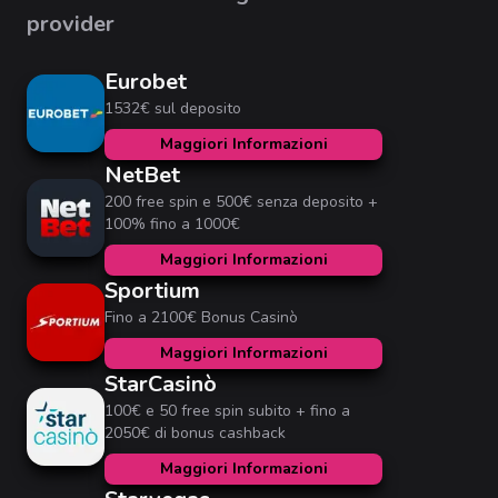
provider
Eurobet
1532€ sul deposito
Maggiori Informazioni
NetBet
200 free spin e 500€ senza deposito +
100% fino a 1000€
Maggiori Informazioni
Sportium
Fino a 2100€ Bonus Casinò
Maggiori Informazioni
StarCasinò
100€ e 50 free spin subito + fino a
2050€ di bonus cashback
Maggiori Informazioni