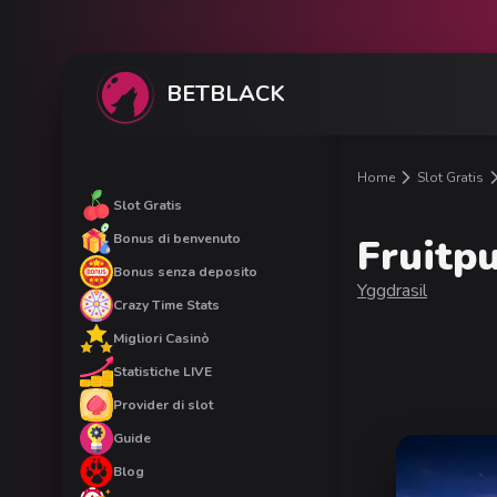
BETBLACK
Home
Slot Gratis
Slot Gratis
Bonus di benvenuto
Fruitp
Bonus senza deposito
Yggdrasil
Crazy Time Stats
Migliori Casinò
Statistiche LIVE
Provider di slot
Guide
Blog