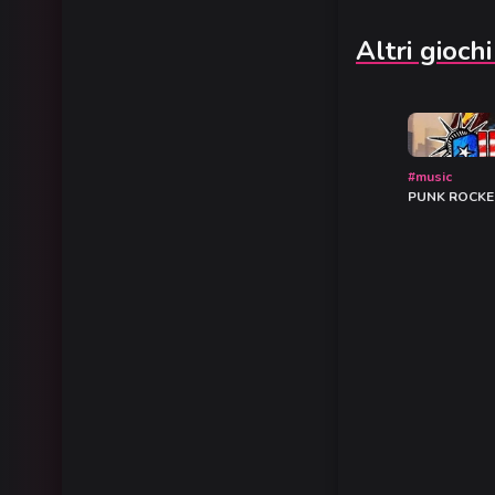
Altri giochi
#
music
PUNK ROCKE