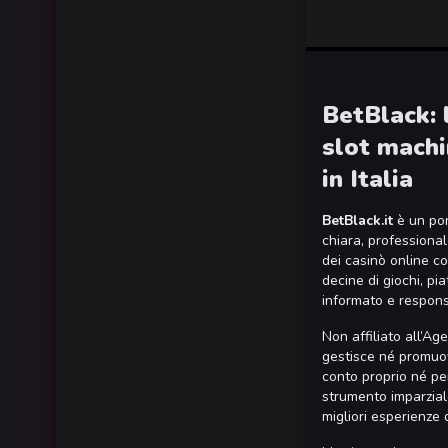
BetBlack: 
slot machi
in Italia
BetBlack.it
è un por
chiara, professiona
dei casinò online c
decine di giochi, pi
informato e respons
Non affiliato all’A
gestisce né promuov
conto proprio né per
strumento imparzial
migliori esperienze 