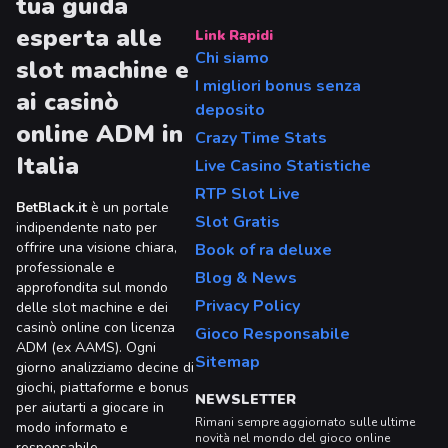
tua guida
esperta alle
Link Rapidi
Chi siamo
slot machine e
I migliori bonus senza
ai casinò
deposito
online ADM in
Crazy Time Stats
Italia
Live Casino Statistiche
RTP Slot Live
BetBlack.it
è un portale
Slot Gratis
indipendente nato per
offrire una visione chiara,
Book of ra deluxe
professionale e
Blog & News
approfondita sul mondo
Privacy Policy
delle slot machine e dei
casinò online con licenza
Gioco Responsabile
ADM (ex AAMS). Ogni
Sitemap
giorno analizziamo decine di
giochi, piattaforme e bonus
NEWSLETTER
per aiutarti a giocare in
Rimani sempre aggiornato sulle ultime
modo informato e
novità nel mondo del gioco online
responsabile.