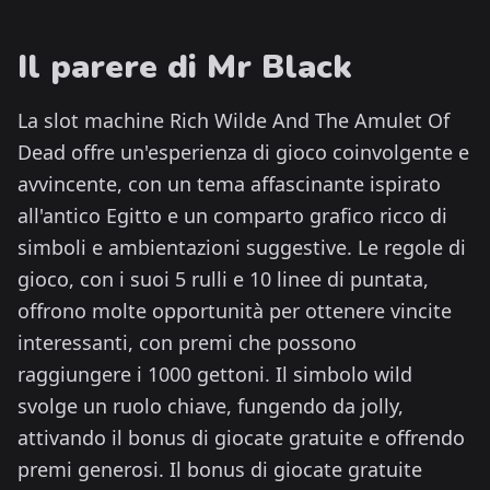
Il parere di Mr Black
La slot machine Rich Wilde And The Amulet Of
Dead offre un'esperienza di gioco coinvolgente e
avvincente, con un tema affascinante ispirato
all'antico Egitto e un comparto grafico ricco di
simboli e ambientazioni suggestive. Le regole di
gioco, con i suoi 5 rulli e 10 linee di puntata,
offrono molte opportunità per ottenere vincite
interessanti, con premi che possono
raggiungere i 1000 gettoni. Il simbolo wild
svolge un ruolo chiave, fungendo da jolly,
attivando il bonus di giocate gratuite e offrendo
premi generosi. Il bonus di giocate gratuite