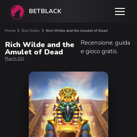
BETBLACK
Home
Slot Gratis
Rich Wilde and the Amulet of Dead
Recensione, guida
Rich Wilde and the
Amulet of Dead
e gioco gratis.
Play'n GO