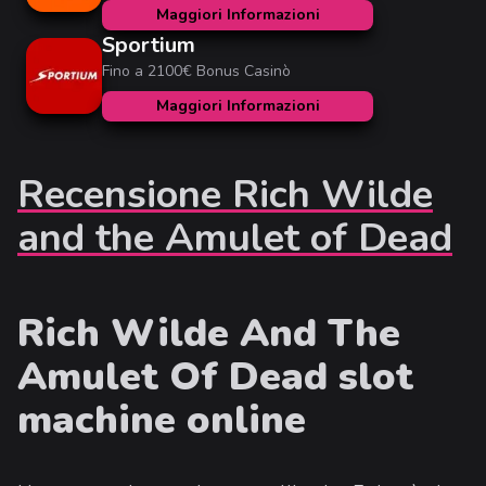
Maggiori Informazioni
Sportium
Fino a 2100€ Bonus Casinò
Maggiori Informazioni
Recensione Rich Wilde
and the Amulet of Dead
Rich Wilde And The
Amulet Of Dead slot
machine online