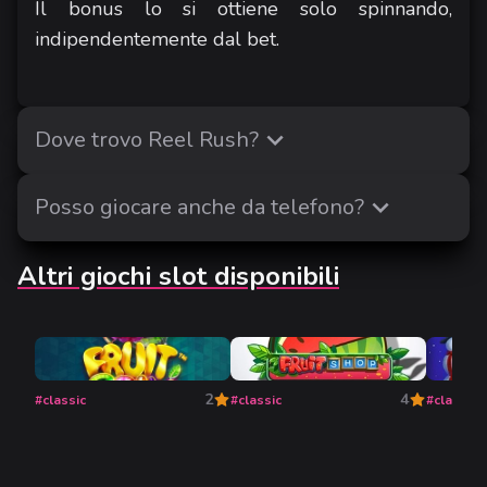
Il bonus lo si ottiene solo spinnando,
indipendentemente dal bet.
Dove trovo Reel Rush?
Questa slot la puoi trovare gratuita sul nostro
Posso giocare anche da telefono?
sito oppure nei casinò online.
La maggior parte delle slot online possono
Altri giochi slot disponibili
essere giocate tranquillamente su smartphone,
ecco questa è una di quelle.
2
4
#
classic
#
classic
#
classic
FRUIT SPIN
FRUIT SHOP