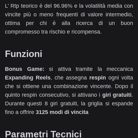
L’ Rtp teorico è del 96.96% e la volatilità media con
vincite più o meno frequenti di valore intermedio,
ottima per chi è alla ricerca di un buon
compromesso tra rischio e ricompensa.
Funzioni
Bonus Game:
si attiva tramite la meccanica
Expanding Reels
, che assegna
respin
ogni volta
che si ottiene una combinazione vincente. Dopo il
quinto respin consecutivo, si attivano i
giri gratuiti
.
Durante questi 8 giri gratuiti, la griglia si espande
fino a offrire
3125 modi di vincita
Parametri Tecnici