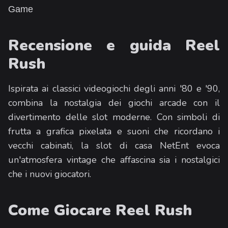
Game
Recensione e guida Reel
Rush
Ispirata ai classici videogiochi degli anni '80 e '90,
combina la nostalgia dei giochi arcade con il
divertimento delle slot moderne. Con simboli di
frutta a grafica pixelata e suoni che ricordano i
vecchi cabinati, la slot di casa NetEnt evoca
un'atmosfera vintage che affascina sia i nostalgici
che i nuovi giocatori.
Come Giocare Reel Rush