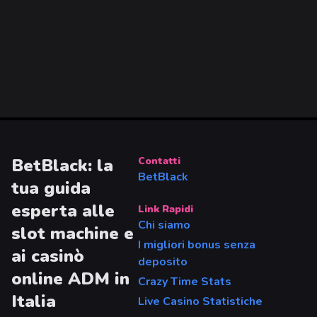
BetBlack: la
Contatti
BetBlack
tua guida
esperta alle
Link Rapidi
Chi siamo
slot machine e
I migliori bonus senza
ai casinò
deposito
online ADM in
Crazy Time Stats
Italia
Live Casino Statistiche